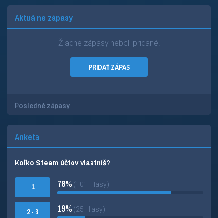
Aktuálne zápasy
Žiadne zápasy neboli pridané.
PRIDAŤ ZÁPAS
Posledné zápasy
Anketa
Koľko Steam účtov vlastníš?
78%
(101 Hlasy)
1
19%
(25 Hlasy)
2 - 3