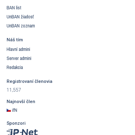
BAN list
UnBAN žiadosť
UnBAN zoznam
Náš tím
Hlavní admini
Server admini
Redakcia
Registrovaní členovia
11,557
Najnovší člen
ifN
Sponzori