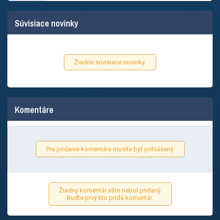
Súvisiace novinky
Žiadne súvisiace novinky.
Komentáre
Pre pridanie komentára musíte byť prihlásený.
Žiadny komentár ešte nebol pridaný.
Buďte prvý kto pridá komentár.