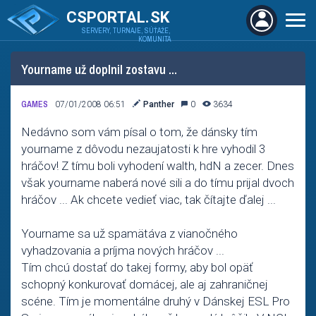
CSPORTAL.SK
SERVERY, TURNAJE, SÚŤAŽE,
KOMUNITA
Yourname už doplnil zostavu ...
GAMES
07/01/2008 06:51
Panther
0
3634
Nedávno som vám písal o tom, že dánsky tím
yourname z dôvodu nezaujatosti k hre vyhodil 3
hráčov! Z tímu boli vyhodení walth, hdN a zecer. Dnes
však yourname naberá nové sili a do tímu prijal dvoch
hráčov ... Ak chcete vedieť viac, tak čítajte ďalej ...
Yourname sa už spamätáva z vianočného
vyhadzovania a príjma nových hráčov ...
Tím chcú dostať do takej formy, aby bol opäť
schopný konkurovať domácej, ale aj zahraničnej
scéne. Tím je momentálne druhý v Dánskej ESL Pro