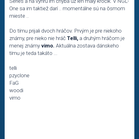
Series a na výhru im chýba už len malý krôčik. V NGL-
One sa im taktiež darí .. momentálne sú na ôsmom
mieste ..
Do tímu prijali dvoch hráčov. Prvým je pre niekoho
známy, pre nieko nie hráč
Telli,
a druhým hráčom je
menej známy
vimo.
Aktuálna zostava dánskeho
tímu je teda takáto ...
telli
pzyclone
FaG
woodi
vimo