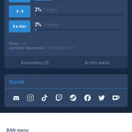
1%
(1 Hlas)
4 - 5
2%
(2 Hlasy)
6 a viac
Hlasy:
129
Začiatok hlasovania:
12/07/2025 19:37
Komentáre (0)
Archív ankiet
Socials
BAN menu