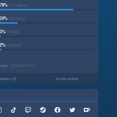
78%
(101 Hlasy)
19%
(25 Hlasy)
1%
(1 Hlas)
2%
(2 Hlasy)
vania:
12/07/2025 19:37
ntáre (0)
Archív ankiet