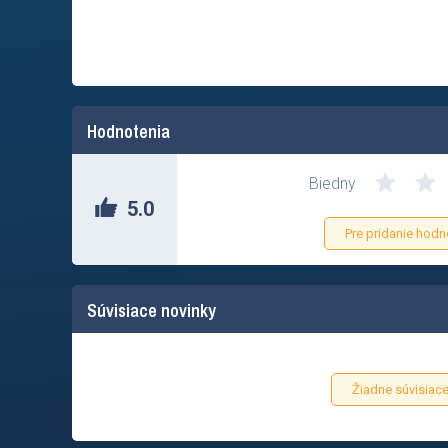
Hodnotenia
Biedny
5.0
Pre pridanie hodn
Súvisiace novinky
Žiadne súvisiace