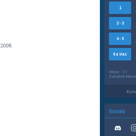
1
2 - 3
4 - 5
 2008.
6 a viac
Hlasy:
129
Začiatok hlaso
Kome
Socials