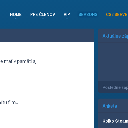
HOME
PRE ČLENOV
VIP
SEASONS
CS2 SERVE
Aktuálne zá
že mať v pamäti aj
Posledné zá
itu filmu.
Anketa
Koľko Steam 