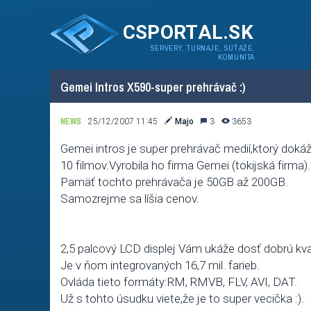
CSPORTAL.SK
SERVERY, TURNAJE, SÚŤAŽE,
KOMUNITA
Gemei Intros X590-super prehrávač :)
NEWS
25/12/2007 11:45
Majo
3
3653
Gemei intros je super prehrávač medií,ktorý doká
10 filmov.Vyrobila ho firma Gemei (tokijská firma).
Pamäť tochto prehrávača je 50GB až 200GB.
Samozrejme sa líšia cenov.
2,5 palcový LCD displej Vám ukáže dosť dobrú kval
Je v ňom integrovaných 16,7 mil. farieb.
Ovláda tieto formáty:RM, RMVB, FLV, AVI, DAT.
Už s tohto úsudku viete,že je to super vecička :).