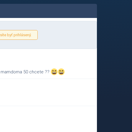
íte byť prihlásený.
 mamdoma 50 chcete ??