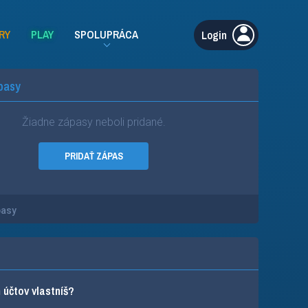
RY
PLAY
SPOLUPRÁCA
Login
pasy
Žiadne zápasy neboli pridané.
PRIDAŤ ZÁPAS
pasy
účtov vlastníš?