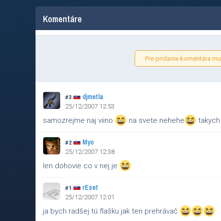
Komentáre
Pre pridanie komentára mus
djmetla
#3
25/12/2007 12:53
samozrejme naj viino
na svete nehehe
takych
Myo
#2
25/12/2007 12:38
len dohovie co v nej je
rEset
#1
25/12/2007 12:01
ja bych radšej tú flašku jak ten prehrávač