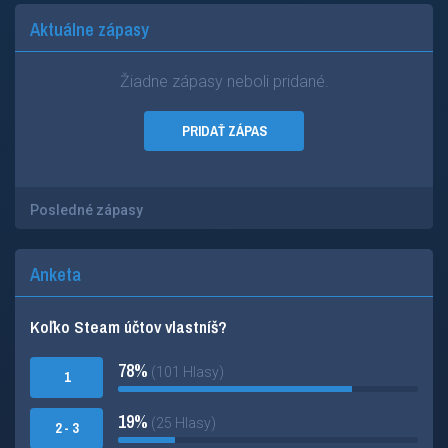
Aktuálne zápasy
Žiadne zápasy neboli pridané.
PRIDAŤ ZÁPAS
Posledné zápasy
Anketa
Koľko Steam účtov vlastníš?
78%
(101 Hlasy)
1
19%
(25 Hlasy)
2 - 3