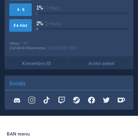
1%
(1 Hlas)
4 - 5
2%
(2 Hlasy)
6 a viac
Hlasy:
129
Začiatok hlasovania:
12/07/2025 19:37
Komentáre (0)
Archív ankiet
Socials
BAN menu