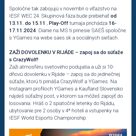
Spoločne tak zabojujú v novembri o víťazstvo na
IESF WEC 24. Skupinová fáza bude prebiehať
od
13.11. do 15.11
.,
Play-Off
turnaja prichádza
16-
17.11.2024
. Dianie na MS ti prinesie SAEŠ spoločne
s YGames na webe saes.sk a sociálnych sieťach.
ZAŽI DOVOLENKU V RIJÁDE – zapoj sa do súťaže
s CrazyWolf!
Zaži atmosféru svetového podujatia a uži si 10-
dňovú dovolenku v Rijáde – zapoj sa do jedinečnej
súťaže, ktorú ti prináša CrazyWolf a YGames. Na
Instagram profiloch YGames a Kaufland Slovensko
nájdeš súťažný post, v ktorom sa môžeš zapojiť do
losovania. Hráš o 2 spiatočné letenky do Rijádu,
ubytovanie pre 2 osoby v 4* hoteli a vstupenky na
IESF World Esports Championship.