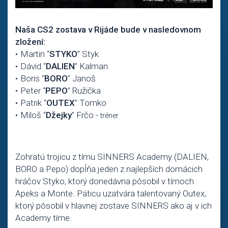
Naša CS2 zostava v Rijáde bude v nasledovnom
zložení:
Martin “
STYKO
” Styk
Dávid “
DALIEN
” Kalman
Boris “
BORO
” Janoš
Peter “
PEPO
” Ružička
Patrik “
OUTEX
” Tomko
Miloš “
Džejky
” Frčo -
tréner
Zohratú trojicu z tímu SINNERS Academy (DALIEN,
BORO a Pepo) dopĺňa jeden z najlepších domácich
hráčov Styko, ktorý donedávna pôsobil v tímoch
Apeks a Monte. Päticu uzatvára talentovaný Outex,
ktorý pôsobil v hlavnej zostave SINNERS ako aj v ich
Academy tíme.