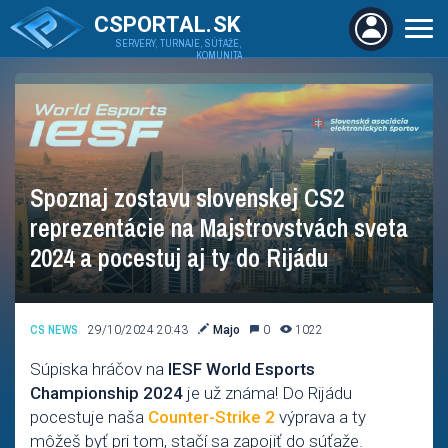
CSPORTAL.SK
SERVERY, TURNAJE, SÚŤAŽE,
KOMUNITA
Spoznaj zostavu slovenskej CS2
reprezentácie na Majstrovstvách sveta
2024 a pocestuj aj ty do Rijádu
CS NEWS
29/10/2024 20:43
Majo
0
1022
Súpiska hráčov na
IESF World Esports
Championship 2024
je už známa! Do Rijádu
pocestuje naša
Counter-Strike 2
výprava a ty
môžeš byť pri tom, stačí sa zapojiť do súťaže.