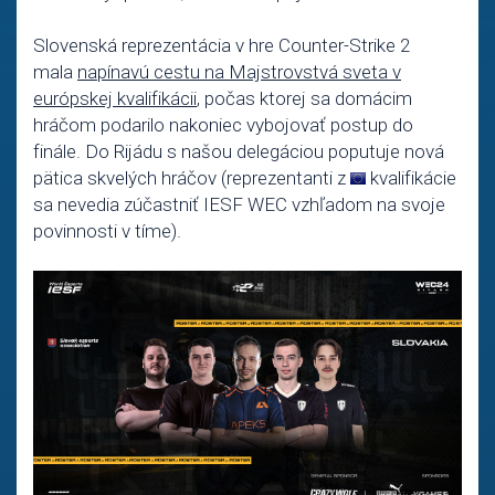
Slovenská reprezentácia v hre Counter-Strike 2
mala
napínavú cestu na Majstrovstvá sveta v
európskej kvalifikácii
, počas ktorej sa domácim
hráčom podarilo nakoniec vybojovať postup do
finále. Do Rijádu s našou delegáciou poputuje nová
pätica skvelých hráčov (reprezentanti z
kvalifikácie
sa nevedia zúčastniť IESF WEC vzhľadom na svoje
povinnosti v tíme).