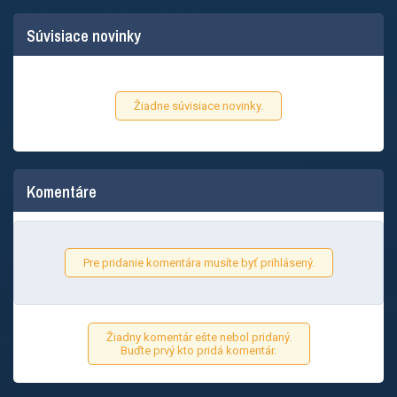
Súvisiace novinky
Žiadne súvisiace novinky.
Komentáre
Pre pridanie komentára musíte byť prihlásený.
Žiadny komentár ešte nebol pridaný.
Buďte prvý kto pridá komentár.