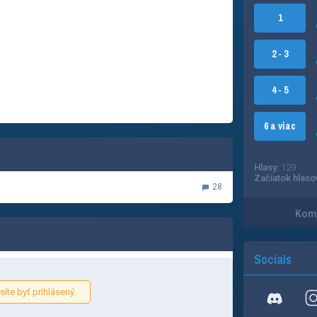
1
2 - 3
4 - 5
6 a viac
Hlasy:
129
Začiatok hlaso
28
Kome
Socials
íte byť prihlásený.