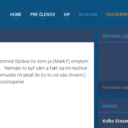
HOME
PRE ČLENOV
VIP
SEASONS
CS2 SERVE
Aktuálne zá
úkromná Správa čo som ja (MarkY) omylom
... Nemalo to byť vám a fakt sa mi nechce
emusite mi pisať že čo to od vás chcem:)
 pochopenie...
Posledné zá
Anketa
Koľko Steam 