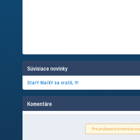
Súvisiace novinky
StarY MarkY sa vratiL !!!
Komentáre
Pre pridanie komentára mus