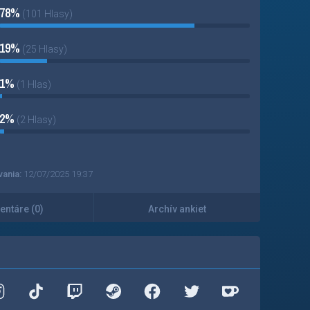
78%
(101 Hlasy)
19%
(25 Hlasy)
1%
(1 Hlas)
2%
(2 Hlasy)
vania:
12/07/2025 19:37
ntáre (0)
Archív ankiet