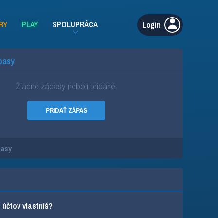
RY
PLAY
SPOLUPRÁCA
Login
pasy
Žiadne zápasy neboli pridané.
PRIDAŤ ZÁPAS
pasy
účtov vlastníš?