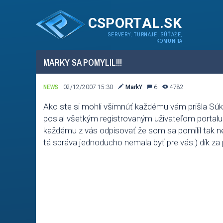
CSPORTAL.SK
SERVERY, TURNAJE, SÚŤAŽE,
KOMUNITA
MARKY SA POMYLIL!!!
NEWS
02/12/2007 15:30
MarkY
6
4782
Ako ste si mohli všimnúť každému vám prišla S
poslal všetkým registrovaným uživateľom portalu
každému z vás odpisovať že som sa pomilil tak n
tá správa jednoducho nemala byť pre vás:) dík za