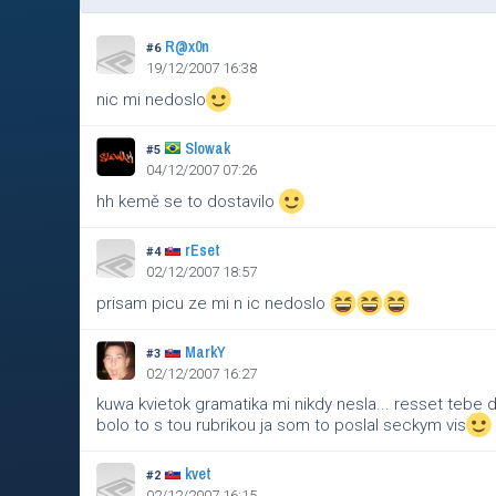
R@x0n
#6
19/12/2007 16:38
nic mi nedoslo
Slowak
#5
04/12/2007 07:26
hh kemě se to dostavilo
rEset
#4
02/12/2007 18:57
prisam picu ze mi n ic nedoslo
MarkY
#3
02/12/2007 16:27
kuwa kvietok gramatika mi nikdy nesla... resset tebe
bolo to s tou rubrikou ja som to poslal seckym vis
kvet
#2
02/12/2007 16:15