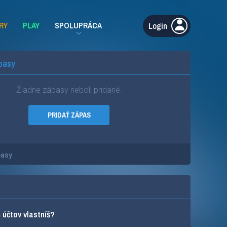
RY
PLAY
SPOLUPRÁCA
Login
pasy
Žiadne zápasy neboli pridané.
PRIDAŤ ZÁPAS
pasy
účtov vlastníš?