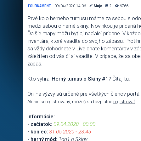
TOURNAMENT
09/04/2020 14:06
Majo
2
6766
Prvé kolo herného turnusu máme za sebou s odoh
medzi sebou o herné skiny. Novinkou je pridaná
Ďalšie mapy môžu byť aj naďalej pridané. V každ
inventára, ktoré vsadíte do svojho zápasu. Proti
sa vždy dohodnete v Live chate komentárov v záp
záleží len od vás či si vsadíte. V prípade, že sa o
zápas.
Kto vyhral
Herný turnus o Skiny #1
?
Čítaj tu
.
Online výzvy sú určené pre všetkých členov portá
Ak nie si registrovaný, môžeš sa bezplatne
registrovať
.
Informácie:
začiatok:
09.04.2020 - 00:00
koniec:
31.05.2020 - 23:45
herný mód:
1on1 o Skiny