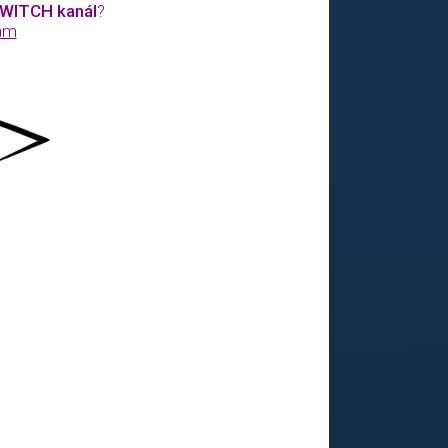
WITCH kanál
?
ám