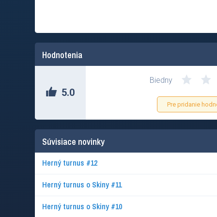
Hodnotenia
Biedny
5.0
Pre pridanie hodn
Súvisiace novinky
Herný turnus #12
Herný turnus o Skiny #11
Herný turnus o Skiny #10