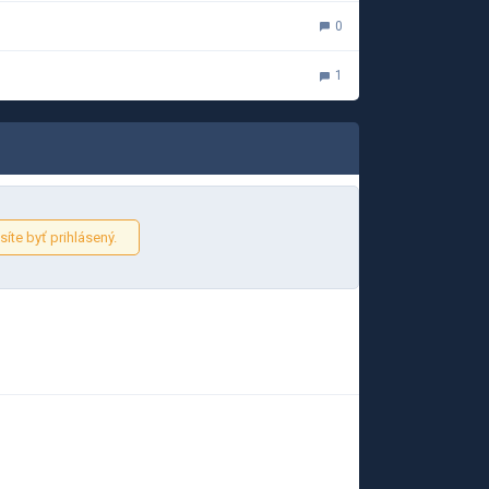
0
1
íte byť prihlásený.