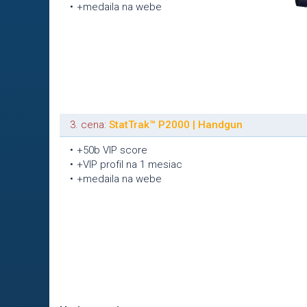
+medaila na webe
3. cena:
StatTrak™ P2000 | Handgun
+50b VIP score
+VIP profil na 1 mesiac
+medaila na webe