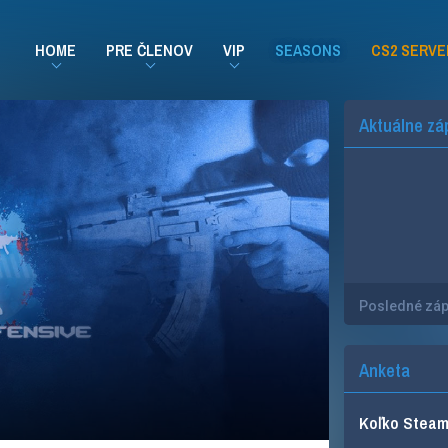
HOME
PRE ČLENOV
VIP
SEASONS
CS2 SERVE
Aktuálne zá
Posledné zá
Anketa
Koľko Steam 