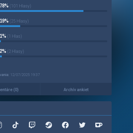
78%
(101 Hlasy)
19%
(25 Hlasy)
1%
(1 Hlas)
2%
(2 Hlasy)
vania:
12/07/2025 19:37
ntáre (0)
Archív ankiet