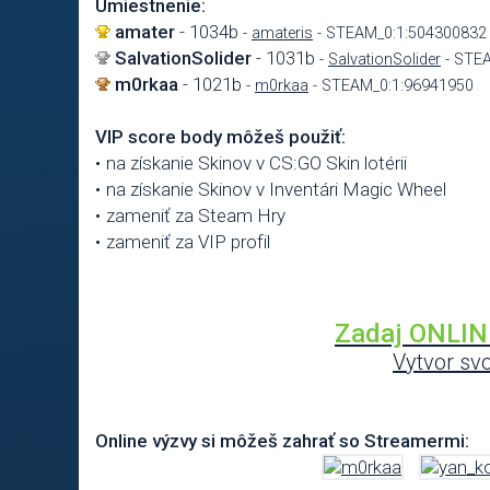
Umiestnenie:
amater
- 1034b
-
amateris
- STEAM_0:1:504300832
SalvationSolider
- 1031b
-
SalvationSolider
- STE
m0rkaa
- 1021b
-
m0rkaa
- STEAM_0:1:96941950
VIP score body môžeš použiť:
na získanie Skinov v CS:GO Skin lotérii
na získanie Skinov v Inventári Magic Wheel
zameniť za Steam Hry
zameniť za VIP profil
Zadaj ONLI
Vytvor svo
Online výzvy si môžeš zahrať so Streamermi: