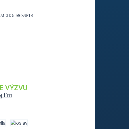
AM_0:0:508639813
NE VÝZVU
j tím