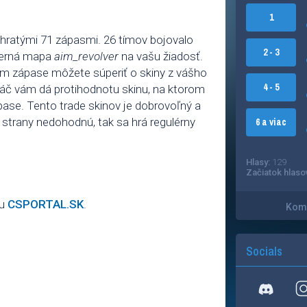
1
ratými 71 zápasmi. 26 tímov bojovalo
2 - 3
 herná mapa
aim_revolver
na vašu žiadosť.
om zápase môžete súperiť o skiny z vášho
4 - 5
hráč vám dá protihodnotu skinu, na ktorom
ase. Tento trade skinov je dobrovoľný a
be strany nedohodnú, tak sa hrá regulérny
6 a viac
Hlasy:
129
Začiatok hlaso
lu
CSPORTAL.SK
.
Kome
Socials