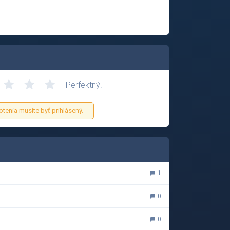
Perfektný!
otenia musíte byť prihlásený.
1
0
0