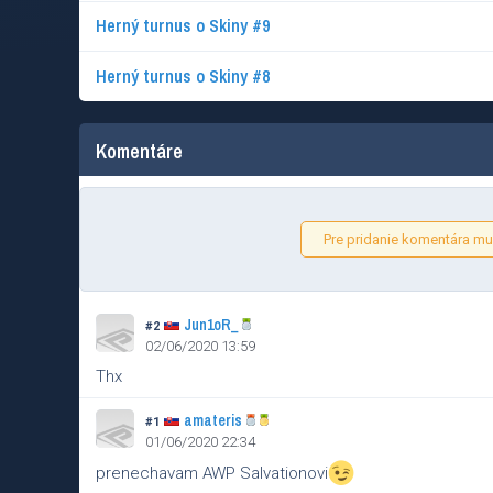
Herný turnus o Skiny #9
Herný turnus o Skiny #8
Komentáre
Pre pridanie komentára mus
Jun1oR_
#2
02/06/2020 13:59
Thx
amateris
#1
01/06/2020 22:34
prenechavam AWP Salvationovi