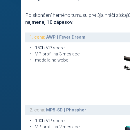
Po skončení herného turnusu prví 3ja hráči získa
najmenej 10 zápasov
.
1. cena:
AWP | Fever Dream
+150b VIP score
+VIP profil na 3 mesiace
+medaila na webe
2. cena:
MP5-SD | Phosphor
+100b VIP score
+VIP profil na 2 mesiace