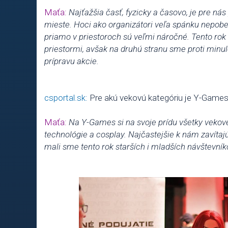
Maťa:
Najťažšia časť, fyzicky a časovo, je pre n
mieste. Hoci ako organizátori veľa spánku nepobe
priamo v priestoroch sú veľmi náročné. Tento rok
priestormi, avšak na druhú stranu sme proti minu
prípravu akcie.
csportal.sk:
Pre akú vekovú kategóriu je Y-Games
Maťa:
Na Y-Games si na svoje prídu všetky vekové 
technológie a cosplay. Najčastejšie k nám zavítaj
mali sme tento rok starších i mladších návštevník