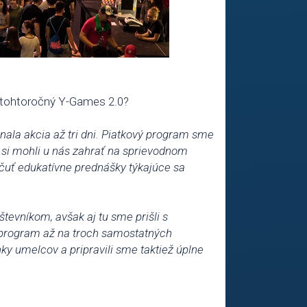
 tohtoročný Y-Games 2.0?
nala akcia až tri dni. Piatkový program sme
í si mohli u nás zahrať na sprievodnom
počuť edukatívne prednášky týkajúce sa
tevníkom, avšak aj tu sme prišli s
v program až na troch samostatných
nky umelcov a pripravili sme taktiež úplne