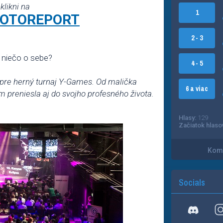
klikni na
1
 FOTOREPORT
2 - 3
 niečo o sebe?
4 - 5
pre herný turnaj Y-Games. Od malička
6 a viac
 preniesla aj do svojho profesného života.
Hlasy:
129
Začiatok hlaso
Kome
Socials