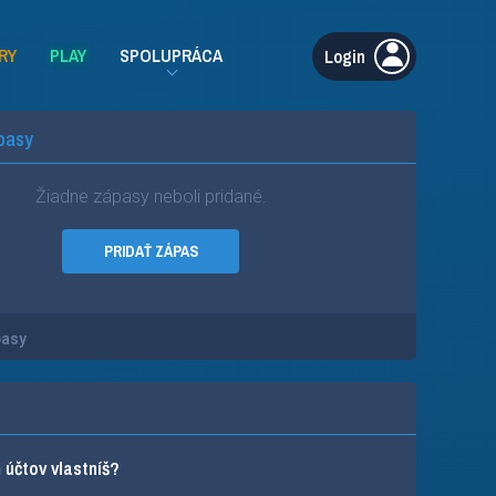
RY
PLAY
SPOLUPRÁCA
Login
pasy
Žiadne zápasy neboli pridané.
PRIDAŤ ZÁPAS
pasy
účtov vlastníš?