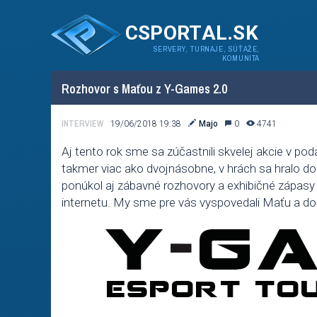
CSPORTAL.SK
SERVERY, TURNAJE, SÚŤAŽE,
KOMUNITA
Rozhovor s Maťou z Y-Games 2.0
INTERVIEW
19/06/2018 19:38
Majo
0
4741
Aj tento rok sme sa zúčastnili skvelej akcie v pod
takmer viac ako dvojnásobne, v hrách sa hralo d
ponúkol aj zábavné rozhovory a exhibičné zápas
internetu. My sme pre vás vyspovedali Maťu a dozv