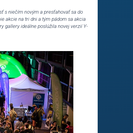
ísť s niečím novým a presťahovať sa do
nie akcie na tri dni a tým pádom sa akcia
 gallery ideálne poslúžila novej verzií Y-