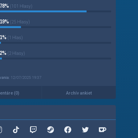
78%
(101 Hlasy)
19%
(25 Hlasy)
1%
(1 Hlas)
2%
(2 Hlasy)
vania:
12/07/2025 19:37
ntáre (0)
Archív ankiet