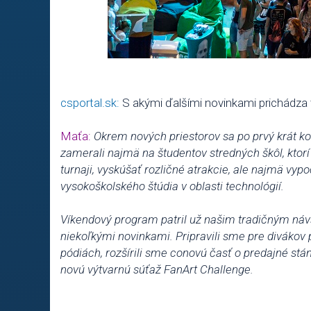
csportal.sk:
S akými ďalšími novinkami prichádza
Maťa:
Okrem nových priestorov sa po prvý krát ko
zamerali najmä na študentov stredných škôl, ktor
turnaji, vyskúšať rozličné atrakcie, ale najmä vy
vysokoškolského štúdia v oblasti technológií.
Víkendový program patril už našim tradičným návš
niekoľkými novinkami. Pripravili sme pre diváko
pódiách, rozšírili sme conovú časť o predajné stá
novú výtvarnú súťaž FanArt Challenge.