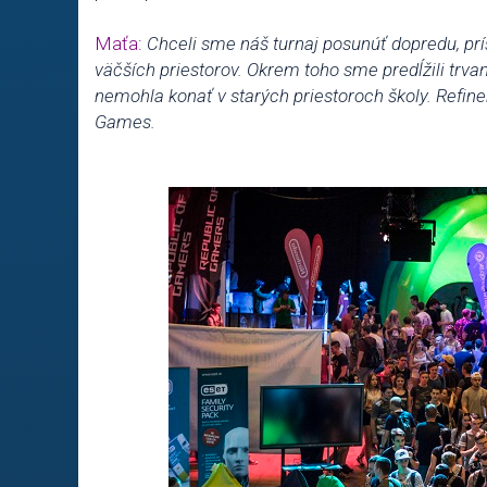
Maťa:
Chceli sme náš turnaj posunúť dopredu, pr
väčších priestorov. Okrem toho sme predĺžili trva
nemohla konať v starých priestoroch školy. Refinery
Games.