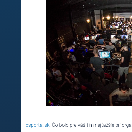
csportal.sk:
Čo bolo pre váš tím najťažšie pri organ