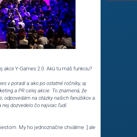
ej akcii Y-Games 2.0. Akú tu máš funkciu?
s v poradí a ako po ostatné ročníky, aj
keting a PR celej akcie. To znamená, že
e, odpovedám na otázky našich fanúšikov a
a nej dozvedelo čo najviac ľudí.
estom. My ho jednoznačne chválime :] ale