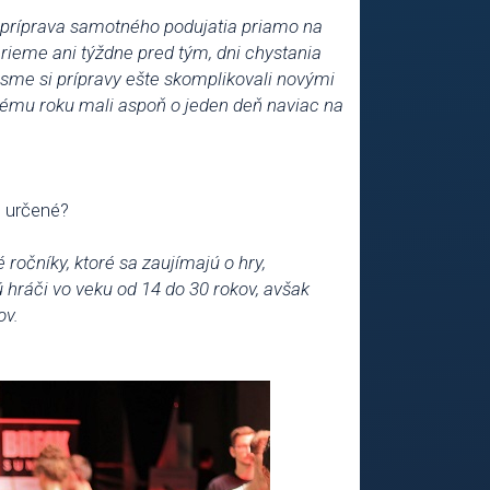
ás príprava samotného podujatia priamo na
rieme ani týždne pred tým, dni chystania
 sme si prípravy ešte skomplikovali novými
lému roku mali aspoň o jeden deň naviac na
 určené?
ročníky, ktoré sa zaujímajú o hry,
ú hráči vo veku od 14 do 30 rokov, avšak
ov.