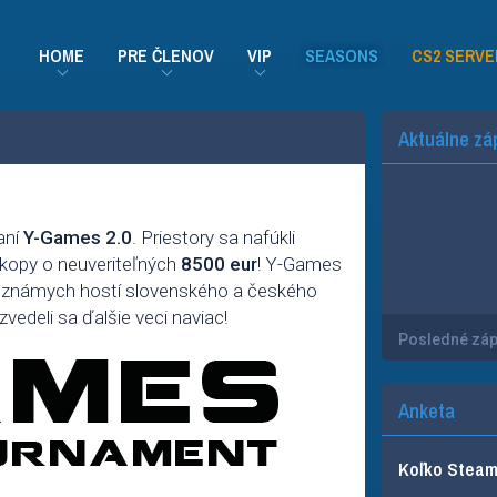
HOME
PRE ČLENOV
VIP
SEASONS
CS2 SERVE
Aktuálne zá
aní
Y-Games 2.0
. Priestory sa nafúkli
okopy o neuveriteľných
8500 eur
! Y-Games
y známych hostí slovenského a českého
edeli sa ďalšie veci naviac!
Posledné zá
Anketa
Koľko Steam 