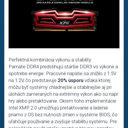
Perfektná kombinácia výkonu a stability
Pamäte DDR4 predstihujú staršie DDR3 vo výkone a
spotrebe energie. Pracovné napätie sa znížilo z 1.5V
na 1.2V, čo predstavuje
20% úsporu
vďaka ktorej
môžu byť systémy chladnejšie a stabilnejšie aj pri
úlohách zameraných na extrémny výkon ako sú napr.
hry alebo pretaktovanie. Okrem toho implementácie
Intel XMP 2.0 umožňujú pretaktovanie a ladenie
priamo z OS bez nutnosti zmien v systéme BIOS, čo
uľahčuje používanie a zvyšuje stabilitu systému. Pre