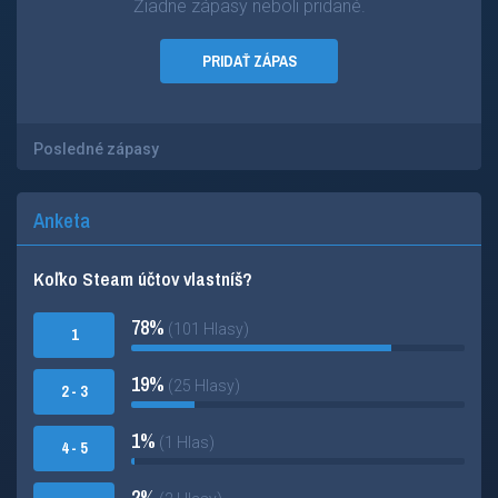
Žiadne zápasy neboli pridané.
PRIDAŤ ZÁPAS
Posledné zápasy
Anketa
Koľko Steam účtov vlastníš?
78%
(101 Hlasy)
1
19%
(25 Hlasy)
2 - 3
1%
(1 Hlas)
4 - 5
2%