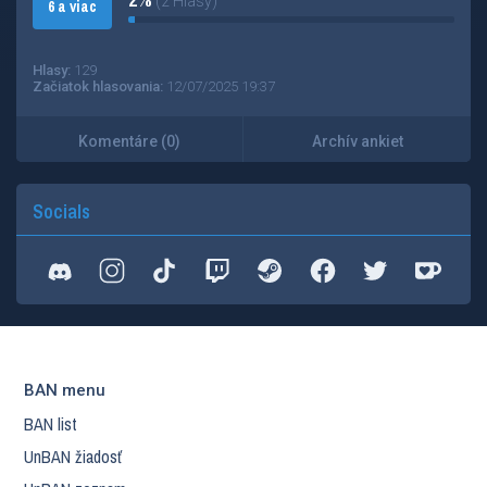
(2 Hlasy)
6 a viac
Hlasy:
129
Začiatok hlasovania:
12/07/2025 19:37
Komentáre (0)
Archív ankiet
Socials
BAN menu
BAN list
UnBAN žiadosť