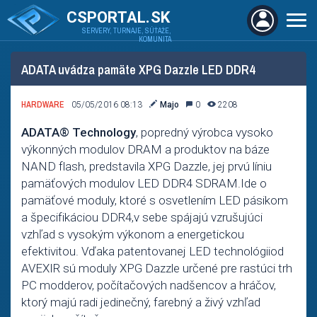
CSPORTAL.SK
SERVERY, TURNAJE, SÚŤAŽE,
KOMUNITA
ADATA uvádza pamäte XPG Dazzle LED DDR4
HARDWARE
05/05/2016 08:13
Majo
0
2208
ADATA® Technology
, popredný výrobca vysoko
výkonných modulov DRAM a produktov na báze
NAND flash, predstavila XPG Dazzle, jej prvú líniu
pamäťových modulov LED DDR4 SDRAM.Ide o
pamäťové moduly, ktoré s osvetlením LED pásikom
a špecifikáciou DDR4,v sebe spájajú vzrušujúci
vzhľad s vysokým výkonom a energetickou
efektivitou. Vďaka patentovanej LED technológiiod
AVEXIR sú moduly XPG Dazzle určené pre rastúci trh
PC modderov, počítačových nadšencov a hráčov,
ktorý majú radi jedinečný, farebný a živý vzhľad