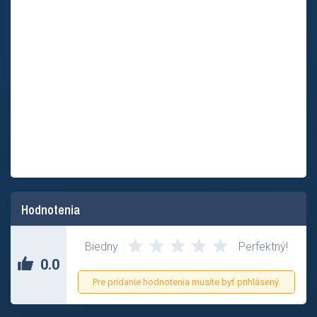
Hodnotenia
Zatial nikto neohodnotil tento príspevok.
Biedny
Perfektný!
0.0
Pre pridanie hodnotenia musíte byť prihlásený.