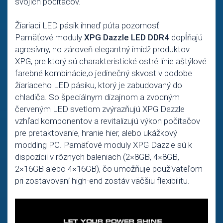
svojich počítačov.
Žiariaci LED pásik ihneď púta pozornosť
Pamäťové moduly
XPG Dazzle LED DDR4
dopĺňajú
agresívny, no zároveň elegantný imidž produktov
XPG, pre ktorý sú charakteristické ostré línie aštýlové
farebné kombinácie,o jedinečný skvost v podobe
žiariaceho LED pásiku, ktorý je zabudovaný do
chladiča. So špeciálnym dizajnom a zvodným
červeným LED svetlom zvýrazňujú XPG Dazzle
vzhľad komponentov a revitalizujú výkon počítačov
pre pretaktovanie, hranie hier, alebo ukážkový
modding PC. Pamäťové moduly XPG Dazzle sú k
dispozícii v rôznych baleniach (2×8GB, 4×8GB,
2×16GB alebo 4×16GB), čo umožňuje používateľom
pri zostavovaní high-end zostáv väčšiu flexibilitu.