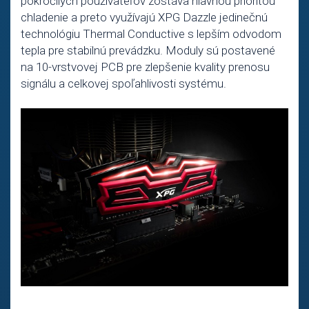
pokročilých používateľov zostáva hlavnou prioritou
chladenie a preto využívajú XPG Dazzle jedinečnú
technológiu Thermal Conductive s lepším odvodom
tepla pre stabilnú prevádzku. Moduly sú postavené
na 10-vrstvovej PCB pre zlepšenie kvality prenosu
signálu a celkovej spoľahlivosti systému.