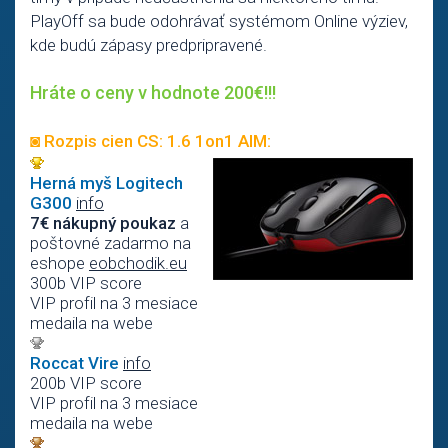
PlayOff sa bude odohrávať systémom Online výziev,
kde budú zápasy predpripravené.
Hráte o ceny v hodnote 200€!!!
◙ Rozpis cien CS: 1.6 1on1 AIM:
Herná myš Logitech
G300
info
7€ nákupný poukaz
a
poštovné zadarmo na
eshope
eobchodik.eu
300b VIP score
VIP profil na 3 mesiace
medaila na webe
Roccat Vire
info
200b VIP score
VIP profil na 3 mesiace
medaila na webe