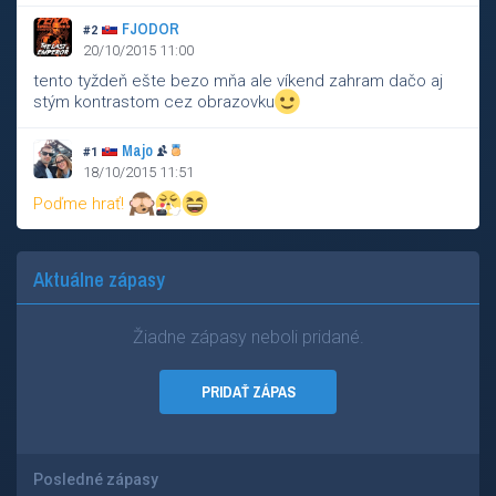
FJODOR
#2
20/10/2015 11:00
tento tyždeň ešte bezo mňa ale víkend zahram dačo aj
stým kontrastom cez obrazovku
Majo
#1
18/10/2015 11:51
Poďme hrať!
Aktuálne zápasy
Žiadne zápasy neboli pridané.
PRIDAŤ ZÁPAS
Posledné zápasy