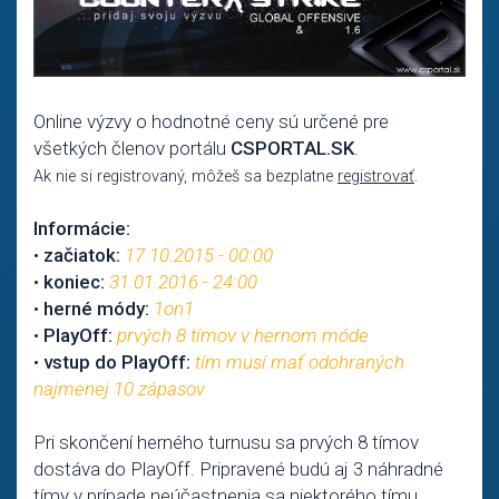
Online výzvy o hodnotné ceny sú určené pre
všetkých členov portálu
CSPORTAL.SK
.
Ak nie si registrovaný, môžeš sa bezplatne
registrovať
.
Informácie:
•
začiatok:
17.10.2015 - 00:00
•
koniec:
31.01.2016 - 24:00
•
herné módy:
1on1
•
PlayOff:
prvých 8 tímov v hernom móde
•
vstup do PlayOff:
tím musí mať odohraných
najmenej 10 zápasov
Pri skončení herného turnusu sa prvých 8 tímov
dostáva do PlayOff. Pripravené budú aj 3 náhradné
tímy v prípade neúčastnenia sa niektorého tímu.