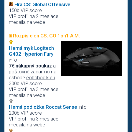
Hra CS: Global Offensive
150b VIP score
VIP profil na 2 mesiace
medaila na webe
◙ Rozpis cien CS: GO 1on1 AIM:
Herná myš Logitech
G402 Hyperion Fury
info
7€ nákupný poukaz
a
poštovné zadarmo na
eshope
eobchodik.eu
300b VIP score
VIP profil na 3 mesiace
medaila na webe
Herná podložka Roccat Sense
info
200b VIP score
VIP profil na 3 mesiace
medaila na webe