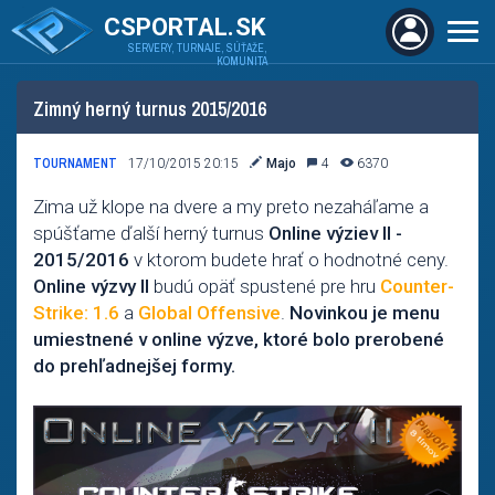
CSPORTAL.SK
SERVERY, TURNAJE, SÚŤAŽE,
KOMUNITA
Zimný herný turnus 2015/2016
TOURNAMENT
17/10/2015 20:15
Majo
4
6370
Zima už klope na dvere a my preto nezaháľame a
spúšťame ďalší herný turnus
Online výziev II -
2015/2016
v ktorom budete hrať o hodnotné ceny.
Online výzvy II
budú opäť spustené pre hru
Counter-
Strike: 1.6
a
Global Offensive
.
Novinkou je menu
umiestnené v online výzve, ktoré bolo prerobené
do prehľadnejšej formy.