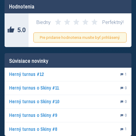
Hodnotenia
Biedny
Perfektný!
5.0
Pre pridanie hodnotenia musíte byť prihlásený.
Súvisiace novinky
Herný turnus #12
1
Herný turnus o Skiny #11
0
Herný turnus o Skiny #10
0
Herný turnus o Skiny #9
0
Herný turnus o Skiny #8
1