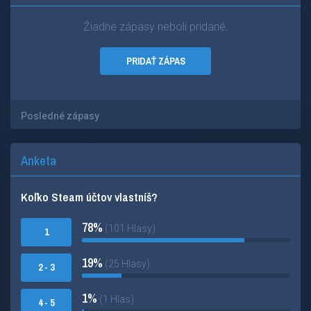
Žiadne zápasy neboli pridané.
PRIDAŤ ZÁPAS
Posledné zápasy
Anketa
Koľko Steam účtov vlastníš?
78%
(101 Hlasy)
1
19%
(25 Hlasy)
2 - 3
1%
(1 Hlas)
4 - 5