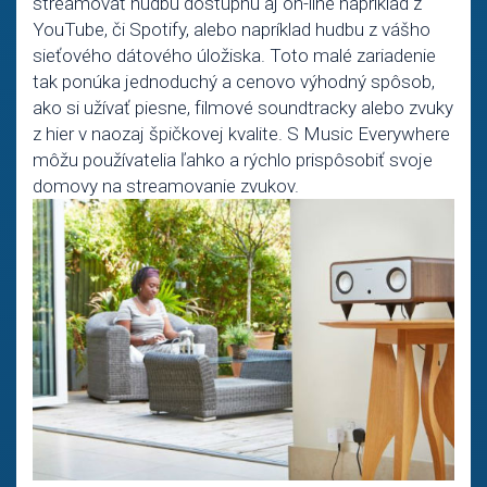
streamovať hudbu dostupnú aj on-line napríklad z
YouTube, či Spotify, alebo napríklad hudbu z vášho
sieťového dátového úložiska. Toto malé zariadenie
tak ponúka jednoduchý a cenovo výhodný spôsob,
ako si užívať piesne, filmové soundtracky alebo zvuky
z hier v naozaj špičkovej kvalite. S Music Everywhere
môžu používatelia ľahko a rýchlo prispôsobiť svoje
domovy na streamovanie zvukov.