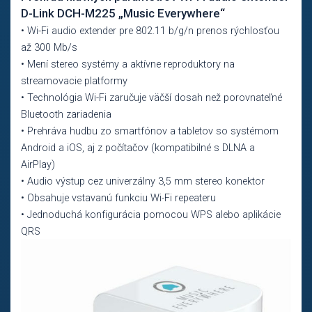
D-Link DCH-M225 „Music Everywhere“
• Wi-Fi audio extender pre 802.11 b/g/n prenos rýchlosťou
až 300 Mb/s
• Mení stereo systémy a aktívne reproduktory na
streamovacie platformy
• Technológia Wi-Fi zaručuje väčší dosah než porovnateľné
Bluetooth zariadenia
• Prehráva hudbu zo smartfónov a tabletov so systémom
Android a iOS, aj z počítačov (kompatibilné s DLNA a
AirPlay)
• Audio výstup cez univerzálny 3,5 mm stereo konektor
• Obsahuje vstavanú funkciu Wi-Fi repeateru
• Jednoduchá konfigurácia pomocou WPS alebo aplikácie
QRS