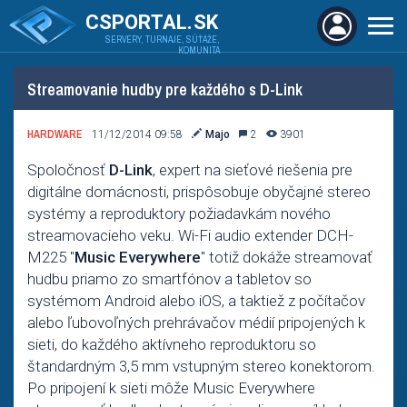
CSPORTAL.SK
SERVERY, TURNAJE, SÚŤAŽE,
KOMUNITA
Streamovanie hudby pre každého s D-Link
HARDWARE
11/12/2014 09:58
Majo
2
3901
Spoločnosť
D-Link
, expert na sieťové riešenia pre
digitálne domácnosti, prispôsobuje obyčajné stereo
systémy a reproduktory požiadavkám nového
streamovacieho veku. Wi-Fi audio extender DCH-
M225 "
Music Everywhere
" totiž dokáže streamovať
hudbu priamo zo smartfónov a tabletov so
systémom Android alebo iOS, a taktiež z počítačov
alebo ľubovoľných prehrávačov médií pripojených k
sieti, do každého aktívneho reproduktoru so
štandardným 3,5 mm vstupným stereo konektorom.
Po pripojení k sieti môže Music Everywhere