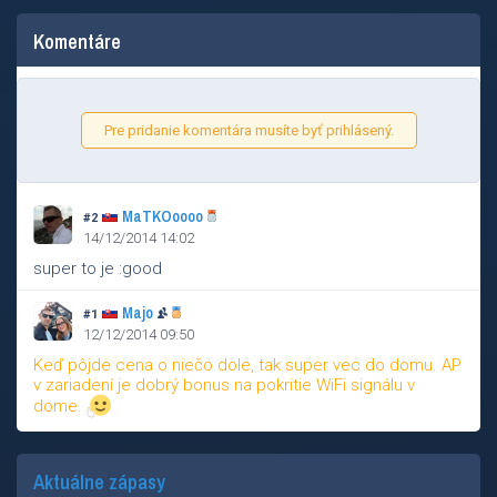
Komentáre
Pre pridanie komentára musíte byť prihlásený.
MaTKOoooo
#2
14/12/2014 14:02
super to je :good
Majo
#1
12/12/2014 09:50
Keď pôjde cena o niečo dole, tak super vec do domu. AP
v zariadení je dobrý bonus na pokritie WiFi signálu v
dome.
Aktuálne zápasy