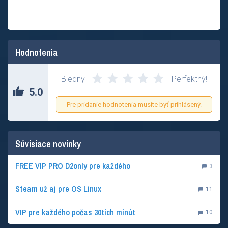
Hodnotenia
Biedny
Perfektný!
5.0
Pre pridanie hodnotenia musíte byť prihlásený.
Súvisiace novinky
FREE VIP PRO D2only pre každého
3
Steam už aj pre OS Linux
11
VIP pre každého počas 30tich minút
10