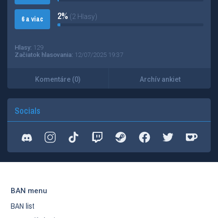
2%
(2 Hlasy)
6 a viac
Hlasy:
129
Začiatok hlasovania:
12/07/2025 19:37
Komentáre (0)
Archív ankiet
Socials
BAN menu
BAN list