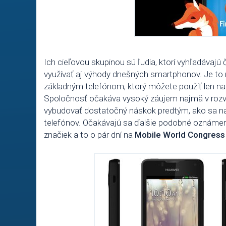
Ich cieľovou skupinou sú ľudia, ktorí vyhľadávajú č
využívať aj výhody dnešných smartphonov. Je to 
základným telefónom, ktorý môžete použiť len n
Spoločnosť očakáva vysoký záujem najmä v rozvoj
vybudovať dostatočný náskok predtým, ako sa na 
telefónov. Očakávajú sa ďalšie podobné oznámeni
značiek a to o pár dní na
Mobile World Congress