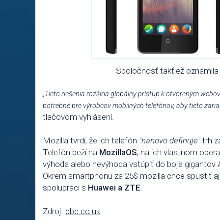
Spoločnosť takťiež oznámila 
„Tieto riešenia rozšíria globálny prístup k otvoreným we
potrebné pre výrobcov mobilných telefónov, aby tieto zariad
tlačovom vyhlásení.
Mozilla tvrdí, že ich telefón
"nanovo definuje"
trh z
Telefón beží na
MozillaOS
, na ich vlastnom ope
výhoda alebo nevýhoda vstúpiť do boja gigantov
Okrem smartphonu za 25$ mozilla chce spustiť aj n
spolupráci s
Huawei a ZTE
.
Zdroj:
bbc.co.uk