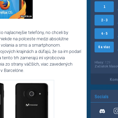
1
2 - 3
o najlacnejšie telefóny, no chceli by
4 - 5
niekde na polceste medzi absolútne
a volania a sms a smartphonom.
6 a viac
ových krajinách a dúfajú, že sa im podarí
tento trh zamerajú iní výrobcovia
Hlasy:
129
a zo strany väčších, viac zavedených
Začiatok hlaso
v Barcelóne.
Kome
Socials