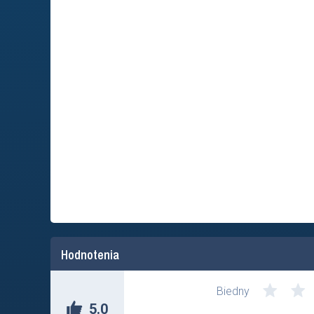
Hodnotenia
Biedny
5.0