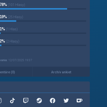
78%
(101 Hlasy)
19%
(25 Hlasy)
1%
(1 Hlas)
2%
(2 Hlasy)
vania:
12/07/2025 19:37
ntáre (0)
Archív ankiet