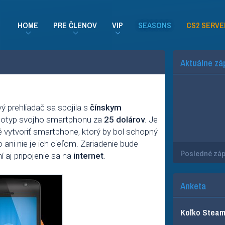
HOME
PRE ČLENOV
VIP
SEASONS
CS2 SERVE
Aktuálne zá
ý prehliadač sa spojila s
čínskym
ototyp svojho smartphonu za
25 dolárov
. Je
 vytvoriť smartphone, ktorý by bol schopný
ani nie je ich cieľom. Zariadenie bude
Posledné zá
 aj pripojenie sa na
internet
.
Anketa
Koľko Steam 