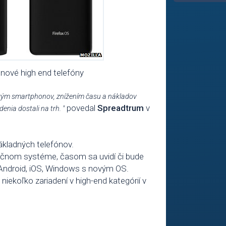
nové high end telefóny
bovým smartphonov, znížením času a nákladov
povedal
Spreadtrum
v
enia dostali na trh. "
ákladných telefónov.
račnom systéme, časom sa uvidí či bude
 Android, iOS, Windows s novým OS.
iekoľko zariadení v high-end kategórií v