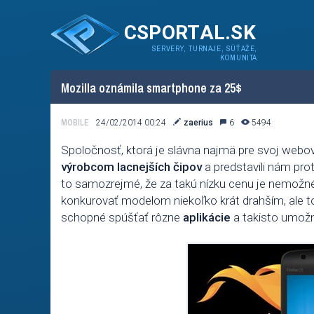
CSPORTAL.SK
SERVERY, TURNAJE, SÚŤAŽE,
KOMUNITA
Mozilla oznámila smartphone za 25$
MOBILE
24/02/2014 00:24
zaerius
6
5494
Spoločnosť, ktorá je slávna najmä pre svoj webov
výrobcom lacnejších čipov
a predstavili nám pr
to samozrejmé, že za takú nízku cenu je nemožné
konkurovať modelom niekoľko krát drahším, ale to 
schopné spúšťať rôzne
aplikácie
a takisto umožní