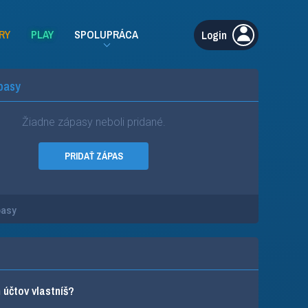
RY
PLAY
SPOLUPRÁCA
Login
pasy
Žiadne zápasy neboli pridané.
PRIDAŤ ZÁPAS
pasy
účtov vlastníš?