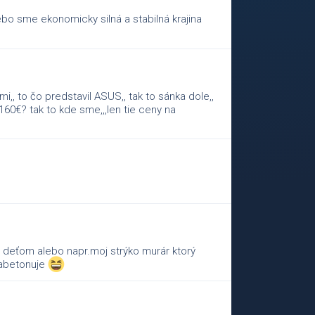
bo sme ekonomicky silná a stabilná krajina
i,, to čo predstavil ASUS,, tak to sánka dole,,
160€? tak to kde sme,,,len tie ceny na
i deťom alebo napr.moj strýko murár ktorý
zabetonuje