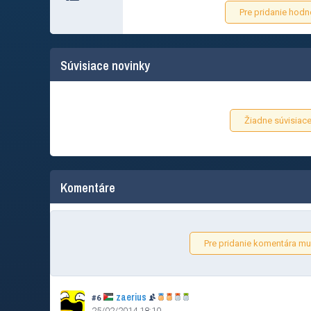
Pre pridanie hodn
Súvisiace novinky
Žiadne súvisiace
Komentáre
Pre pridanie komentára mus
zaerius
#6
25/02/2014 18:10