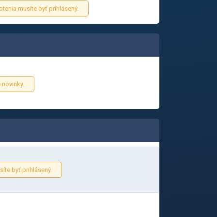
otenia musíte byť prihlásený.
 novinky.
íte byť prihlásený.