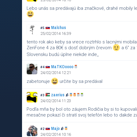
Lebo unás sa predávajú iba značkové, drahé mobily le
Malchus
#5
25/02/2014 16:39
tento rok ako keby sa vrece roztrhlo s lacnými mobilam
ZenFone 4 za 80€ s dosť dobrým črevom
a 6" za 
Slovensku budú úplne niekde inde,,
MaTKOoooo
#4
24/02/2014 12:21
zabetonuje
určite by sa predával
zaerius
#3
24/02/2014 11:23
Podľa mňa by bol oto záujem.Rodičia by si to kupoval
mesačne pokazí či stratí svoj telefón lebo to dakde 
Majo
#2
24/02/2014 10:16