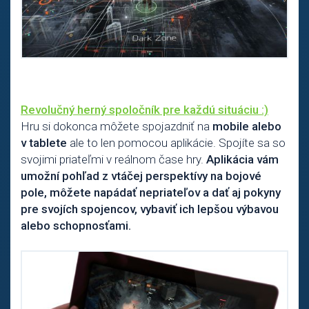
Revolučný herný spoločník pre každú situáciu :)
Hru si dokonca môžete spojazdniť na
mobile alebo
v tablete
ale to len pomocou aplikácie. Spojíte sa so
svojimi priateľmi v reálnom čase hry.
Aplikácia vám
umožní pohľad z vtáčej perspektívy na bojové
pole, môžete napádať nepriateľov a dať aj pokyny
pre svojích spojencov, vybaviť ich lepšou výbavou
alebo schopnosťami.