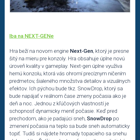
Iba na NEXT-GENe
Hra beží na novom engine
Next-Gen
, ktorý je presne
šitý na mieru pre konzoly. Hra obsahuje úplne novú
úroveň kvality v gameplay. Next-gen úplne využíva
hernú konzolu, ktorá vás ohromí precíznym ničením
predmetov, šialeného množstva detailov a vizuálnych
efektov. Ich pýchou bude tkz. SnowDrop, ktorý sa
bude napájať v reálnom čase zmeny počasia ako je
deň a noc. Jednou z kľúčových vlastností je
schopnosť dynamicky meniť počasie. Keď pred
prechodom, ako je padajúci sneh,
SnowDrop
po
zmenení počasia na teplo sa bude sneh automaticky
topiť. Tudiš si nájdete hromady topacieho sa snehu