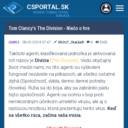
CSPORTAL.SK
SERVERY, TURNAJE, SÚŤAŽE,
KOMUNITA
Tom Clancy's The Division - Niečo o hre
GAMES
09/01/2014 07:47
GhOsT_StaLkeR
6
5502
Taktickí agenti, klasifikovaná jednotka je aktivovaná.
Ich názov je
Divízia
(The Division)
. Vedú obyčajný
život medzi nami, no títo agenti sú vyškolení
fungovať nezávisle na príkazoch, ak všetko ostatné
zlyhá (Spoločnosť, vláda, denno denné potreby
človeka). Rútia sa do boja, aby sa zabránilo pádu
tejto spoločnosti. Agenti sa ocitnú v boji proti
nemilosrdným účinkom umelého vírusu, ale aj s
rastúcou hrozbou, ktorá prezentujú tento vírus.
Keď
sa všetko rúca, začína vaša misia.