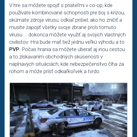
V hre sa môžete spojiť s priateľmi v co-op, kde
používate kombinované schopnosti pre boj s krízou,
skúmate zdroje vírusu, odkiaľ prišiel, ako ho zničiť a
musíte zapojiť všetky svoje zbrane proti tomuto
vírusu ... dokonca môžete využiť aj svojich vlastných
civilistov. Hra bude mať tiež jednu veľkú výhodu a to
PVP
. Počas hrania sa môžete uberať aj inou cestou
a to získavaním obchodných skúsenosti v
napínavých situáciách, kde nebezpečenstvo číha za
rohom a môže prísť odkiaľkoľvek a tvrdo.