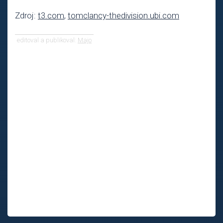
Zdroj:
t3.com
,
tomclancy-thedivision.ubi.com
editoval a publikoval:
Majo