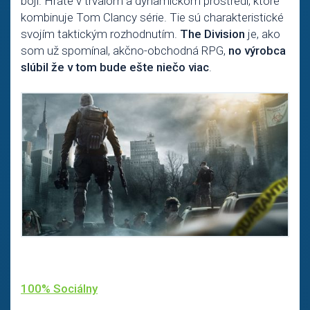
boji. Hráte v trvalom a dynamickom prostredí, ktoré
kombinuje Tom Clancy série. Tie sú charakteristické
svojím taktickým rozhodnutím.
The Division
je, ako
som už spomínal, akčno-obchodná RPG,
no výrobca
slúbil že v tom bude ešte niečo viac
.
100% Sociálny