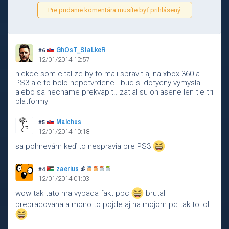
Pre pridanie komentára musíte byť prihlásený.
GhOsT_StaLkeR
#6
12/01/2014 12:57
niekde som cital ze by to mali spravit aj na xbox 360 a
PS3 ale to bolo nepotvrdene.. bud si dotycny vymyslal
alebo sa nechame prekvapit.. zatial su ohlasene len tie tri
platformy
Malchus
#5
12/01/2014 10:18
sa pohnevám keď to nespravia pre PS3
zaerius
#4
12/01/2014 01:03
wow tak tato hra vypada fakt ppc
brutal
prepracovana a mono to pojde aj na mojom pc tak to lol