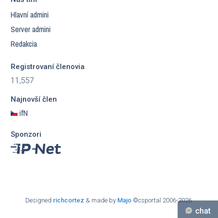
Hlavní admini
Server admini
Redakcia
Registrovaní členovia
11,557
Najnovší člen
ifN
Sponzori
Designed
richcortez
& made by
Majo
©csportal 2006-2026.
chat