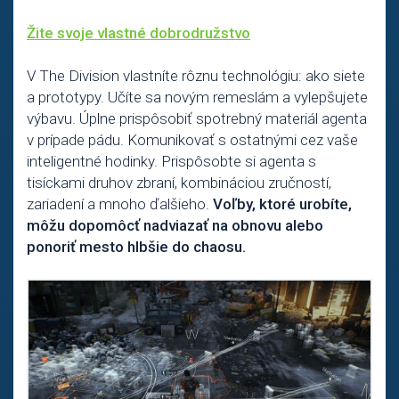
Žite svoje vlastné dobrodružstvo
V The Division vlastníte rôznu technológiu: ako siete
a prototypy. Učíte sa novým remeslám a vylepšujete
výbavu. Úplne prispôsobiť spotrebný materiál agenta
v prípade pádu. Komunikovať s ostatnými cez vaše
inteligentné hodinky. Prispôsobte si agenta s
tisíckami druhov zbraní, kombináciou zručností,
zariadení a mnoho ďalšieho.
Voľby, ktoré urobíte,
môžu dopomôcť nadviazať na obnovu alebo
ponoriť mesto hlbšie do chaosu.