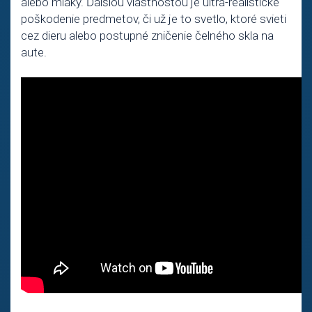
alebo mláky. Ďalšiou vlastnosťou je ultra-realistické
poškodenie predmetov, či už je to svetlo, ktoré svieti
cez dieru alebo postupné zničenie čelného skla na
aute.