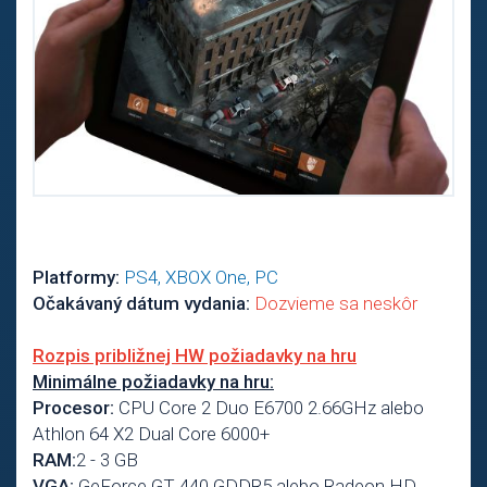
Platformy:
PS4, XBOX One, PC
Očakávaný dátum vydania:
Dozvieme sa neskôr
Rozpis približnej HW požiadavky na hru
Minimálne požiadavky na hru:
Procesor:
CPU Core 2 Duo E6700 2.66GHz alebo
Athlon 64 X2 Dual Core 6000+
RAM:
2 - 3 GB
VGA:
GeForce GT 440 GDDR5 alebo Radeon HD