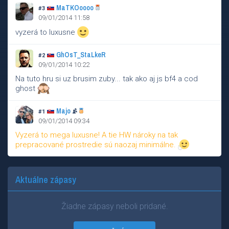
MaTKOoooo
#3
09/01/2014 11:58
vyzerá to luxusne
GhOsT_StaLkeR
#2
09/01/2014 10:22
Na tuto hru si uz brusim zuby... tak ako aj js bf4 a cod
ghost
Majo
#1
09/01/2014 09:34
Vyzerá to mega luxusne! A tie HW nároky na tak
prepracované prostredie sú naozaj minimálne.
Aktuálne zápasy
Žiadne zápasy neboli pridané.