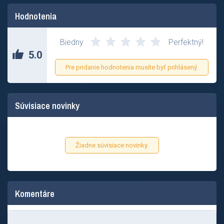
Hodnotenia
Biedny
Perfektný!
5.0
Pre pridanie hodnotenia musíte byť prihlásený.
Súvisiace novinky
Žiadne súvisiace novinky.
Komentáre