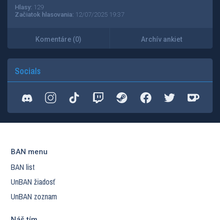
Hlasy:
129
Začiatok hlasovania:
12/07/2025 19:37
Komentáre (0)
Archív ankiet
Socials
BAN menu
BAN list
UnBAN žiadosť
UnBAN zoznam
Náš tím