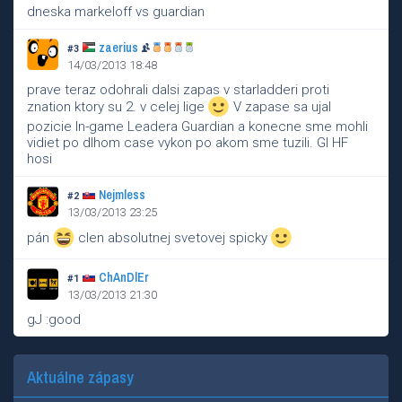
dneska markeloff vs guardian
zaerius
#3
14/03/2013 18:48
prave teraz odohrali dalsi zapas v starladderi proti
znation ktory su 2. v celej lige
V zapase sa ujal
pozicie In-game Leadera Guardian a konecne sme mohli
vidiet po dlhom case vykon po akom sme tuzili. Gl HF
hosi
Nejmless
#2
13/03/2013 23:25
pán
clen absolutnej svetovej spicky
ChAnDlEr
#1
13/03/2013 21:30
gJ :good
Aktuálne zápasy