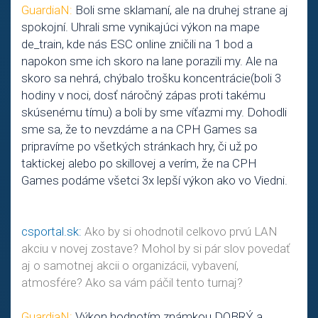
GuardiaN:
Boli sme sklamaní, ale na druhej strane aj
spokojní. Uhrali sme vynikajúci výkon na mape
de_train, kde nás ESC online zničili na 1 bod a
napokon sme ich skoro na lane porazili my. Ale na
skoro sa nehrá, chýbalo trošku koncentrácie(boli 3
hodiny v noci, dosť náročný zápas proti takému
skúsenému tímu) a boli by sme víťazmi my. Dohodli
sme sa, že to nevzdáme a na CPH Games sa
pripravíme po všetkých stránkach hry, či už po
taktickej alebo po skillovej a verím, že na CPH
Games podáme všetci 3x lepší výkon ako vo Viedni.
csportal.sk:
Ako by si ohodnotil celkovo prvú LAN
akciu v novej zostave? Mohol by si pár slov povedať
aj o samotnej akcii o organizácii, vybavení,
atmosfére? Ako sa vám páčil tento turnaj?
GuardiaN:
Výkon hodnotím známkou DOBRÝ a