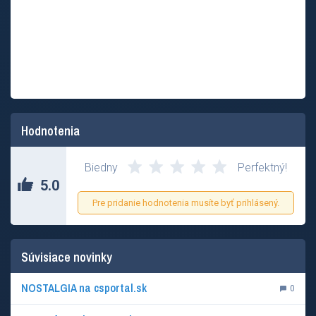
Hodnotenia
Biedny
Perfektný!
5.0
Pre pridanie hodnotenia musíte byť prihlásený.
Súvisiace novinky
NOSTALGIA na csportal.sk
0