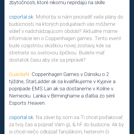
zbytočnosti, ktoré nikomu nepridajú na skille.
csportal.sk:
Mohol by si nám prezradiť vaše plány do
budúcnosti, na ktorých podujatiach vás môžeme
vidieť v nadchádzajúcom období? Aktuálne máme
informácie len o Coppenhagen games. Tento event
bude ozajstnou skúškou novej zostavy, kde sa
stretnete so svetovou špičkou. Budete mať
dostatok času aby ste sa pripravili?
GuardiaN:
Coppenhagen Games v Dánsku o 2
týždne, StarLadder ak sa kvalifikujeme v Kyjeve a
poprípade EMS Lan ak sa dostaneme v Kolíne v
Nemecku. Lanka v Birminghame a ďalšia zo sérií
Esports Heaven.
csportal.sk:
Na záver by som sa Ti chcel poďakovať
za tvoj čas a popriať Vám gL & hF do budúcna. Ak by
si chcel niečo odkázať fanúšikom, hejterom či