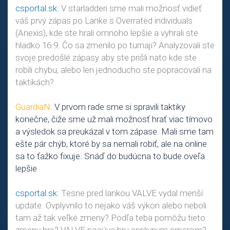
csportal.sk:
V starladderi sme mali možnosť vidieť
váš prvý zápas po Lanke s Overrated individuals
(Anexis), kde ste hrali omnoho lepšie a vyhrali ste
hladko 16:9. Čo sa zmenilo po turnaji? Analyzovali ste
svoje predošlé zápasy aby ste prišli nato kde ste
robili chybu, alebo len jednoducho ste popracovali na
taktikách?
GuardiaN:
V prvom rade sme si spravili taktiky
konečne, čiže sme už mali možnosť hrať viac tímovo
a výsledok sa preukázal v tom zápase. Mali sme tam
ešte pár chýb, ktoré by sa nemali robiť, ale na online
sa to ťažko fixuje. Snáď do budúcna to bude oveľa
lepšie
csportal.sk:
Tesne pred lankou VALVE vydal menší
update. Ovplyvnilo to nejako váš výkon alebo neboli
tam až tak veľké zmeny? Podľa teba pomôžu tieto