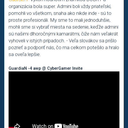
organizácia bola super. Admini boli vždy priateľskí,
pomohli vo všetkom, snaha ako nikde inde - sú to
proste profesionáli. My sme to mali jednoduhšie,
mohli sme si vybrať miesta na sedenie, keďže admini
sú našimi dlhoročnými kamarátmi, čiže nám veľakrát
vyhoveli v istých prípadoch. - Veľa slovákov sa prišlo
pozrieť a podporiť nás, čo ma celkom potešilo a hralo
sa oveľa lepšie.
GuardiaN -4 awp @ CyberGamer Invite