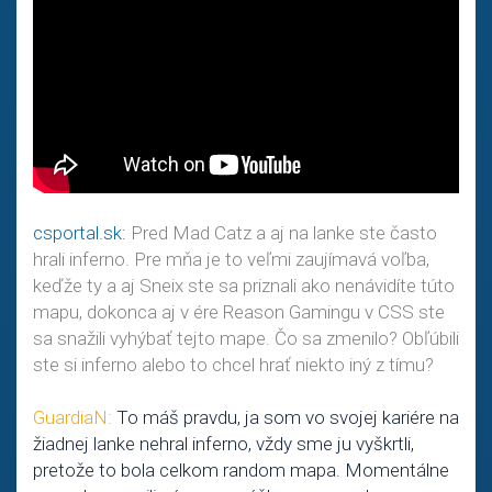
csportal.sk:
Pred Mad Catz a aj na lanke ste často
hrali inferno. Pre mňa je to veľmi zaujímavá voľba,
keďže ty a aj Sneix ste sa priznali ako nenávidíte túto
mapu, dokonca aj v ére Reason Gamingu v CSS ste
sa snažili vyhýbať tejto mape. Čo sa zmenilo? Obľúbili
ste si inferno alebo to chcel hrať niekto iný z tímu?
GuardiaN:
To máš pravdu, ja som vo svojej kariére na
žiadnej lanke nehral inferno, vždy sme ju vyškrtli,
pretože to bola celkom random mapa. Momentálne