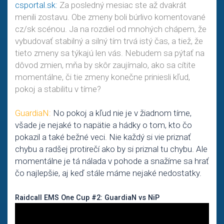
csportal.sk:
Za posledný mesiac ste až dvakrát
menili zostavu. Obe zmeny boli búrlivo komentované
cz/sk scénou. Ja na rozdiel od mnohých chápem, že
vybudovať stabilný a silný tím trvá istý čas, a tiež, že
tieto zmeny sa týkajú len vás. Nebudem sa pýtať na
dôvod zmien, mňa by skôr zaujímalo, ako sa cítite
momentálne, či tie zmeny konečne priniesli kľud,
pokoj a stabilitu v tíme?
GuardiaN:
No pokoj a kľud nie je v žiadnom tíme,
všade je nejaké to napätie a hádky o tom, kto čo
pokazil a také bežné veci. Nie každý si vie priznať
chybu a radšej protirečí ako by si priznal tu chybu. Ale
momentálne je tá nálada v pohode a snažíme sa hrať
čo najlepšie, aj keď stále máme nejaké nedostatky.
Raidcall EMS One Cup #2: GuardiaN vs NiP