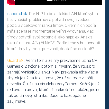
csportal.sk:
Pre NIP to bola ďalšia LAN ktorú vyhrali
bez väčších problémov a potvrdili svoju vedúcu
pozíciu v celkovom ranku tímov. Okrem nich podľa
mňa scéna je momentálne veľmi vyrovnaná, viac
tímov potvrdil svoj potenciál ako napr. ex-Anexis
(aktuálne unu.AiN) či Na´Vi. Podľa teba v budúcnosti
ktoré tímy by mohli prekvapiť, dostať sa do top5?
GuardiaN:
Verím tomu, že my prekvapíme už na CPH
Games o 2 týždne, potom si myslím, že Virtus.pro
zahrajú vynikajúcu lanku, NaVi prekvapia ešte viac a
zbytok je už na takej úrovni, že už sa moc zlepšiť
nevedia. Či už unu.ain alebo VeryGames. Každý je už
skillovo na úrovni, ktorú už prekročiť nedokážu, jedine
tak po tímovej stránke. Bude to každopádne
zaujímavé.