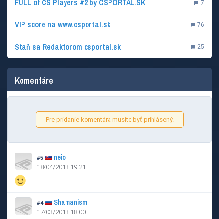
FULL of CS Players #2 by CSPORTAL.SK
7
VIP score na www.csportal.sk
76
Staň sa Redaktorom csportal.sk
25
Komentáre
Pre pridanie komentára musíte byť prihlásený.
neio
#5
18/04/2013 19:21
Shamanism
#4
17/03/2013 18:00