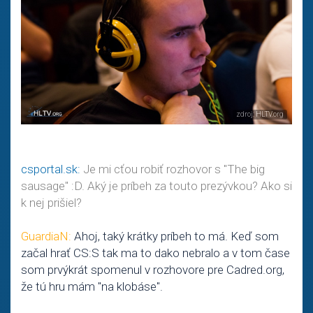
csportal.sk:
Je mi cťou robiť rozhovor s "The big
sausage" :D. Aký je príbeh za touto prezývkou? Ako si
k nej prišiel?
GuardiaN:
Ahoj, taký krátky príbeh to má. Keď som
začal hrať CS:S tak ma to dako nebralo a v tom čase
som prvýkrát spomenul v rozhovore pre Cadred.org,
že tú hru mám "na klobáse".