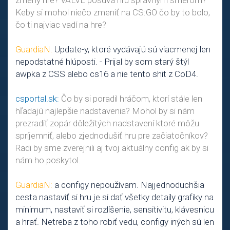
zmeny hre? VALVE posúva hru správnym smerom?
Keby si mohol niečo zmeniť na CS:GO čo by to bolo,
čo ti najviac vadí na hre?
GuardiaN:
Update-y, ktoré vydávajú sú viacmenej len
nepodstatné hlúposti. - Prijal by som starý štýl
awpka z CSS alebo cs16 a nie tento shit z CoD4.
csportal.sk:
Čo by si poradil hráčom, ktorí stále len
hľadajú najlepšie nadstavenia? Mohol by si nám
prezradiť zopár dôležitých nadstavení ktoré môžu
spríjemniť, alebo zjednodušiť hru pre začiatočníkov?
Radi by sme zverejnili aj tvoj aktuálny config ak by si
nám ho poskytol.
GuardiaN:
a configy nepoužívam. Najjednoduchšia
cesta nastaviť si hru je si dať všetky detaily grafiky na
minimum, nastaviť si rozlíšenie, sensitivitu, klávesnicu
a hrať. Netreba z toho robiť vedu, configy iných sú len