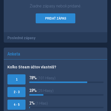
Žiadne zápasy neboli pridané.
PRIDAŤ ZÁPAS
Posledné zápasy
Anketa
Koľko Steam účtov vlastníš?
78%
(101 Hlasy)
1
19%
(25 Hlasy)
2 - 3
1%
(1 Hlas)
4 - 5