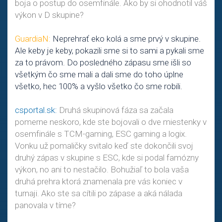
boja o postup do osemfinále. Ako by si ohodnotil váš
výkon v D skupine?
GuardiaN:
Neprehrať eko kolá a sme prvý v skupine.
Ale keby je keby, pokazili sme si to sami a pykali sme
za to právom. Do posledného zápasu sme išli so
všetkým čo sme mali a dali sme do toho úplne
všetko, hec 100% a vyšlo všetko čo sme robili.
csportal.sk:
Druhá skupinová fáza sa začala
pomerne neskoro, kde ste bojovali o dve miestenky v
osemfinále s TCM-gaming, ESC gaming a logix.
Vonku už pomaličky svitalo keď ste dokončili svoj
druhý zápas v skupine s ESC, kde si podal famózny
výkon, no ani to nestačilo. Bohužiaľ to bola vaša
druhá prehra ktorá znamenala pre vás koniec v
turnaji. Ako ste sa cítili po zápase a aká nálada
panovala v tíme?