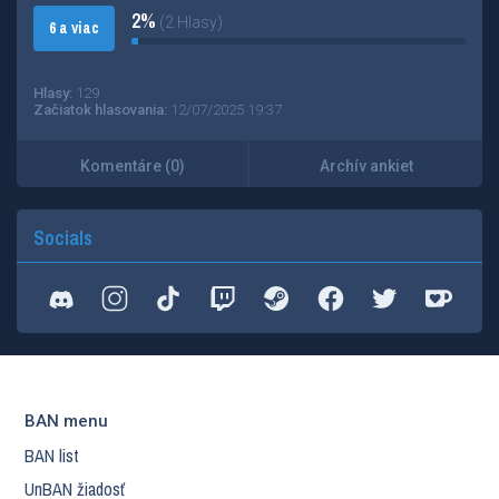
2%
(2 Hlasy)
6 a viac
Hlasy:
129
Začiatok hlasovania:
12/07/2025 19:37
Komentáre (0)
Archív ankiet
Socials
BAN menu
BAN list
UnBAN žiadosť