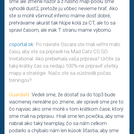
sme ale zmenili názor a z nášho map-poolu sme
vyhodili dust2, pretože ju vôbec nevieme hrať. Ako
ste si mohli všimnúť inferno máme dosť dobré,
prehrávame akurát tak hlúpe kolá za CT, ale to sa
spraví časom, ale inak T stranu mame výbornú.
csportal.sk:
Po návrate Oscara ste mali veľmi málo
času, aby ste sa pripravili na Mad Catz CS:GO
Invitational. Ako prebiehala vaša príprava? Určite za
taký krátky čas sa nedajú 100%-ne pripraviť všetky
mapy a stratégie. Načo ste sa sústredili počas
tréningov?
GuardiaN:
Vedeli sme, že dostať sa do top3 bude
viacmenej nereálne po zmene, ale spravili sme pre to
čo najviac ako sme mohli v tom krátkom čase, ktorý
sme mali na prípravu. Hrali sme len pcwčka, aby sme
nabrali ako taký teamplay, čo sa nám celkom
podarilo a chýbalo nám len kúsok šťastia, aby sme