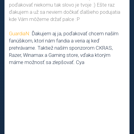
poďakovať niekomu tak slovo je tvoje :) Ešte raz
ďakujem a už sa neviem dočkať ďalšieho podujatia
kde Vám môžeme držať palce :P
GuardiaN:
Ďakujem aj ja, poďakovať chcem naším
fanúšikom, ktorí nám fandia a veria aj keď
prehrávame. Taktiež naším sponzorom CKRAS,
Razer, Winamax a Gaming store, vďaka ktorým
máme možnosť sa zlepšovať. Cya