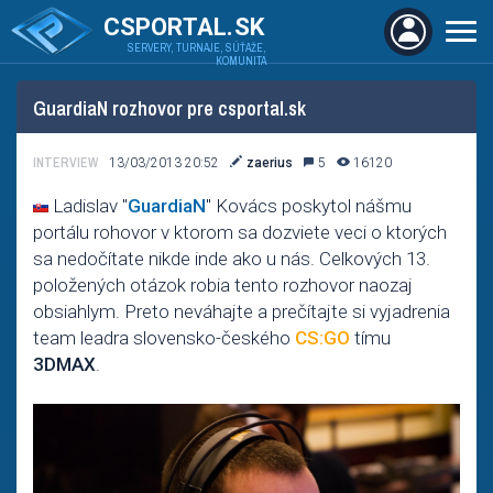
CSPORTAL.SK
SERVERY, TURNAJE, SÚŤAŽE,
KOMUNITA
GuardiaN rozhovor pre csportal.sk
INTERVIEW
13/03/2013 20:52
zaerius
5
16120
Ladislav "
GuardiaN
" Kovács poskytol nášmu
portálu rohovor v ktorom sa dozviete veci o ktorých
sa nedočítate nikde inde ako u nás. Celkových 13.
položených otázok robia tento rozhovor naozaj
obsiahlym. Preto neváhajte a prečítajte si vyjadrenia
team leadra slovensko-českého
CS:GO
tímu
3DMAX
.