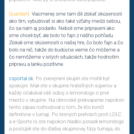
GuardiaN:
Viacmenej sme tam išli získať skúsenosti
ako tím, vybudovať si ako také vzťahy medzi sebou,
čo sa nám aj podarilo. Neboli sme pripravení ako
sme chceli byť, ale bolo to fajn z nášho pohľadu.
Získali sme skúsenosti o našej hre, čo bolo fajn a čo
bolo na nič, takže do budúcna vieme čo môžeme a
čo nemôžeme v istých situáciách, takže hodnotím
prípravu a lanku pozitívne.
csportal.sk:
Po zverejnení skupín ste mohli byt
spokojní. Mali ste v skupine hrateľných súperov a
každý očakával váš súboj s lemondogs o prvé
miesto v skupine. Na obrovské prekvapenie napokon
tento zápas rozhodoval o tom, že kto končí
definitívne v turnaji. Po tesných prehrách proti LDLC
a e-Sports.rs ste napokon hladko porazili lemondogs
a postúpili ste do ďalšej skupinovej fázy turnaja, do