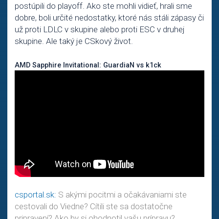
postúpili do playoff. Ako ste mohli vidieť, hrali sme
dobre, boli určité nedostatky, ktoré nás stáli zápasy či
už proti LDLC v skupine alebo proti ESC v druhej
skupine. Ale taký je CSkový život.
AMD Sapphire Invitational: GuardiaN vs k1ck
csportal.sk:
S akými pocitmi a očakávaniami ste
cestovali do Viedne? Cítili ste sa dostatočne
pripravení? Ako by si ohodnotil vašu prípravu?