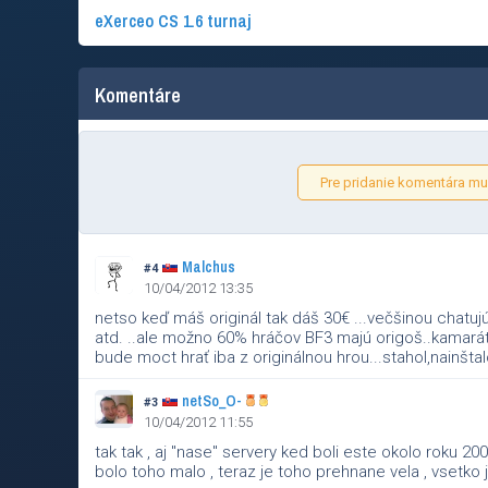
eXerceo CS 1.6 turnaj
Komentáre
Pre pridanie komentára mus
Malchus
#4
10/04/2012 13:35
netso keď máš originál tak dáš 30€ ...večšinou chatu
atd. ..ale možno 60% hráčov BF3 majú origoš..kamará
bude moct hrať iba z originálnou hrou...stahol,nainšta
netSo_O-
#3
10/04/2012 11:55
tak tak , aj "nase" servery ked boli este okolo roku 2005 
bolo toho malo , teraz je toho prehnane vela , vsetko 