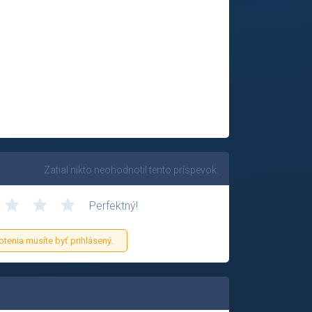
Zatial nikto neohodnotil tento príspevok.
Perfektný!
otenia musíte byť prihlásený.