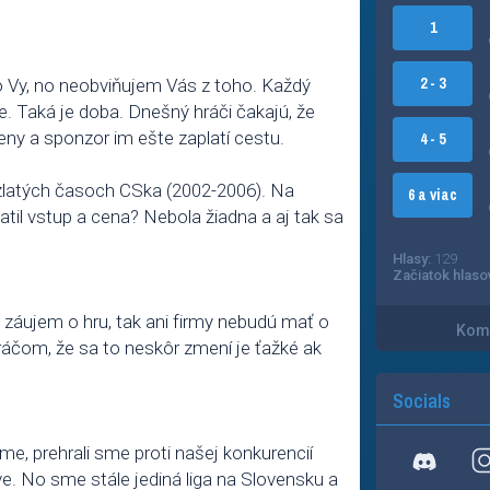
1
2 - 3
ko Vy, no neobviňujem Vás z toho. Každý
e. Taká je doba. Dnešný hráči čakajú, že
ny a sponzor im ešte zaplatí cestu.
4 - 5
v zlatých časoch CSka (2002-2006). Na
6 a viac
latil vstup a cena? Nebola žiadna a aj tak sa
Hlasy:
129
Začiatok hlaso
 záujem o hru, tak ani firmy nebudú mať o
Kome
hráčom, že sa to neskôr zmení je ťažké ak
Socials
e, prehrali sme proti našej konkurencií
ve. No sme stále jediná liga na Slovensku a