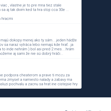
iac , vlastne je to pre mna tiez stale
a aj tak divim ked ta hra stoji cca 30e ...
a hracmi
am majú dokopy menej ako ty sám....jeden hádže
ov sa naraz vytráca lebo nemajú kde hrať...ja
 to inde nehrám ) bol asi pred 2 mes....hrám
možeme aj sami že nie sú dobrý hráči...
cne podpora cheaterom a prave ti mozu za
 nema zmysel a namiesto nalady a zabavy ma
luzi pochvalu a zacnu sa hrat ine cistejsie hry