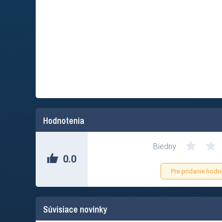
Hodnotenia
Biedny
0.0
Pre pridanie hodn
Súvisiace novinky