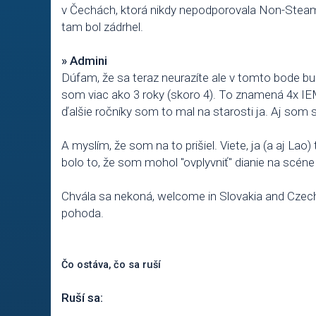
v Čechách, ktorá nikdy nepodporovala Non-Steam
tam bol zádrhel.
» Admini
Dúfam, že sa teraz neurazíte ale v tomto bode 
som viac ako 3 roky (skoro 4). To znamená 4x IEM
ďalšie ročníky som to mal na starosti ja. Aj som 
A myslím, že som na to prišiel. Viete, ja (a aj La
bolo to, že som mohol "ovplyvniť" dianie na scéne
Chvála sa nekoná, welcome in Slovakia and Czech 
pohoda.
Čo ostáva, čo sa ruší
Ruší sa: