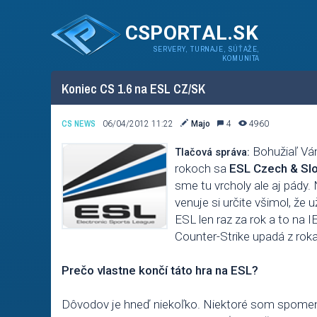
CSPORTAL.SK
SERVERY, TURNAJE, SÚŤAŽE,
KOMUNITA
Koniec CS 1.6 na ESL CZ/SK
CS NEWS
06/04/2012 11:22
Majo
4
4960
Bohužiaľ Vám
Tlačová správa:
rokoch sa
ESL Czech & Slo
sme tu vrcholy ale aj pády.
venuje si určite všimol, že 
ESL len raz za rok a to na 
Counter-Strike upadá z roka 
Prečo vlastne končí táto hra na ESL?
Dôvodov je hneď niekoľko. Niektoré som spomenul