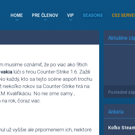
HOME
PRE ČLENOV
VIP
SEASONS
CS2 SERVE
Aktuálne zá
 musíme oznámiť, že po viac ako 9tich
vakia
lúči s hrou Counter-Strike 1.6. Zažili
 No každý, kto sa tejto scéne aspoň trochu
už niekoľko rokov sa Counter-Strike hrá na
Posledné zá
IEM Kvalifikáciu. No nie sme samy ,
na rok, čoraz viac.
Anketa
Koľko Steam 
 už vyššie ale pripomeniem ich, niektoré