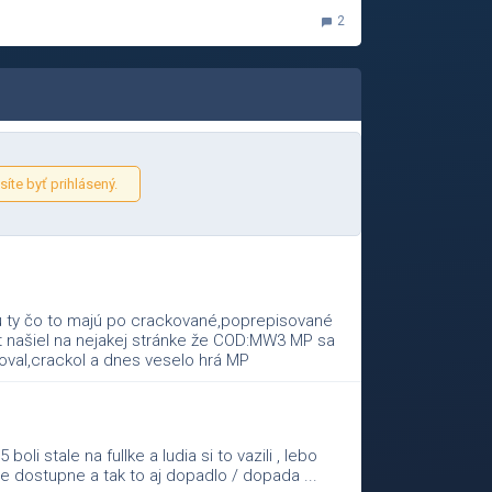
2
íte byť prihlásený.
jú ty čo to majú po crackované,poprepisované
t našiel na nejakej stránke že COD:MW3 MP sa
loval,crackol a dnes veselo hrá MP
boli stale na fullke a ludia si to vazili , lebo
je dostupne a tak to aj dopadlo / dopada ...