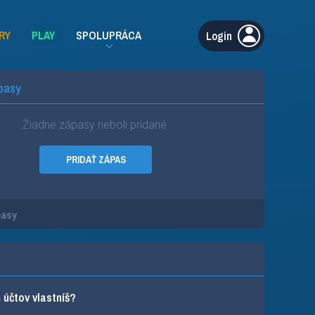
RY
PLAY
SPOLUPRÁCA
Login
pasy
Žiadne zápasy neboli pridané.
PRIDAŤ ZÁPAS
pasy
účtov vlastníš?