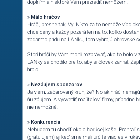
doplním a niektoré Vám prezradiť nemôžem.
» Málo hráčov
Hráči, presne tak, Vy. Nikto za to nemôže viac a
chce ceny a každý pozerá len na to, koľko dostan
zadarmo prídu na LANku, tam vyhrajú obrovské ce
Starí hráči by Vám mohli rozprávať, ako to bolo 
LANky sa chodilo pre to, aby si človek zahral. Zap
hralo.
» Nezáujem sponzorov
Ja viem, začarovaný kruh, že? No ak hráči nemajú
ňu záujem. A vysvetliť majiteľovi firmy, prípadne 
nie nemožné.
» Konkurencia
Nebudem tu chodiť okolo horúcej kaše. Prehrali sm
(gratulujem) aj keď sme mali určite viac es v ruká