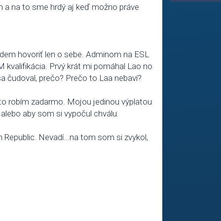
 a na to sme hrdý aj keď možno práve
budem hovoriť len o sebe. Adminom na ESL
 kvalifikácia. Prvý krát mi pomáhal Lao no
sa čudoval, prečo? Prečo to Laa nebaví?
o) to robím zadarmo. Mojou jedinou výplatou
 alebo aby som si vypočul chválu.
Republic. Nevadí...na tom som si zvykol,