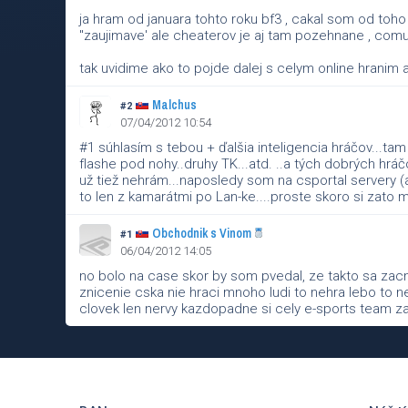
ja hram od januara tohto roku bf3 , cakal som od toho v
"zaujimave' ale cheaterov je aj tam pozehnane , comu s
tak uvidime ako to pojde dalej s celym online hranim 
Malchus
#2
07/04/2012 10:54
#1 súhlasím s tebou + ďalšia inteligencia hráčov...t
flashe pod nohy..druhy TK...atd. ..a tých dobrých hráč
už tiež nehrám...naposledy som na csportal servery (a
to len z kamarátmi po Lan-ke....proste skoro si zato 
Obchodnik s Vinom
#1
06/04/2012 14:05
no bolo na case skor by som pvedal, ze takto sa za
znicenie cska nie hraci mnoho ludi to nehra lebo to
clovek len nervy kazdopadne si cely e-sports team zas