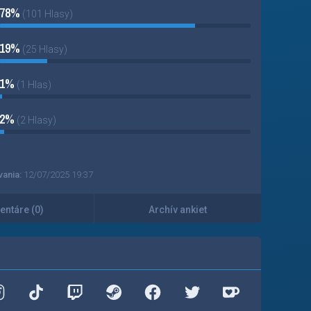
78%
(101 Hlasy)
19%
(25 Hlasy)
1%
(1 Hlas)
2%
(2 Hlasy)
vania:
12/07/2025 19:37
ntáre (0)
Archív ankiet