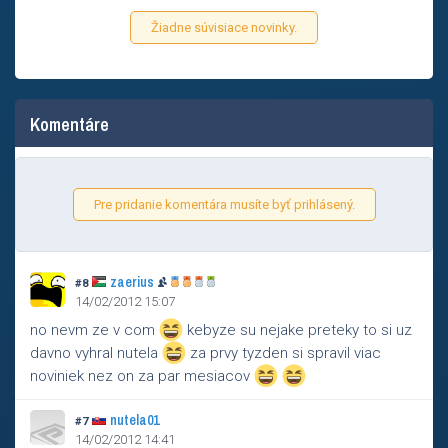
Žiadne súvisiace novinky.
Komentáre
Pre pridanie komentára musíte byť prihlásený.
zaerius
#8
14/02/2012 15:07
no nevm ze v com
kebyze su nejake preteky to si uz
davno vyhral nutela
za prvy tyzden si spravil viac
noviniek nez on za par mesiacov
nutela01
#7
14/02/2012 14:41