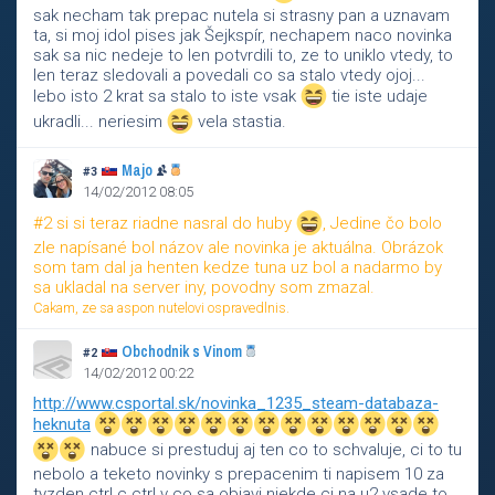
sak necham tak prepac nutela si strasny pan a uznavam
ta, si moj idol pises jak Šejkspír, nechapem naco novinka
sak sa nic nedeje to len potvrdili to, ze to uniklo vtedy, to
len teraz sledovali a povedali co sa stalo vtedy ojoj...
lebo isto 2 krat sa stalo to iste vsak
tie iste udaje
ukradli... neriesim
vela stastia.
Majo
#3
14/02/2012 08:05
#2 si si teraz riadne nasral do huby
, Jedine čo bolo
zle napísané bol názov ale novinka je aktuálna. Obrázok
som tam dal ja henten kedze tuna uz bol a nadarmo by
sa ukladal na server iny, povodny som zmazal.
Cakam, ze sa aspon nutelovi ospravedlnis.
Obchodnik s Vinom
#2
14/02/2012 00:22
http://www.csportal.sk/novinka_1235_steam-databaza-
heknuta
nabuce si prestuduj aj ten co to schvaluje, ci to tu
nebolo a teketo novinky s prepacenim ti napisem 10 za
tyzden ctrl c ctrl v co sa objavi niekde ci na u2 vsade to