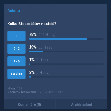
Anketa
Koľko Steam účtov vlastníš?
78%
(101 Hlasy)
1
19%
(25 Hlasy)
2 - 3
1%
(1 Hlas)
4 - 5
2%
(2 Hlasy)
6 a viac
Hlasy:
129
Začiatok hlasovania:
12/07/2025 19:37
Komentáre (0)
Archív ankiet