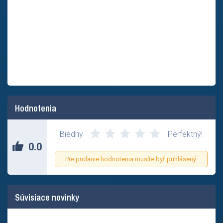
Hodnotenia
Zatial nikto neohodnotil tento príspevok.
Biedny
Perfektný!
0.0
Pre pridanie hodnotenia musíte byť prihlásený.
Súvisiace novinky