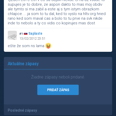
supujes je to dobre, ze aspon dakto to mas moj obdiv
ale tymto si ma zabil a este aj s tym istym obrazkom
chlapce.... ja som to tu dal, ked to vyslo na hltv.org hned
rano ked som maval cas a bolo to tu prve na svk nikde
inde to nebolo a ty co vidis co kopirujes mas dost
Saplaste
#1
13/02/2012 23:51
ešte že som ns lama
Aktuálne zápasy
Žiadne zápasy neboli pridané.
PRIDAŤ ZÁPAS
Posledné zápasy