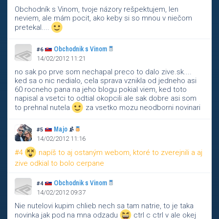
Obchodník s Vinom, tvoje názory rešpektujem, len
neviem, ale mám pocit, ako keby si so mnou v niečom
pretekal....
Obchodnik s Vinom
#6
14/02/2012 11:21
no sak po prve som nechapal preco to dalo zive.sk....
ked sa o nic nedialo, cela sprava vznikla od jedneho asi
60 rocneho pana na jeho blogu pokial viem, ked toto
napisal a vsetci to odtial okopcili ale sak dobre asi som
to prehnal nutela
za vsetko mozu neodborni novinari
Majo
#5
14/02/2012 11:16
#4
napíš to aj ostaným webom, ktoré to zverejnili a aj
zive odkial to bolo cerpane
Obchodnik s Vinom
#4
14/02/2012 09:37
Nie nutelovi kupim chlieb nech sa tam natrie, to je taka
novinka jak pod na mna odzadu
ctrl c ctrl v ale okej