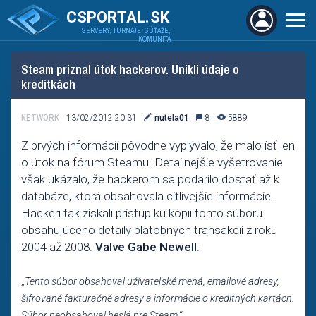
CSPORTAL.SK
SERVERY, TURNAJE, SÚŤAŽE,
KOMUNITA
Steam priznal útok hackerov. Unikli údaje o
kreditkách
NETWORK
13/02/2012 20:31
nutela01
8
5889
Z prvých informácií pôvodne vyplývalo, že malo ísť len
o útok na fórum Steamu. Detailnejšie vyšetrovanie
však ukázalo, že hackerom sa podarilo dostať až k
databáze, ktorá obsahovala citlivejšie informácie.
Hackeri tak získali prístup ku kópii tohto súboru
obsahujúceho detaily platobných transakcií z roku
2004 až 2008.
Valve Gabe Newell
:
„
Tento súbor obsahoval užívateľské mená, emailové adresy,
šifrované fakturačné adresy a informácie o kreditných kartách.
Súbor neobsahoval heslá pre Steam
.“