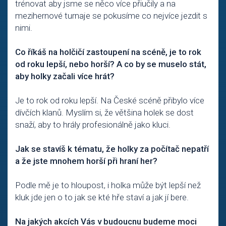
trénovat aby jsme se něco více přiučily a na
mezihernové turnaje se pokusíme co nejvíce jezdit s
nimi.
Co říkáš na holčičí zastoupení na scéně, je to rok
od roku lepší, nebo horší? A co by se muselo stát,
aby holky začali více hrát?
Je to rok od roku lepší. Na České scéně přibylo více
dívčích klanů. Myslím si, že většina holek se dost
snaží, aby to hrály profesionálně jako kluci.
Jak se stavíš k tématu, že holky za počítač nepatří
a že jste mnohem horší při hraní her?
Podle mě je to hloupost, i holka může být lepší než
kluk jde jen o to jak se kté hře staví a jak jí bere.
Na jakých akcích Vás v budoucnu budeme moci