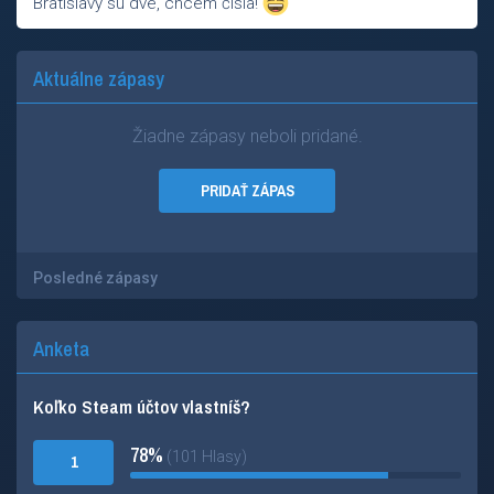
Bratislavy sú dve, chcem čísla!
Aktuálne zápasy
Žiadne zápasy neboli pridané.
PRIDAŤ ZÁPAS
Posledné zápasy
Anketa
Koľko Steam účtov vlastníš?
78%
(101 Hlasy)
1