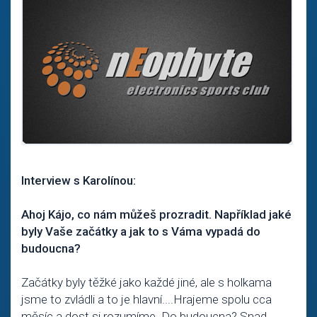
Interview s Karolínou:
Ahoj Kájo, co nám můžeš prozradit. Například jaké
byly Vaše začátky a jak to s Váma vypadá do
budoucna?
Začátky byly těžké jako každé jiné, ale s holkama
jsme to zvládli a to je hlavní....Hrajeme spolu cca
měsíc a dost si rozumíme. Do budoucna? Snad