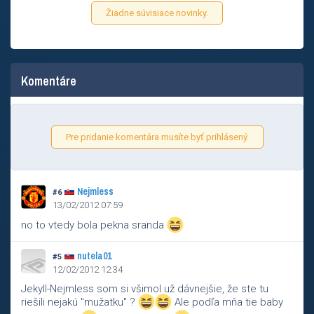
Žiadne súvisiace novinky.
Komentáre
Pre pridanie komentára musíte byť prihlásený.
Nejmless
#6
13/02/2012 07:59
no to vtedy bola pekna sranda
nutela01
#5
12/02/2012 12:34
Jekyll-Nejmless som si všimol už dávnejšie, že ste tu
riešili nejakú "mužatku" ?
Ale podľa mňa tie baby