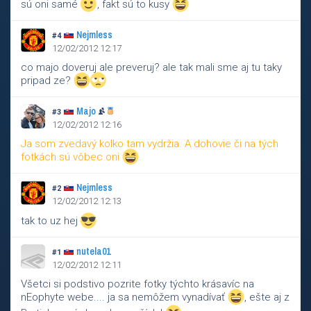
sú oni samé
, fakt sú to kusy
Nejmless
#4
12/02/2012 12:17
co majo doveruj ale preveruj? ale tak mali sme aj tu taky
pripad ze?
Majo
#3
12/02/2012 12:16
Ja som zvedavý kolko tam vydržia. A dohovie či na tých
fotkách sú vôbec oni
.
Nejmless
#2
12/02/2012 12:13
tak to uz hej
nutela01
#1
12/02/2012 12:11
Všetci si podstivo pozrite fotky týchto krásavíc na
nEophyte webe.... ja sa nemôžem vynadívať
, ešte aj z