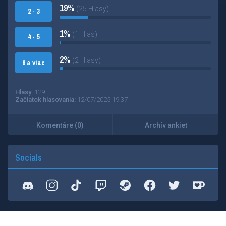
19%
(25 Hlasy)
2 - 3
1%
(1 Hlas)
4 - 5
2%
(2 Hlasy)
6 a viac
Hlasy:
129
Začiatok hlasovania:
12/07/2025 19:37
Komentáre (0)
Archív ankiet
Socials