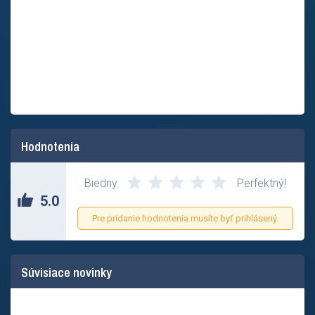
Hodnotenia
Biedny
Perfektný!
5.0
Pre pridanie hodnotenia musíte byť prihlásený.
Súvisiace novinky