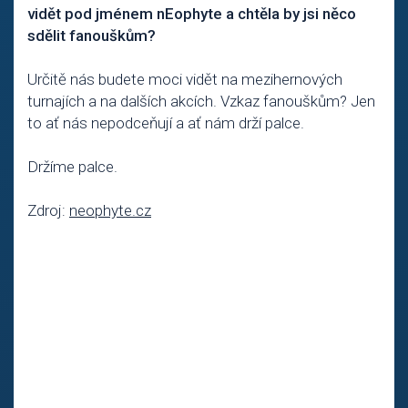
vidět pod jménem nEophyte a chtěla by jsi něco
sdělit fanouškům?
Určitě nás budete moci vidět na mezihernových
turnajích a na dalších akcích. Vzkaz fanouškům? Jen
to ať nás nepodceňují a ať nám drží palce.
Držíme palce.
Zdroj:
neophyte.cz