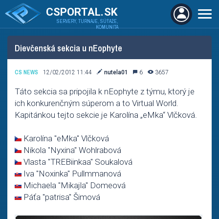
CSPORTAL.SK
SERVERY, TURNAJE, SÚŤAŽE,
KOMUNITA
Dievčenská sekcia u nEophyte
CS NEWS
12/02/2012 11:44
nutela01
6
3657
Táto sekcia sa pripojila k nEophyte z týmu, ktorý je
ich konkurenčným súperom a to Virtual World.
Kapitánkou tejto sekcie je Karolína „eMka“ Vlčková.
Karolína "eMka" Vlčková
Nikola "Nyxina" Wohlrabová
Vlasta "TREBiinkaa" Soukalová
Iva "Noxinka" Pullmmanová
Michaela "Mikajla" Domeová
Páťa "patrisa" Šimová