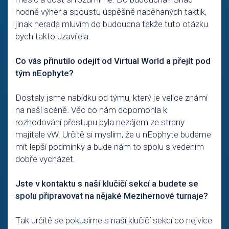
hodně výher a spoustu úspěšně naběhaných taktik,
jinak nerada mluvím do budoucna takže tuto otázku
bych takto uzavřela.
Co vás přinutilo odejít od Virtual World a přejít pod
tým nEophyte?
Dostaly jsme nabídku od týmu, který je velice známí
na naší scéně. Věc co nám dopomohla k
rozhodování přestupu byla nezájem ze strany
majitele vW. Určitě si myslím, že u nEophyte budeme
mít lepší podmínky a bude nám to spolu s vedením
dobře vycházet.
Jste v kontaktu s naší klučičí sekcí a budete se
spolu připravovat na nějaké Mezihernové turnaje?
Tak určitě se pokusíme s naší klučičí sekcí co nejvíce