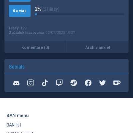
2%
(2 Hlasy)
6 a viac
Hlasy:
129
Začiatok hlasovania:
12/07/2025 19:37
Komentáre (0)
Archív ankiet
Socials
BAN menu
BAN list