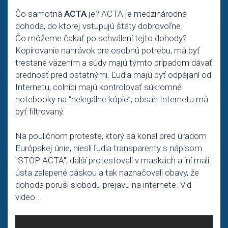
Čo samotná
ACTA
je? ACTA je medzinárodná
dohoda, do ktorej vstupujú štáty dobrovoľne.
Čo môžeme čakať po schválení tejto dohody?
Kopírovanie nahrávok pre osobnú potrebu, má byť
trestané väzením a súdy majú týmto prípadom dávať
prednosť pred ostatnými. Ľudia majú byť odpájaní od
Internetu, colníci majú kontrolovať súkromné
notebooky na “nelegálne kópie”, obsah Internetu má
byť filtrovaný.
Na pouličnom proteste, ktorý sa konal pred úradom
Európskej únie, niesli ľudia transparenty s nápisom
"STOP ACTA", další protestovali v maskách a iní mali
ústa zalepené páskou a tak naznačovali obavy, že
dohoda poruší slobodu prejavu na internete. Vid
video...