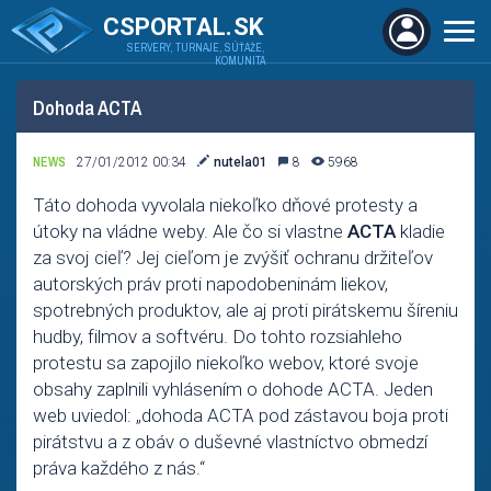
CSPORTAL.SK
SERVERY, TURNAJE, SÚŤAŽE,
KOMUNITA
Dohoda ACTA
NEWS
27/01/2012 00:34
nutela01
8
5968
Táto dohoda vyvolala niekoľko dňové protesty a
útoky na vládne weby. Ale čo si vlastne
ACTA
kladie
za svoj cieľ? Jej cieľom je zvýšiť ochranu držiteľov
autorských práv proti napodobeninám liekov,
spotrebných produktov, ale aj proti pirátskemu šíreniu
hudby, filmov a softvéru. Do tohto rozsiahleho
protestu sa zapojilo niekoľko webov, ktoré svoje
obsahy zaplnili vyhlásením o dohode ACTA. Jeden
web uviedol: „dohoda ACTA pod zástavou boja proti
pirátstvu a z obáv o duševné vlastníctvo obmedzí
práva každého z nás.“