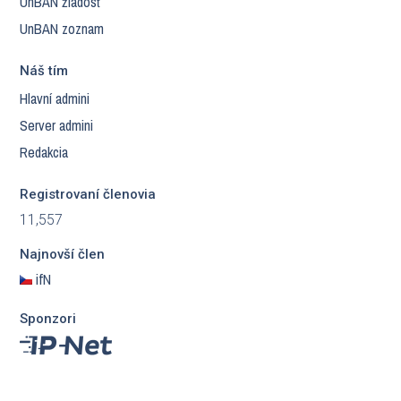
UnBAN žiadosť
UnBAN zoznam
Náš tím
Hlavní admini
Server admini
Redakcia
Registrovaní členovia
11,557
Najnovší člen
ifN
Sponzori