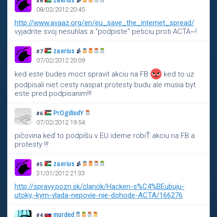
zaerius
#8
08/02/2012 20:45
http://www.avaaz.org/en/eu_save_the_internet_spread/
vyjadrite svoj nesuhlas a "podpiste" peticiu proti ACTA~!
zaerius
#7
07/02/2012 20:09
ked este budes moct spravit akciu na FB
ked to uz
podpisali niet cesty naspat protesty budu ale musia byt
este pred podpisanim!!!
PrOgdIodY
#6
07/02/2012 19:54
pičovina keď to podpíšu v EU ideme robiŤ akciu na FB a
protesty !!!
zaerius
#5
31/01/2012 21:33
http://spravy.pozri.sk/clanok/Hackeri-s%C4%BEubuju-
utoky,-kym-vlada-nepovie-nie-dohode-ACTA/166276
murded
#4