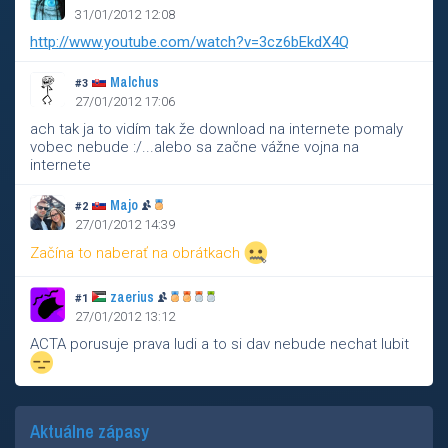
31/01/2012 12:08
http://www.youtube.com/watch?v=3cz6bEkdX4Q
Malchus
#3
27/01/2012 17:06
ach tak ja to vidím tak že download na internete pomaly
vobec nebude :/...alebo sa začne vážne vojna na
internete
Majo
#2
27/01/2012 14:39
Začína to naberať na obrátkach
zaerius
#1
27/01/2012 13:12
ACTA porusuje prava ludi a to si dav nebude nechat lubit
Aktuálne zápasy