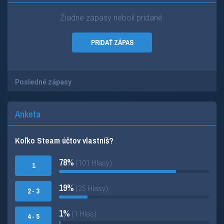
Žiadne zápasy neboli pridané.
PRIDAŤ ZÁPAS
Posledné zápasy
Anketa
Koľko Steam účtov vlastníš?
78%
(101 Hlasy)
1
19%
(25 Hlasy)
2 - 3
1%
(1 Hlas)
4 - 5