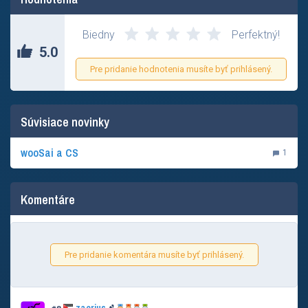
Biedny
Perfektný!
5.0
Pre pridanie hodnotenia musíte byť prihlásený.
Súvisiace novinky
wooSai a CS
1
Komentáre
Pre pridanie komentára musíte byť prihlásený.