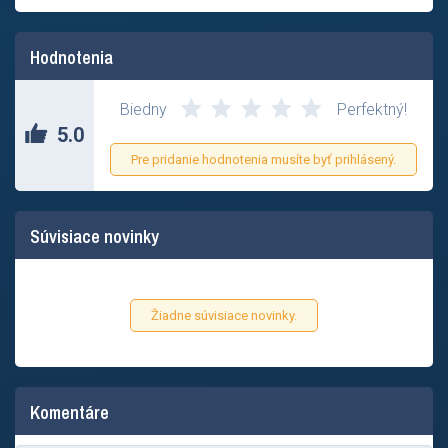
Hodnotenia
Biedny
Perfektný!
5.0
Pre pridanie hodnotenia musíte byť prihlásený.
Súvisiace novinky
Žiadne súvisiace novinky.
Komentáre