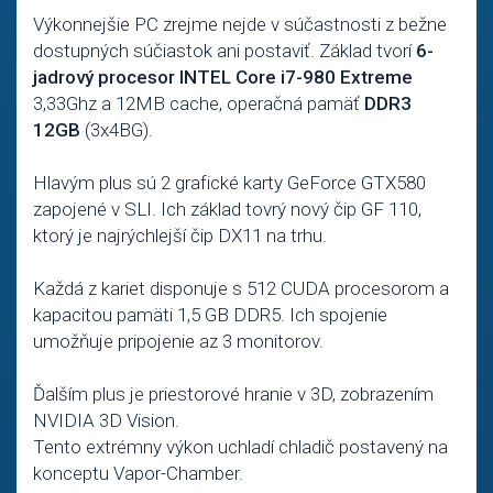
Výkonnejšie PC zrejme nejde v súčastnosti z bežne
dostupných súčiastok ani postaviť. Základ tvorí
6-
jadrový procesor INTEL Core i7-980 Extreme
3,33Ghz a 12MB cache, operačná pamäť
DDR3
12GB
(3x4BG).
Hlavým plus sú 2 grafické karty GeForce GTX580
zapojené v SLI. Ich základ tovrý nový čip GF 110,
ktorý je najrýchlejší čip DX11 na trhu.
Každá z kariet disponuje s 512 CUDA procesorom a
kapacitou pamäti 1,5 GB DDR5. Ich spojenie
umožňuje pripojenie az 3 monitorov.
Ďalším plus je priestorové hranie v 3D, zobrazením
NVIDIA 3D Vision.
Tento extrémny výkon uchladí chladič postavený na
konceptu Vapor-Chamber.