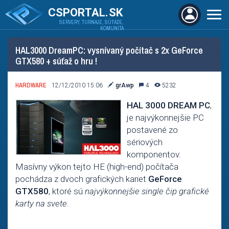
CSPORTAL.SK
SERVERY, TURNAJE, SÚŤAŽE,
KOMUNITA
HAL3000 DreamPC: vysnívaný počítač s 2x GeForce
GTX580 + súťaž o hru !
HARDWARE
12/12/2010 15:06
grAwp
4
5232
HAL 3000 DREAM PC
,
je najvýkonnejšie PC
postavené zo
sériových
komponentov.
Masívny výkon tejto HE (high-end) počítača
pochádza z dvoch grafických kariet
GeForce
GTX580
, ktoré sú
najvýkonnejšie single čip grafické
karty na svete.