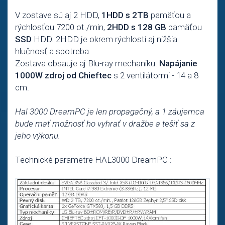
V zostave sú aj 2 HDD,
1HDD s 2TB
pamäťou a
rýchlosťou 7200 ot./min,
2HDD s 128 GB
pamäťou
SSD
HDD. 2HDD je okrem rýchlosti aj nižšia
hlučnosť a spotreba.
Zostava obsauje aj Blu-ray mechaniku.
Napájanie
1000W zdroj od Chieftec
s 2 ventilátormi - 14 a 8
cm.
Hal 3000 DreamPC je len propagačný, a 1 záujemca
bude mať možnosť ho vyhrať v dražbe a tešiť sa z
jeho výkonu.
Technické parametre HAL3000 DreamPC :