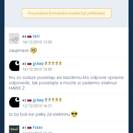
Pre pridanie komentára musíte byť prihlásený.
Vati
#4
16/12/2010 12:03
zaujimave
grAwp
#3
13/12/2010 15:53
hru zo sutaze posielaju asi kazdemu kto odpovie spravne
odpovede, tak posielajte a mozte si zadarmo stiahnut
HAWX 2
grAwp
#2
12/12/2010 16:21
to by boli ine palky za elektrinu
Fuxxo
#1