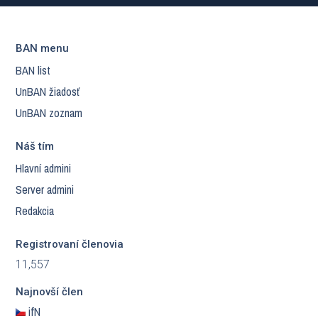
BAN menu
BAN list
UnBAN žiadosť
UnBAN zoznam
Náš tím
Hlavní admini
Server admini
Redakcia
Registrovaní členovia
11,557
Najnovší člen
ifN