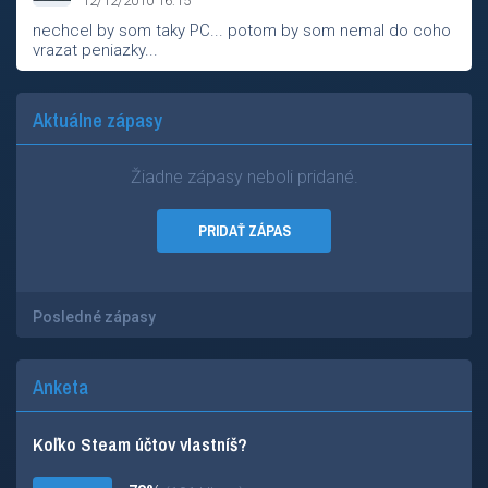
12/12/2010 16:15
nechcel by som taky PC... potom by som nemal do coho
vrazat peniazky...
Aktuálne zápasy
Žiadne zápasy neboli pridané.
PRIDAŤ ZÁPAS
Posledné zápasy
Anketa
Koľko Steam účtov vlastníš?