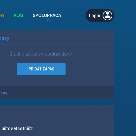
RY
PLAY
SPOLUPRÁCA
Login
pasy
Žiadne zápasy neboli pridané.
PRIDAŤ ZÁPAS
pasy
účtov vlastníš?