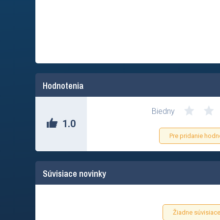
Hodnotenia
Biedny
1.0
Pre pridanie hodn
Súvisiace novinky
Žiadne súvisiace