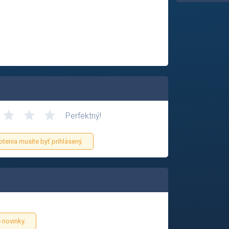
Perfektný!
otenia musíte byť prihlásený.
 novinky.