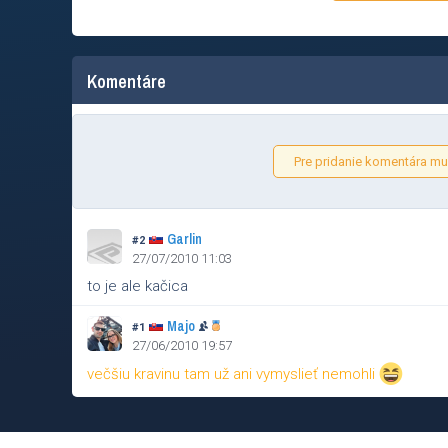
Komentáre
Pre pridanie komentára mus
Garlin
#2
27/07/2010 11:03
to je ale kačica
Majo
#1
27/06/2010 19:57
večšiu kravinu tam už ani vymyslieť nemohli