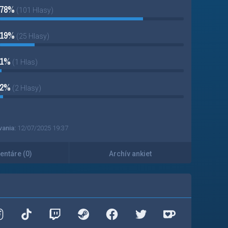
78%
(101 Hlasy)
19%
(25 Hlasy)
1%
(1 Hlas)
2%
(2 Hlasy)
vania:
12/07/2025 19:37
ntáre (0)
Archív ankiet