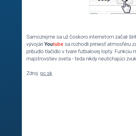
Samozrejme sa už čoskoro internetom začali šíriť
vývojári
You
tube
sa rozhodli priniesť atmosféru z
pribudlo tlačidlo v tvare futbalovej lopty. Funkciu
majstrovstiev sveta - teda nikdy neutíchajúci zvuk
Zdroj:
pc.sk