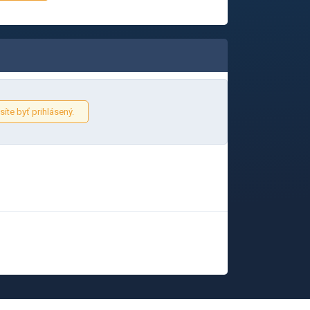
íte byť prihlásený.