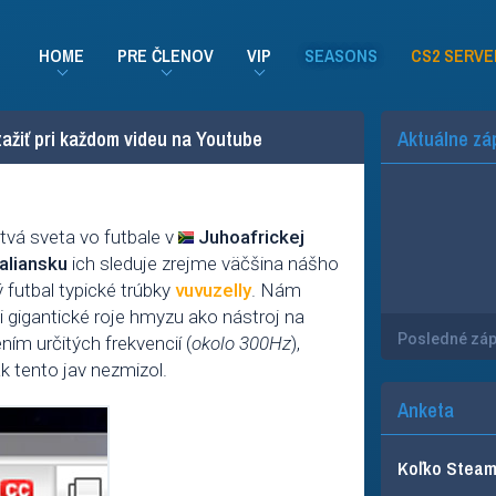
HOME
PRE ČLENOV
VIP
SEASONS
CS2 SERVE
zažiť pri každom videu na Youtube
Aktuálne zá
tvá sveta vo futbale v
Juhoafrickej
aliansku
ich sleduje zrejme väčšina nášho
 futbal typické trúbky
vuvuzelly
. Nám
 gigantické roje hmyzu ako nástroj na
Posledné zá
ím určitých frekvencií (
okolo 300Hz
),
k tento jav nezmizol.
Anketa
Koľko Steam 