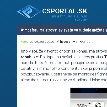
CSPORTAL.SK
SERVERY, TURNAJE, SÚŤAŽE,
KOMUNITA
Atmosféru majstrovstiev sveta vo futbale môžete 
NEWS
27/06/2010 00:09
houses
2
2190
Isto viete, že v týchto dňoch sa konajú majstrovs
republike.
Po úspechu našich chlapcov proti
T
národa. Pri každom stretnutí počujeme pre africký
ostatným mimo tohto kontinentu skôr pripomínali
povzbudzovanie. Odstránenie sa mohlo riešiť tlmen
alebo iba stlmením zvukov zo štadióna. Úplne vša