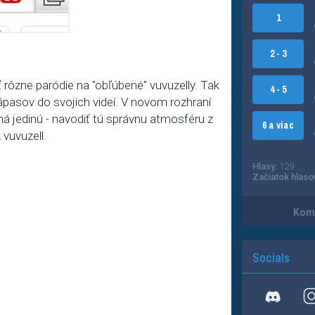
1
2 - 3
 rôzne paródie na "obľúbené" vuvuzelly. Tak
4 - 5
ápasov do svojich videí. V novom rozhraní
 má jedinú - navodiť tú správnu atmosféru z
6 a viac
 vuvuzell.
Hlasy:
129
Začiatok hlaso
Kome
Socials