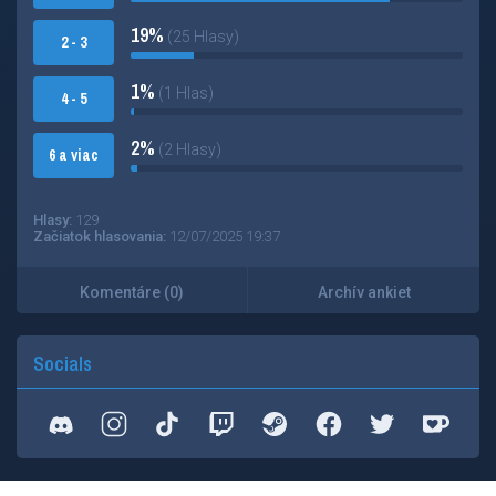
19%
(25 Hlasy)
2 - 3
1%
(1 Hlas)
4 - 5
2%
(2 Hlasy)
6 a viac
Hlasy:
129
Začiatok hlasovania:
12/07/2025 19:37
Komentáre (0)
Archív ankiet
Socials