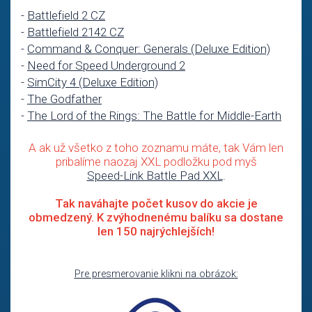
-
Battlefield 2 CZ
-
Battlefield 2142 CZ
-
Command & Conquer: Generals (Deluxe Edition)
-
Need for Speed Underground 2
-
SimCity 4 (Deluxe Edition)
-
The Godfather
-
The Lord of the Rings: The Battle for Middle-Earth
A ak už všetko z toho zoznamu máte, tak Vám len
pribalíme naozaj XXL podložku pod myš
Speed-Link Battle Pad XXL
.
Tak naváhajte počet kusov do akcie je
obmedzený. K zvýhodnenému balíku sa dostane
len 150 najrýchlejších!
Pre presmerovanie klikni na obrázok: