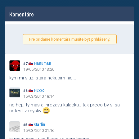
Komentáre
Pre pridanie komentára musíte byť prihlásený.
Hanuman
#7
19/05/2010 13:20
kym mi sluzi stara nekupim nic...
Fuxxo
#6
15/03/2010 18:14
no hej.. ty mas aj hrdzavu kalacku.. tak preco by si sa
netesil z mysky
Garlin
#5
15/03/2010 01:16