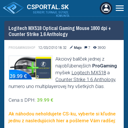
CSPORTAL.SK
SERVERY, TURNAJE, SÚŤAŽE,
KOMUNITA
Logitech MX518 Optical Gaming Mouse 1800 dpi +
Counter Strike 1.6 Anthology
PROGAMINGSHOP
12/03/2010 18:32
Majo
7
3900
Akciový balíček jednej z
najobľúbenejších
ProGaming
myšiek
Logitech MX518
a
Counter Strike 1.6 Anthology
,
numero uno multiplayerovej hry všetkých čias.
Cena s DPH:
39.99 €
Ak náhodou neholdujete CS-ku, vyberte si kľudne
jednu z nasledujúcich hier a pošleme Vám radšej: