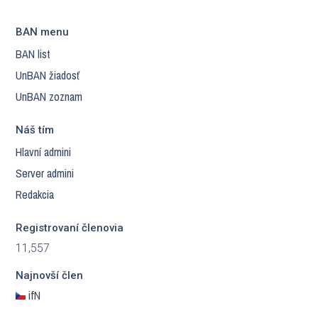
BAN menu
BAN list
UnBAN žiadosť
UnBAN zoznam
Náš tím
Hlavní admini
Server admini
Redakcia
Registrovaní členovia
11,557
Najnovší člen
ifN