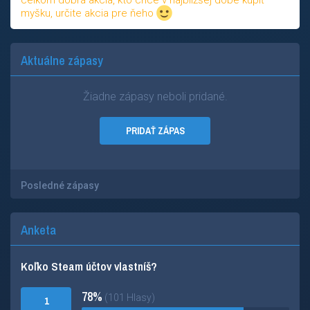
celkom dobrá akcia, kto chce v najbližšej dobe kúpiť
myšku, určite akcia pre ňeho
Aktuálne zápasy
Žiadne zápasy neboli pridané.
PRIDAŤ ZÁPAS
Posledné zápasy
Anketa
Koľko Steam účtov vlastníš?
78%
(101 Hlasy)
1