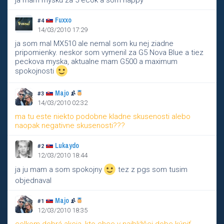
ja mam mysku za 5 ecok a som happy
Fuxxo
#4
14/03/2010 17:29
ja som mal MX510 ale nemal som ku nej ziadne
pripomienky. neskor som vymenil za G5 Nova Blue a tiez
peckova myska, aktualne mam G500 a maximum
spokojnosti
Majo
#3
14/03/2010 02:32
ma tu este niekto podobne kladne skusenosti alebo
naopak negativne skusenosti???
Lukaydo
#2
12/03/2010 18:44
ja ju mam a som spokojny
tez z pgs som tusim
objednaval
Majo
#1
12/03/2010 18:35