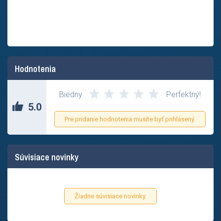
Hodnotenia
Biedny
Perfektný!
5.0
Pre pridanie hodnotenia musíte byť prihlásený.
Súvisiace novinky
Žiadne súvisiace novinky.