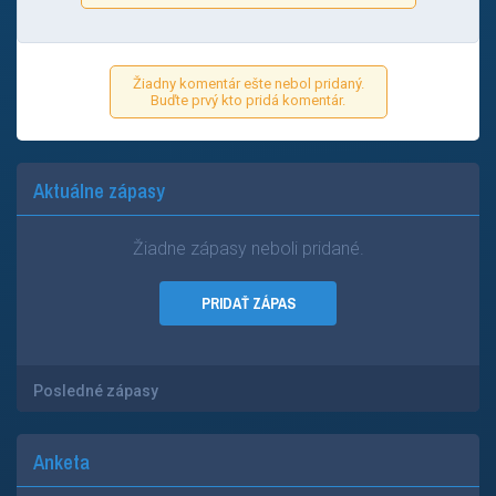
Žiadny komentár ešte nebol pridaný.
Buďte prvý kto pridá komentár.
Aktuálne zápasy
Žiadne zápasy neboli pridané.
PRIDAŤ ZÁPAS
Posledné zápasy
Anketa