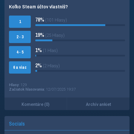
Koľko Steam účtov vlastníš?
78%
(101 Hlasy)
1
19%
(25 Hlasy)
2 - 3
1%
(1 Hlas)
4 - 5
2%
(2 Hlasy)
6 a viac
Hlasy:
129
Začiatok hlasovania:
12/07/2025 19:37
Komentáre (0)
Archív ankiet
Socials