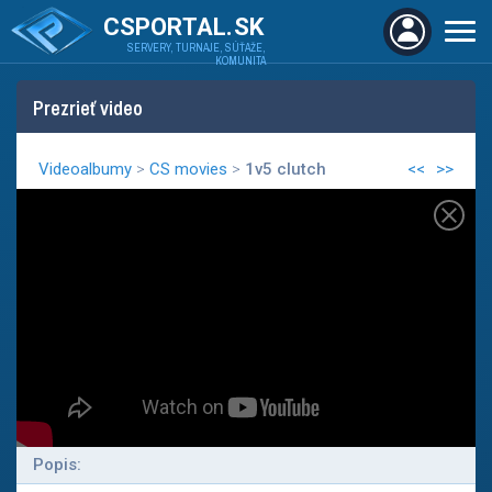
CSPORTAL.SK
SERVERY, TURNAJE, SÚŤAŽE,
KOMUNITA
Prezrieť video
Videoalbumy
>
CS movies
>
1v5 clutch
<<
>>
Popis: