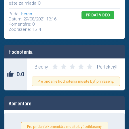
ešte za mlada :D
Pridal:
berco
PRIDAŤ VIDEO
Dátum: 29/08/2021 13:16
Komentáre: 0
Zobrazené: 1514
Hodnotenia
Zatial nikto neohodnotil tento príspevok.
Biedny
Perfektný!
0.0
Pre pridanie hodnotenia musíte byť prihlásený.
Komentáre
Pre pridanie komentára musíte byť prihlásený.