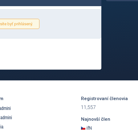
íte byť prihlásený.
ím
Registrovaní členovia
11,557
admini
 admini
Najnovší člen
ia
ifN