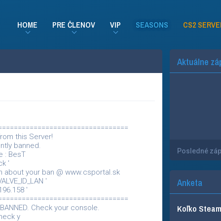
HOME
PRE ČLENOV
VIP
SEASONS
CS2 SERVE
Aktuálne zá
==================================
rom this Server!
ntly banned.
Posledné zá
 : BesT
k '
n about your ban @ www.csportal.sk
VALVE_ID_LAN '
Anketa
196.158 '
==================================
Koľko Steam 
 BANNED. Check your console.
heck y