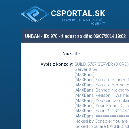
CSPORTAL.SK
SERVERY, TURNAJE, SÚŤAŽE,
KOMUNITA
UNBAN - ID: 970 - žiadosť zo dňa: 06/07/2014 19:02
Nick:
thE_L
Výpis z konzoly:
BUILD 5787 SERVER (0 CRC)
Server # 59
[AMXBans] =============
[AMXBans] You are banned f
[AMXBans] You are permane
[AMXBans] Banned Nickname
[AMXBans] Reason : ' Wallhac
[AMXBans] You can complai
[AMXBans] Your SteamID : ' 
[AMXBans] Your IP : ' 87.244.
[AMXBans] =============
Kicked by Console: You are
Kicked : You are BANNED. C