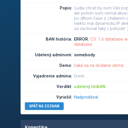
Popis:
Ľudia chcel by som Vás pop
ale potom som nemal akosi n
po dlhom čase s chalanmi ch
niekto mal dynamickú IP aleb
sa zachoval taký v pohode :
BAN história:
ERROR:
CS: 1.6 database w
database.
Udelený adminom:
somebody
Demo:
čaká sa na dodanie dema...
Vyjadrenie admina:
Done
Verdikt:
udelený UnBAN
Vyriešil:
Nadprioblizal
SPÄŤ NA ZOZNAM
Komentáre