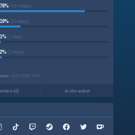
78%
(101 Hlasy)
19%
(25 Hlasy)
1%
(1 Hlas)
2%
(2 Hlasy)
vania:
12/07/2025 19:37
ntáre (0)
Archív ankiet