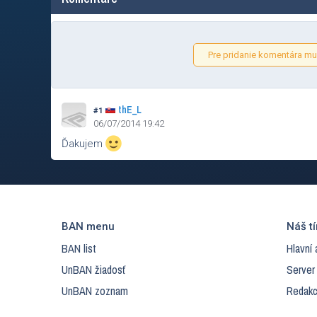
Pre pridanie komentára mus
thE_L
#1
06/07/2014 19:42
Ďakujem
BAN menu
Náš t
BAN list
Hlavní 
UnBAN žiadosť
Server
UnBAN zoznam
Redakc