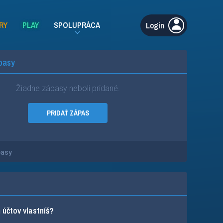
RY
PLAY
SPOLUPRÁCA
Login
pasy
Žiadne zápasy neboli pridané.
PRIDAŤ ZÁPAS
pasy
účtov vlastníš?