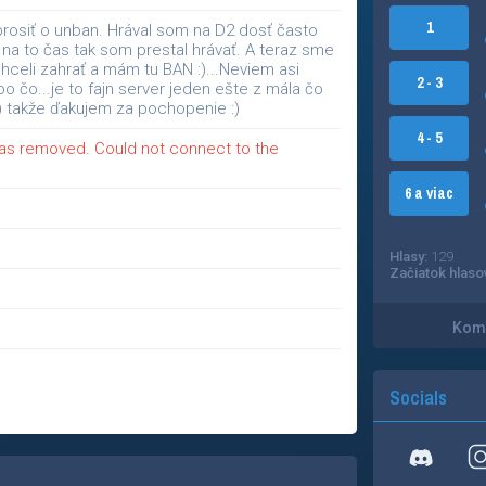
1
rosiť o unban. Hrával som na D2 dosť často
a to čas tak som prestal hrávať. A teraz sme
celi zahrať a mám tu BAN :)...Neviem asi
2 - 3
o čo...je to fajn server jeden ešte z mála čo
) takže ďakujem za pochopenie :)
4 - 5
as removed. Could not connect to the
6 a viac
Hlasy:
129
Začiatok hlaso
Kome
Socials