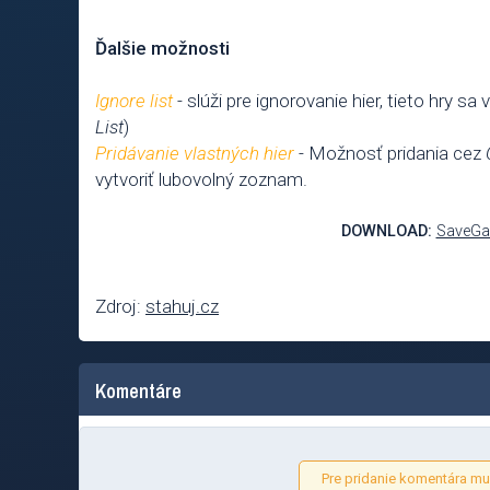
Ďalšie možnosti
Ignore list
- slúži pre ignorovanie hier, tieto hry 
List
)
Pridávanie vlastných hier
- Možnosť pridania cez
vytvoriť lubovolný zoznam.
DOWNLOAD:
SaveGa
Zdroj:
stahuj.cz
Komentáre
Pre pridanie komentára mus