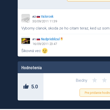
Valorcek
#2
30/09/2011 11:39
Vyborny clanok, skoda ze ho citam teraz, ked uz som
Nadprioblizal
#1
16/09/2011 23:47
Šikovná vec
Hodnotenia
Biedny
5.0
Pre pridanie hodn