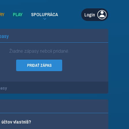
RY
PLAY
SPOLUPRÁCA
Login
pasy
Žiadne zápasy neboli pridané.
PRIDAŤ ZÁPAS
pasy
účtov vlastníš?