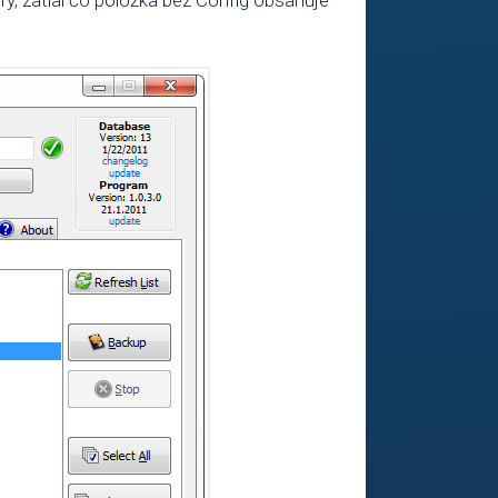
ry, zatial čo položka bez Config obsahuje