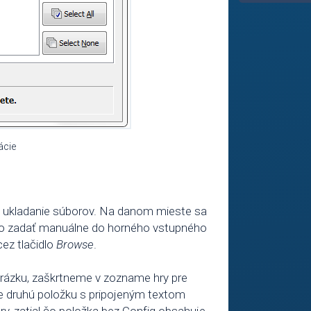
ácie
e ukladanie súborov. Na danom mieste sa
no zadať manuálne do horného vstupného
ez tlačidlo
Browse
.
obrázku, zaškrtneme v zozname hry pre
e druhú položku s pripojeným textom