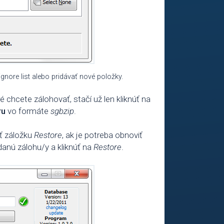
gnore list alebo pridávať nové položky.
 chcete zálohovať, stačí už len kliknúť na
ru
vo formáte
sgbzip
.
ť záložku
Restore
, ak je potreba obnoviť
ť danú zálohu/y a kliknúť na
Restore
.