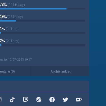
78%
(101 Hlasy)
19%
(25 Hlasy)
1%
(1 Hlas)
2%
(2 Hlasy)
vania:
12/07/2025 19:37
ntáre (0)
Archív ankiet