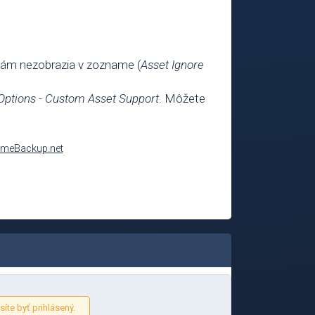
sa vám nezobrazia v zozname (
Asset Ignore
Options
-
Custom Asset Support
. Môžete
meBackup.net
íte byť prihlásený.