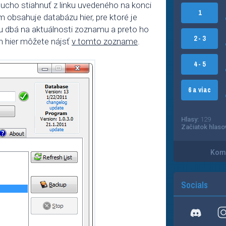
oducho stiahnuť z linku uvedeného na konci
1
am obsahuje databázu hier, pre ktoré je
u dbá na aktuálnosti zoznamu a preto ho
2 - 3
 hier môžete nájsť
v tomto zozname
.
4 - 5
6 a viac
Hlasy:
129
Začiatok hlaso
Kome
Socials