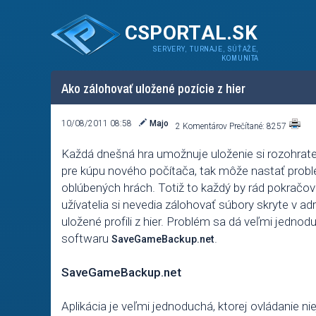
CSPORTAL.SK
SERVERY, TURNAJE, SÚŤAŽE,
KOMUNITA
Ako zálohovať uložené pozície z hier
10/08/2011 08:58
Majo
2 Komentárov Prečítané: 8257
Každá dnešná hra umožnuje uloženie si rozohratej
pre kúpu nového počítača, tak môže nastať probl
oblúbených hrách. Totiž to každý by rád pokračo
užívatelia si nevedia zálohovať súbory skryte v a
uložené profili z hier. Problém sa dá veľmi jedno
softwaru
.
SaveGameBackup.net
SaveGameBackup.net
Aplikácia je veľmi jednoduchá, ktorej ovládanie nie