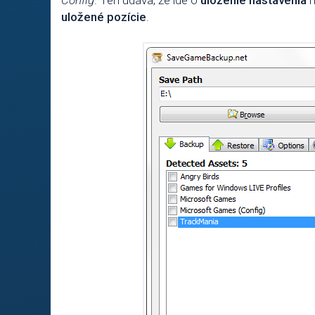
Config
. Ten udáva, že ide o
uloženie nastavenia
h
uložené pozície
.