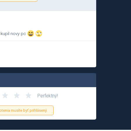
 kupil novy pc
Perfektný!
otenia musíte byť prihlásený.