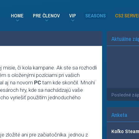
HOME
PRE ČLENOV
VIP
SEASONS
CS2 SERVE
Aktuálne zá
 misie, či kola kampane. Ak ste sa rozhodli
ém s oloženými pozíciami pri vašich
val aj na novom
PC
tam kde skončil. Mnohí
dresároch hry, kde sa nachádzajú vaše
Posledné zá
ducho vyriešiť použitím jednoduchého
Anketa
Koľko Steam 
je zložité ani pre začiatočníka. jednou z