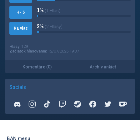
1%
(1 Hlas)
4 - 5
2%
(2 Hlasy)
6 a viac
Hlasy:
129
Začiatok hlasovania:
12/07/2025 19:37
Komentáre (0)
Archív ankiet
Socials
BAN menu