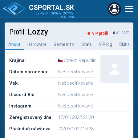
CSPORTAL.SK
SERVERY, TURNAJE, SÚŤAŽE,
KOMUNITA
Profil:
Lozzy
VIP profil
ID: 9937
About
Hardware
Game info
Stats
VIP log
Skins
Krajina:
Czech Republic
Dátum narodenia:
Nešpecifikované
Vek:
Nešpecifikované
Discord #id:
Nešpecifikované
Instagram:
Nešpecifikované
Zaregistrovaný dňa:
17/04/2022 21:30
Posledná návšteva:
22/06/2022 23:33