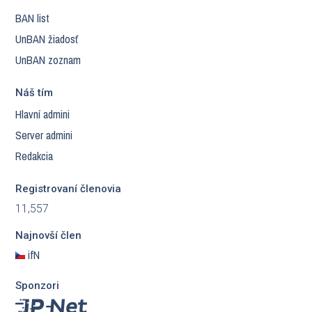
BAN list
UnBAN žiadosť
UnBAN zoznam
Náš tím
Hlavní admini
Server admini
Redakcia
Registrovaní členovia
11,557
Najnovší člen
ifN
Sponzori