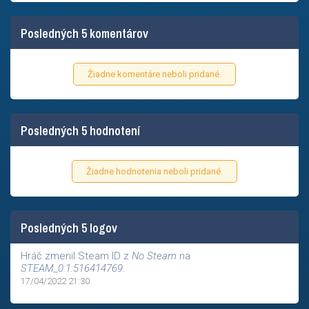
Posledných 5 komentárov
Žiadne komentáre neboli pridané.
Posledných 5 hodnotení
Žiadne hodnotenia neboli pridané.
Posledných 5 logov
Hráč zmenil Steam ID z
No Steam
na
STEAM_0:1:516414769
.
17/04/2022 21:30