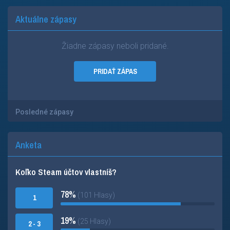
Aktuálne zápasy
Žiadne zápasy neboli pridané.
PRIDAŤ ZÁPAS
Posledné zápasy
Anketa
Koľko Steam účtov vlastníš?
78%
(101 Hlasy)
1
19%
(25 Hlasy)
2 - 3