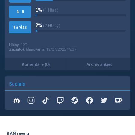
1%
(1 Hlas)
4 - 5
2%
(2 Hlasy)
6 a viac
Hlasy:
129
Začiatok hlasovania:
12/07/2025 19:37
Komentáre (0)
Archív ankiet
Socials
BAN menu