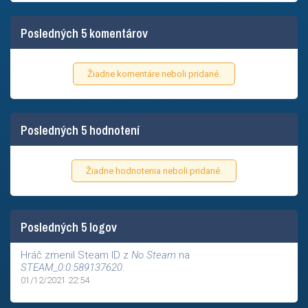
Posledných 5 komentárov
Žiadne komentáre neboli pridané.
Posledných 5 hodnotení
Žiadne hodnotenia neboli pridané.
Posledných 5 logov
Hráč zmenil Steam ID z
No Steam
na
STEAM_0:0:589137620
.
01/12/2021 22:54