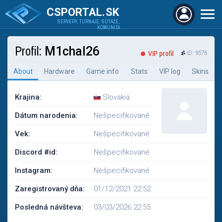
CSPORTAL.SK
SERVERY, TURNAJE, SÚŤAŽE,
KOMUNITA
Profil:
M1chal26
VIP profil
ID: 9576
About
Hardware
Game info
Stats
VIP log
Skins
Krajina:
Slovakia
Dátum narodenia:
Nešpecifikované
Vek:
Nešpecifikované
Discord #id:
Nešpecifikované
Instagram:
Nešpecifikované
Zaregistrovaný dňa:
01/12/2021 22:52
Posledná návšteva:
03/03/2026 22:55