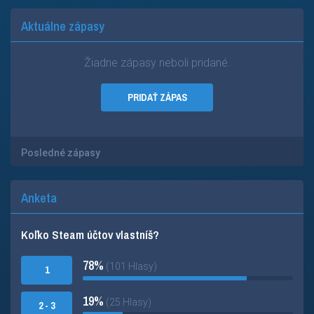
Aktuálne zápasy
Žiadne zápasy neboli pridané.
PRIDAŤ ZÁPAS
Posledné zápasy
Anketa
Koľko Steam účtov vlastníš?
78%
(101 Hlasy)
1
19%
(25 Hlasy)
2 - 3