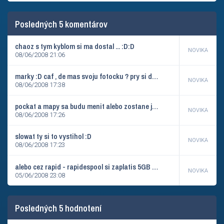
Posledných 5 komentárov
chaoz s tym kyblom si ma dostal ... :D:D
NOVIKA
08/06/2008 21:06
marky :D caf , de mas svoju fotocku ? pry si dostal pry zasluhach na sibiri to si este pametam :D
NOVIKA
08/06/2008 17:38
pockat a mapy sa budu menit alebo zostane jedna a tu budeme hrat cele dva dni :D skoda ze len 30 slotou :( ale nevim ci vsetky mapy su na 30 ludi ako aim a fy to uz vobec ne :)
NOVIKA
08/06/2008 17:26
slowat ty si to vystihol :D
NOVIKA
08/06/2008 17:23
alebo cez rapid - rapidespool si zaplatis 5GB 30 SK a tahas plnou rychlostou ... ale toto stahovat urcite nebudem potom nemozem spat sak ked poznate horor panenka chuchky tak u toho som bol posraty :D a ked som pozeral resident evil plakal som :D aked som hral doom skoro som uz odpadol ... horory su pixoviny ... najhorsie su lakacky ... brrr ked som v tom traileru videl ako ma ta zena v gatiach ... to zas nebudem 2 tyzdne spat v klude zas sa budem muset pozerat di dvery ci nekto nejde :D
NOVIKA
05/06/2008 23:08
Posledných 5 hodnotení