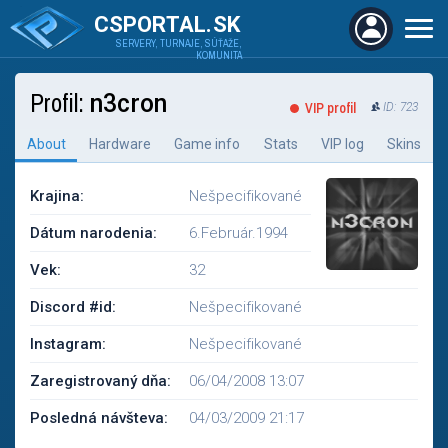
CSPORTAL.SK
SERVERY, TURNAJE, SÚŤAŽE,
KOMUNITA
Profil:
n3cron
VIP profil
ID: 723
About
Hardware
Game info
Stats
VIP log
Skins
Krajina:
Nešpecifikované
Dátum narodenia:
6.Február.1994
Vek:
32
Discord #id:
Nešpecifikované
Instagram:
Nešpecifikované
Zaregistrovaný dňa:
06/04/2008 13:07
Posledná návšteva:
04/03/2009 21:17