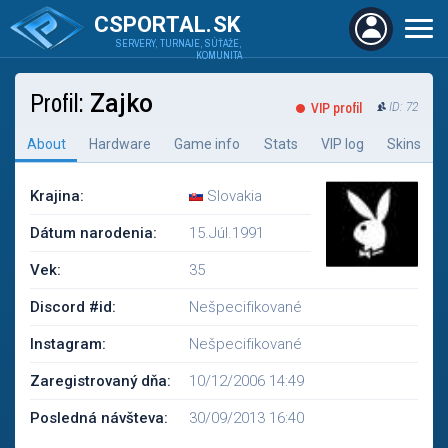
CSPORTAL.SK
SERVERY, TURNAJE, SÚŤAŽE,
KOMUNITA
Profil:
Zajko
VIP profil
ID: 72
About
Hardware
Game info
Stats
VIP log
Skins
Krajina:
Slovakia
Dátum narodenia:
15.Júl.1991
Vek:
35
Discord #id:
Nešpecifikované
Instagram:
Nešpecifikované
Zaregistrovaný dňa:
10/12/2006 14:49
Posledná návšteva:
30/09/2013 16:40