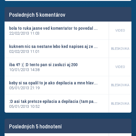
Posledných 5 komentárov
bola to ruka jasne ved komentator to povedal no gol platil aj tak couz skoda ze barca hrala zaspato
VIDEO
22/02/2013 11:03
kuknem nic sa nestane lebo ked napises aj ze si drogoval nikto ti nic nedokaze a co ak si obl v holandsku napr. a tma je to dovolene hovno ti mozu
BLESKOVKA
02/02/2013 11:01
iba 4? :( :D tento pan si zasluzi aj 200
VIDEO
10/01/2013 14:38
keby si sa opalil to je ako depilacia a mne hlavne vadi ze po holeni ti hned vidno cierne bodky je to take divne
BLESKOVKA
05/01/2013 21:19
:D asi tak pretoze epilacia a depilacia (tam patri aj holenie) je ROZDIEL :P
BLESKOVKA
05/01/2013 10:52
Posledných 5 hodnotení