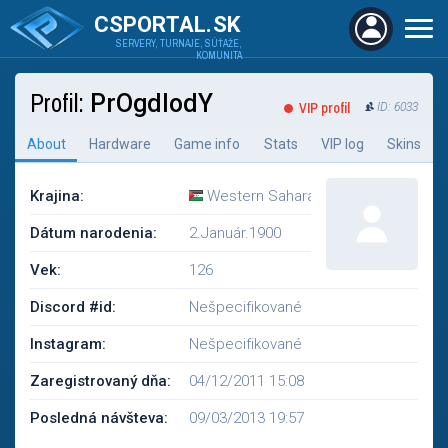
CSPORTAL.SK
SERVERY, TURNAJE, SÚŤAŽE,
KOMUNITA
Profil:
PrOgdIodY
VIP profil
ID: 6033
About
Hardware
Game info
Stats
VIP log
Skins
Krajina:
Western Sahara
Dátum narodenia:
2.Január.1900
Vek:
126
Discord #id:
Nešpecifikované
Instagram:
Nešpecifikované
Zaregistrovaný dňa:
04/12/2011 15:08
Posledná návšteva:
09/03/2013 19:57