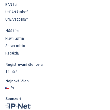
BAN list
UnBAN žiadosť
UnBAN zoznam
Náš tím
Hlavní admini
Server admini
Redakcia
Registrovaní členovia
11,557
Najnovší člen
ifN
Sponzori