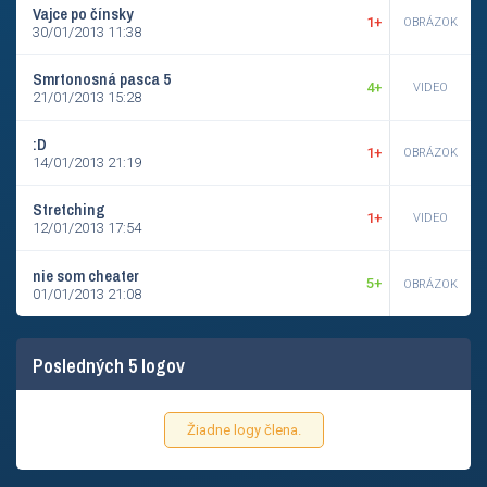
Vajce po čínsky
1+
OBRÁZOK
30/01/2013 11:38
Smrtonosná pasca 5
4+
VIDEO
21/01/2013 15:28
:D
1+
OBRÁZOK
14/01/2013 21:19
Stretching
1+
VIDEO
12/01/2013 17:54
nie som cheater
5+
OBRÁZOK
01/01/2013 21:08
Posledných 5 logov
Žiadne logy člena.