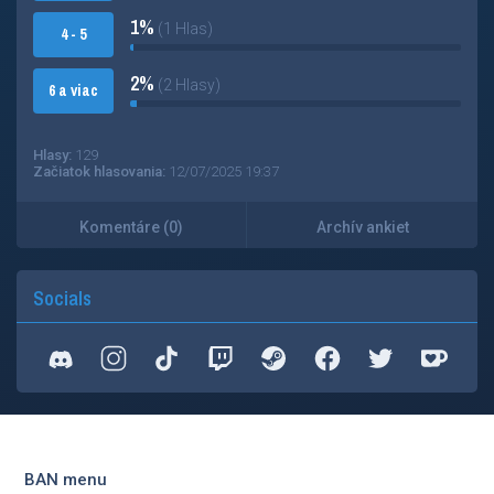
1%
(1 Hlas)
4 - 5
2%
(2 Hlasy)
6 a viac
Hlasy:
129
Začiatok hlasovania:
12/07/2025 19:37
Komentáre (0)
Archív ankiet
Socials
BAN menu