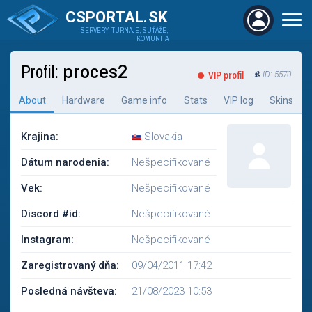
CSPORTAL.SK
SERVERY, TURNAJE, SÚŤAŽE,
KOMUNITA
Profil:
proces2
VIP profil
ID: 5570
About
Hardware
Game info
Stats
VIP log
Skins
Krajina:
Slovakia
Dátum narodenia:
Nešpecifikované
Vek:
Nešpecifikované
Discord #id:
Nešpecifikované
Instagram:
Nešpecifikované
Zaregistrovaný dňa:
09/04/2011 17:42
Posledná návšteva:
21/08/2023 10:53