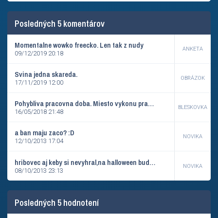
Posledných 5 komentárov
Momentalne wowko freecko. Len tak z nudy
ANKETA
09/12/2019 20:18
Svina jedna skareda.
OBRÁZOK
17/11/2019 12:00
Pohybliva pracovna doba. Miesto vykonu prace,a prostredie. Dolezite by malo byt aj to,aka velka fluktuacia tam je. A teda uz ked menis pracu,tak ci si aj financne polepsis. Radsej nech da zamestnavatel vyssie odmeny,ako napr. kava alebo trapne fitko zadarmo. Alebo dokonca,ponuka anglictinu zadarmo,alebo ine sprostosti typu beh zadarmo. To nie su benefity z ktorych sa clovek naje.
BLESKOVKA
16/05/2018 21:48
a ban maju zaco? :D
NOVIKA
12/10/2013 17:04
hribovec aj keby si nevyhral,na halloween bude nejaka akcia,mozno aj cs1,6 za 2 ecka
NOVIKA
08/10/2013 23:13
Posledných 5 hodnotení