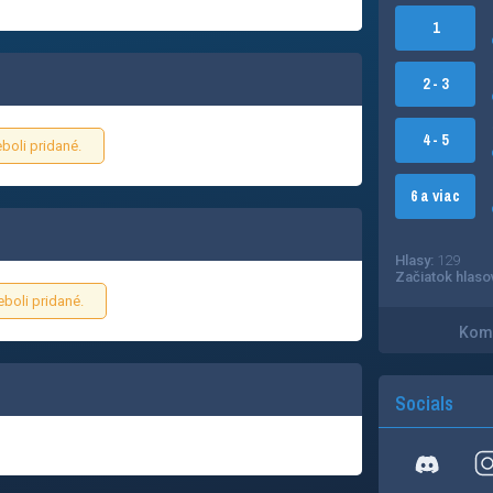
1
2 - 3
4 - 5
boli pridané.
6 a viac
Hlasy:
129
Začiatok hlaso
boli pridané.
Kome
Socials