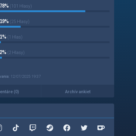
78%
(101 Hlasy)
19%
(25 Hlasy)
1%
(1 Hlas)
2%
(2 Hlasy)
vania:
12/07/2025 19:37
ntáre (0)
Archív ankiet