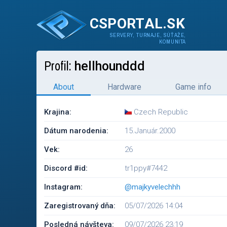
CSPORTAL.SK
SERVERY, TURNAJE, SÚŤAŽE,
KOMUNITA
Profil:
hellhounddd
About
Hardware
Game info
Krajina:
Czech Republic
Dátum narodenia:
15.Január.2000
Vek:
26
Discord #id:
tr1ppy#7442
Instagram:
@majkyvelechhh
Zaregistrovaný dňa:
05/07/2026 14:04
Posledná návšteva:
09/07/2026 23:19