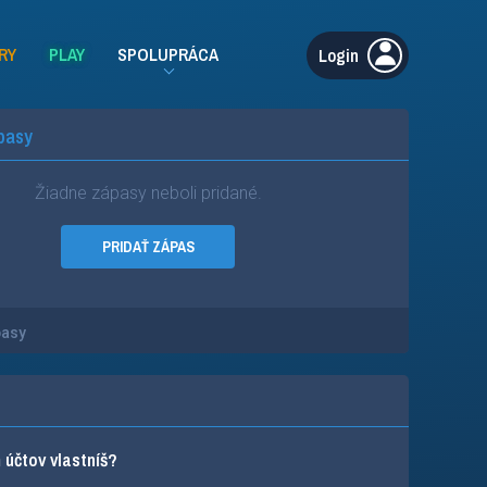
RY
PLAY
SPOLUPRÁCA
Login
pasy
Žiadne zápasy neboli pridané.
PRIDAŤ ZÁPAS
pasy
účtov vlastníš?