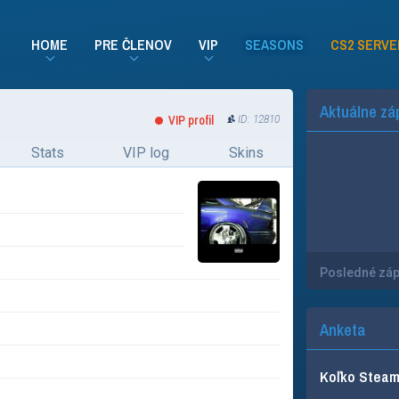
HOME
PRE ČLENOV
VIP
SEASONS
CS2 SERVE
Aktuálne zá
VIP profil
ID: 12810
Stats
VIP log
Skins
Posledné zá
Anketa
Koľko Steam 