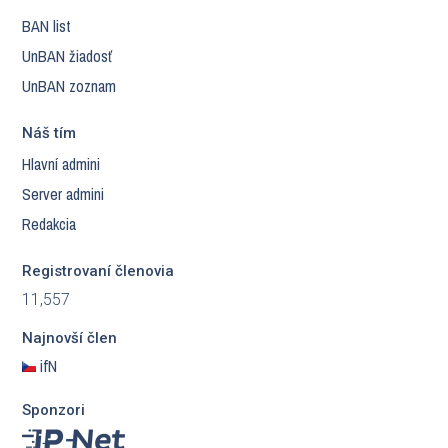
BAN list
UnBAN žiadosť
UnBAN zoznam
Náš tím
Hlavní admini
Server admini
Redakcia
Registrovaní členovia
11,557
Najnovší člen
ifN
Sponzori