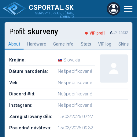
CSPORTAL.SK
SERVERY, TURNAJE, SÚŤAŽE,
KOMUNITA
Profil:
skurveny
VIP profil
ID: 12632
About
Hardware
Game info
Stats
VIP log
Skins
Krajina:
Slovakia
Dátum narodenia:
Nešpecifikované
Vek:
Nešpecifikované
Discord #id:
Nešpecifikované
Instagram:
Nešpecifikované
Zaregistrovaný dňa:
15/03/2026 07:27
Posledná návšteva:
15/03/2026 09:32