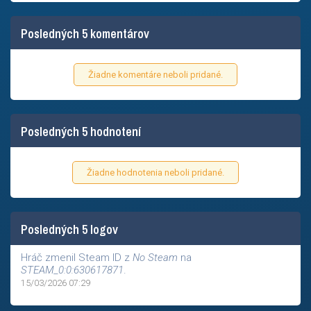
Posledných 5 komentárov
Žiadne komentáre neboli pridané.
Posledných 5 hodnotení
Žiadne hodnotenia neboli pridané.
Posledných 5 logov
Hráč zmenil Steam ID z
No Steam
na
STEAM_0:0:630617871
.
15/03/2026 07:29