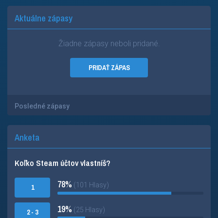
Aktuálne zápasy
Žiadne zápasy neboli pridané.
PRIDAŤ ZÁPAS
Posledné zápasy
Anketa
Koľko Steam účtov vlastníš?
78%
(101 Hlasy)
1
19%
(25 Hlasy)
2 - 3