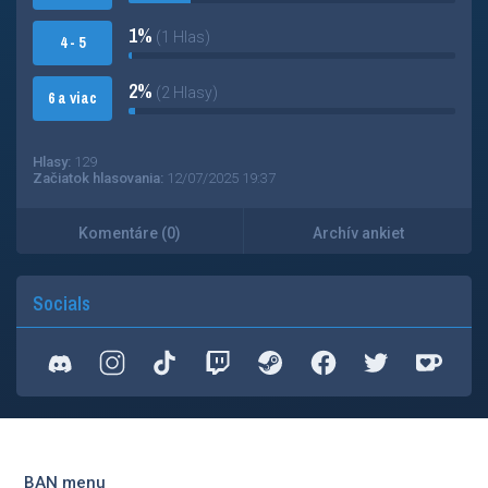
1%
(1 Hlas)
4 - 5
2%
(2 Hlasy)
6 a viac
Hlasy:
129
Začiatok hlasovania:
12/07/2025 19:37
Komentáre (0)
Archív ankiet
Socials
BAN menu