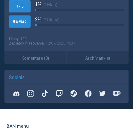
1%
(1 Hlas)
4 - 5
2%
(2 Hlasy)
6 a viac
Hlasy:
129
Začiatok hlasovania:
12/07/2025 19:37
Komentáre (0)
Archív ankiet
Socials
BAN menu