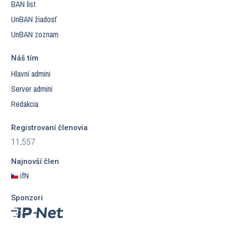
BAN list
UnBAN žiadosť
UnBAN zoznam
Náš tím
Hlavní admini
Server admini
Redakcia
Registrovaní členovia
11,557
Najnovší člen
ifN
Sponzori