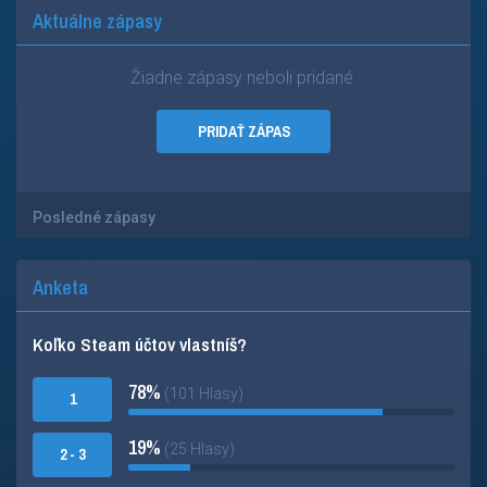
Aktuálne zápasy
Žiadne zápasy neboli pridané.
PRIDAŤ ZÁPAS
Posledné zápasy
Anketa
Koľko Steam účtov vlastníš?
78%
(101 Hlasy)
1
19%
(25 Hlasy)
2 - 3