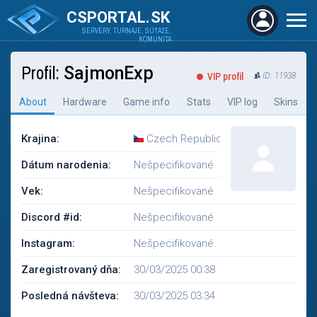
CSPORTAL.SK
SERVERY, TURNAJE, SÚŤAŽE,
KOMUNITA
Profil:
SajmonExp
VIP profil
ID: 11938
About
Hardware
Game info
Stats
VIP log
Skins
Krajina:
Czech Republic
Dátum narodenia:
Nešpecifikované
Vek:
Nešpecifikované
Discord #id:
Nešpecifikované
Instagram:
Nešpecifikované
Zaregistrovaný dňa:
30/03/2025 00:38
Posledná návšteva:
30/03/2025 03:34