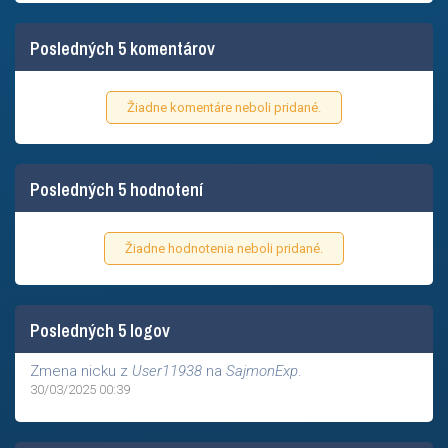
Posledných 5 komentárov
Žiadne komentáre neboli pridané.
Posledných 5 hodnotení
Žiadne hodnotenia neboli pridané.
Posledných 5 logov
Zmena nicku z
User11938
na
SajmonExp
.
30/03/2025 00:39