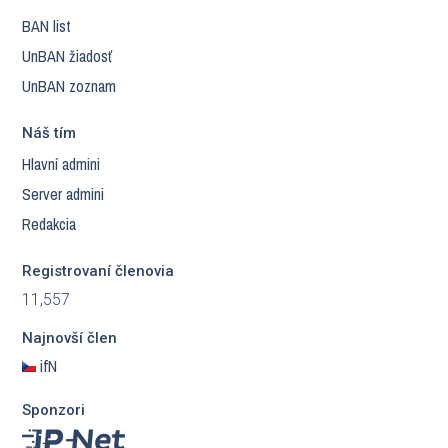
BAN list
UnBAN žiadosť
UnBAN zoznam
Náš tím
Hlavní admini
Server admini
Redakcia
Registrovaní členovia
11,557
Najnovší člen
ifN
Sponzori