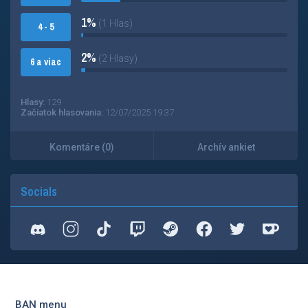
1%
(1 Hlas)
4 - 5
2%
(2 Hlasy)
6 a viac
Hlasy:
129
Začiatok hlasovania:
12/07/2025 19:37
Komentáre (0)
Archív ankiet
Socials
BAN menu