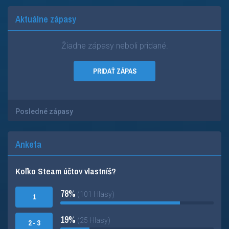
Aktuálne zápasy
Žiadne zápasy neboli pridané.
PRIDAŤ ZÁPAS
Posledné zápasy
Anketa
Koľko Steam účtov vlastníš?
78%
(101 Hlasy)
1
19%
(25 Hlasy)
2 - 3