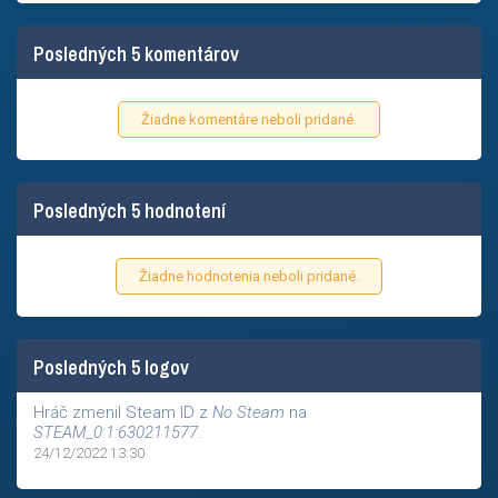
Posledných 5 komentárov
Žiadne komentáre neboli pridané.
Posledných 5 hodnotení
Žiadne hodnotenia neboli pridané.
Posledných 5 logov
Hráč zmenil Steam ID z
No Steam
na
STEAM_0:1:630211577
.
24/12/2022 13:30