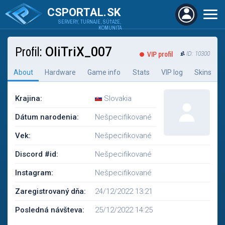
CSPORTAL.SK
SERVERY, TURNAJE, SÚŤAŽE,
KOMUNITA
Profil:
OliTriX_007
VIP profil
ID: 10300
About
Hardware
Game info
Stats
VIP log
Skins
Krajina:
Slovakia
Dátum narodenia:
Nešpecifikované
Vek:
Nešpecifikované
Discord #id:
Nešpecifikované
Instagram:
Nešpecifikované
Zaregistrovaný dňa:
24/12/2022 13:21
Posledná návšteva:
25/12/2022 14:25