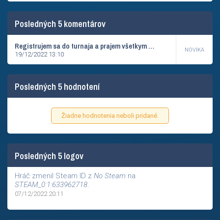
Posledných 5 komentárov
Registrujem sa do turnaja a prajem všetkym gl :) status: neregistrovaný - chýba vytvorený tím pre 1v1 o Skiny
NOVIKA
19/12/2022 13:10
Posledných 5 hodnotení
Žiadne hodnotenia neboli pridané.
Posledných 5 logov
Hráč zmenil Steam ID z
No Steam
na
STEAM_0:1:633962718
.
07/12/2022 20:11