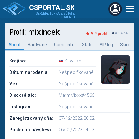
CSPORTAL.SK
SERVERY, TURNAJE, SÚŤAŽE,
KOMUNITA
Profil:
mixincek
VIP profil
ID: 10281
About
Hardware
Game info
Stats
VIP log
Skins
Krajina:
Slovakia
Dátum narodenia:
Nešpecifikované
Vek:
Nešpecifikované
Discord #id:
MarmMixxx#4566
Instagram:
Nešpecifikované
Zaregistrovaný dňa:
07/12/2022 20:02
Posledná návšteva:
06/01/2023 14:13