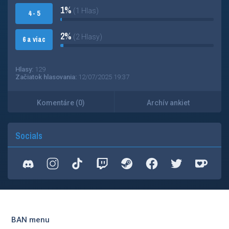
1%
(1 Hlas)
4 - 5
2%
(2 Hlasy)
6 a viac
Hlasy:
129
Začiatok hlasovania:
12/07/2025 19:37
Komentáre (0)
Archív ankiet
Socials
BAN menu