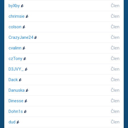
byXby
Člen
chrimsie
Člen
colson
Člen
CrazyJane24
Člen
cvalinn
Člen
czTony
Člen
D3JVY_
Člen
Dack
Člen
Danuska
Člen
Dinesse
Člen
Dohn1s
Člen
dud
Člen