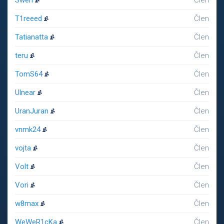
Swen
Člen
T1reeed
Člen
Tatianatta
Člen
teru
Člen
TomS64
Člen
Ulnear
Člen
UranJuran
Člen
vnmk24
Člen
vojta
Člen
Volt
Člen
Vori
Člen
w8max
Člen
WeWeR1cKa
Člen