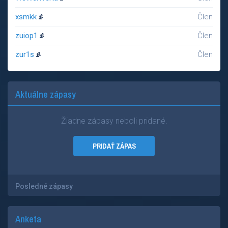
xsmkk
Člen
zuiop1
Člen
zur1s
Člen
Aktuálne zápasy
Žiadne zápasy neboli pridané.
PRIDAŤ ZÁPAS
Posledné zápasy
Anketa