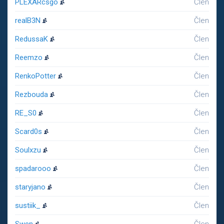
PLEXARcsgo
Člen
realB3N
Člen
RedussaK
Člen
Reemzo
Člen
RenkoPotter
Člen
Rezbouda
Člen
RE_S0
Člen
Scard0s
Člen
Soulxzu
Člen
spadarooo
Člen
staryjano
Člen
sustiik_
Člen