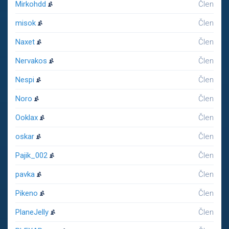
Mirkohdd
Člen
misok
Člen
Naxet
Člen
Nervakos
Člen
Nespi
Člen
Noro
Člen
Ooklax
Člen
oskar
Člen
Pajik_002
Člen
pavka
Člen
Pikeno
Člen
PlaneJelly
Člen