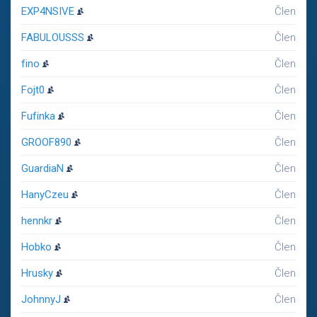
EXP4NSIVE
Člen
FABULOUSSS
Člen
fino
Člen
Fojt0
Člen
Fufinka
Člen
GROOF890
Člen
GuardiaN
Člen
HanyCzeu
Člen
hennkr
Člen
Hobko
Člen
Hrusky
Člen
JohnnyJ
Člen