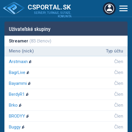
CSPORTAL.SK
SERVERY, TURNAJE, SÚŤAŽE,
KOMUNITA
Užívateľské skupiny
Streamer
(83 členov)
Meno (nick)
Typ účtu
Arstmaxn
Člen
BagrLive
Člen
Bayammi
Člen
BerdyR1
Člen
Brko
Člen
BRODYY
Člen
Buggy
Člen