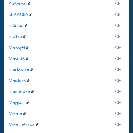
KoKynKo
Člen
kRAViCkA
Člen
m0rkaa
Člen
ma1ke
Člen
MajkkyG
Člen
MakoSK
Člen
martaslive
Člen
Masilcak
Člen
masterdee
Člen
Mayjko_
Člen
Mikajla
Člen
Mike15977cz
Člen