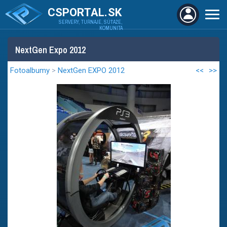
CSPORTAL.SK
SERVERY, TURNAJE, SÚŤAŽE,
KOMUNITA
NextGen Expo 2012
Fotoalbumy
>
NextGen EXPO 2012
<<
>>