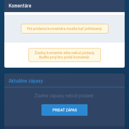
Komentáre
Pre pridanie komentára musíte byť prihlásený.
Žiadny komentár ešte nebol pridaný.
Buďte prvý kto pridá komentár.
Aktuálne zápasy
Žiadne zápasy neboli pridané.
PRIDAŤ ZÁPAS