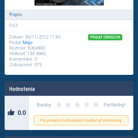
Popis:
PS3
Dátum: 26/11/2012 17:49
PRIDAŤ OBRÁZOK
Pridal:
Majo
Rozmer: 600x800
Veľkosť: 134.96Kb
Komentáre: 0
Zobrazené: 973
Hodnotenia
Zatial nikto neohodnotil tento príspevok.
Biedny
Perfektný!
0.0
Pre pridanie hodnotenia musíte byť prihlásený.