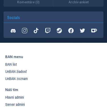
Komentáre (0)
Archív ankiet
Socials
BAN menu
BAN list
UnBAN žiadosť
UnBAN zoznam
Náš tím
Hlavní admini
Server admini