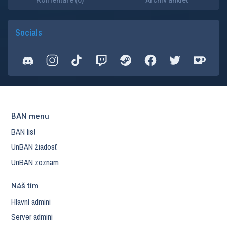
Komentáre (0)
Archív ankiet
Socials
BAN menu
BAN list
UnBAN žiadosť
UnBAN zoznam
Náš tím
Hlavní admini
Server admini