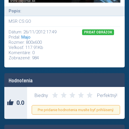
Popis:
MSR CS:GO
Dátum: 26/11/2012 17:49
PRIDAŤ OBRÁZOK
Pridal:
Majo
Rozmer: 800x600
Veľkosť: 117.91Kb
Komentáre: 0
Zobrazené: 984
Hodnotenia
Zatial nikto neohodnotil tento príspevok.
Biedny
Perfektný!
0.0
Pre pridanie hodnotenia musíte byť prihlásený.