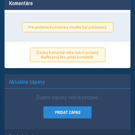
Komentáre
Pre pridanie komentára musíte byť prihlásený.
Žiadny komentár ešte nebol pridaný.
Buďte prvý kto pridá komentár.
Aktuálne zápasy
Žiadne zápasy neboli pridané.
PRIDAŤ ZÁPAS