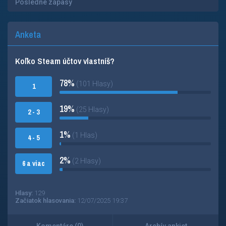
Posledné zápasy
Anketa
Koľko Steam účtov vlastníš?
78%
(101 Hlasy)
1
19%
(25 Hlasy)
2 - 3
1%
(1 Hlas)
4 - 5
2%
(2 Hlasy)
6 a viac
Hlasy:
129
Začiatok hlasovania:
12/07/2025 19:37