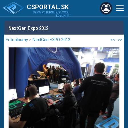
CSPORTAL.SK
SERVERY, TURNAJE, SÚŤAŽE,
KOMUNITA
NextGen Expo 2012
Fotoalbumy
>
NextGen EXPO 2012
<<
>>