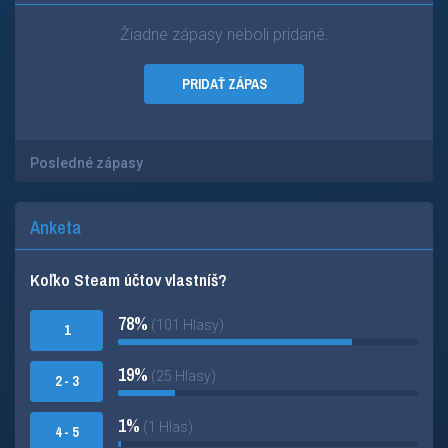
Žiadne zápasy neboli pridané.
PRIDAŤ ZÁPAS
Posledné zápasy
Anketa
Koľko Steam účtov vlastníš?
78%
(101 Hlasy)
1
19%
(25 Hlasy)
2 - 3
1%
(1 Hlas)
4 - 5