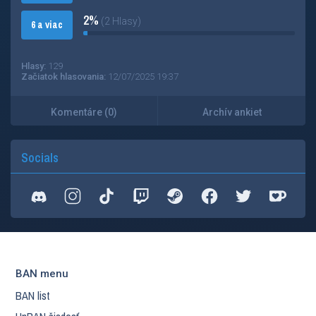
2%
(2 Hlasy)
6 a viac
Hlasy:
129
Začiatok hlasovania:
12/07/2025 19:37
Komentáre (0)
Archív ankiet
Socials
BAN menu
BAN list