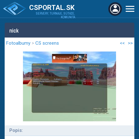
CSPORTAL.SK
SERVERY, TURNAJE, SÚŤAŽE,
KOMUNITA
nick
Fotoalbumy
>
CS screens
<<
>>
Popis: