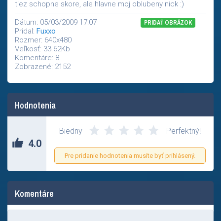
tiez schopne skore, ale hlavne moj oblubeny nick :)
Dátum: 05/03/2009 17:07
PRIDAŤ OBRÁZOK
Pridal:
Fuxxo
Rozmer: 640x480
Veľkosť: 33.62Kb
Komentáre: 8
Zobrazené: 2152
Hodnotenia
Biedny
Perfektný!
4.0
Pre pridanie hodnotenia musíte byť prihlásený.
Komentáre