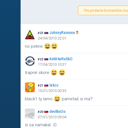
Pre pridanie komentára mus
JohnnyRamone
#23
24/04/2010 22:01
no pekne
KeNt4uRuSkO
#22
17/04/2010 10:37
trapné skore
lakco
#21
15/01/2010 00:35
black1 ty lamo
pametaš si ma?
devilkoOo
#20
07/01/2010 09:04
si sa namakal :-D