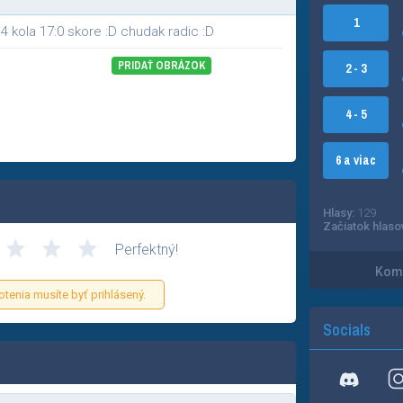
1
4 kola 17:0 skore :D chudak radic :D
PRIDAŤ OBRÁZOK
2 - 3
4 - 5
6 a viac
Hlasy:
129
Začiatok hlaso
Perfektný!
Kome
otenia musíte byť prihlásený.
Socials