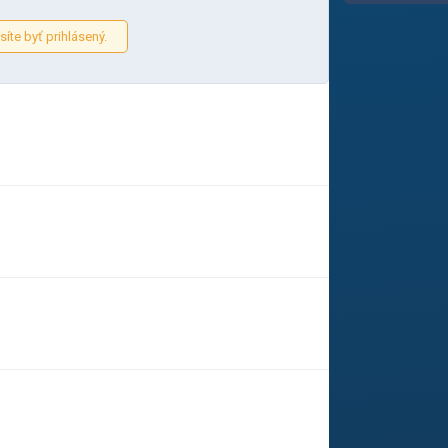
íte byť prihlásený.