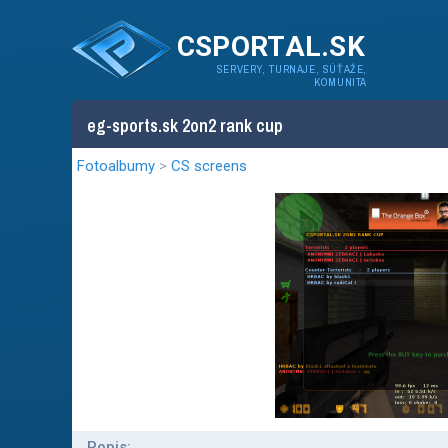
CSPORTAL.SK
SERVERY, TURNAJE, SÚŤAŽE,
KOMUNITA
eg-sports.sk 2on2 rank cup
Fotoalbumy
>
CS screens
Popis: