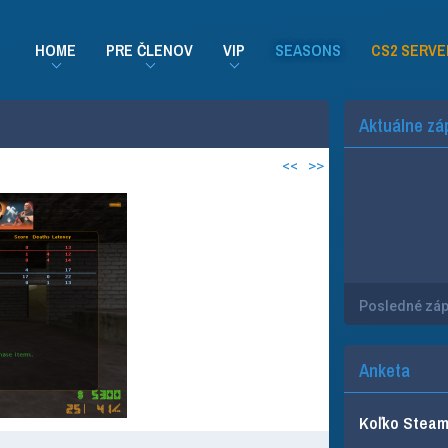
HOME
PRE ČLENOV
VIP
SEASONS
CS2 SERVE
Aktuálne zá
<<
>>
Posledné zá
Anketa
Koľko Steam 