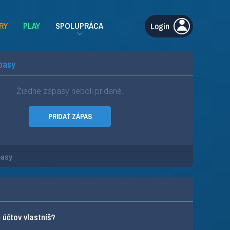
RY
PLAY
SPOLUPRÁCA
Login
pasy
Žiadne zápasy neboli pridané.
PRIDAŤ ZÁPAS
pasy
účtov vlastníš?