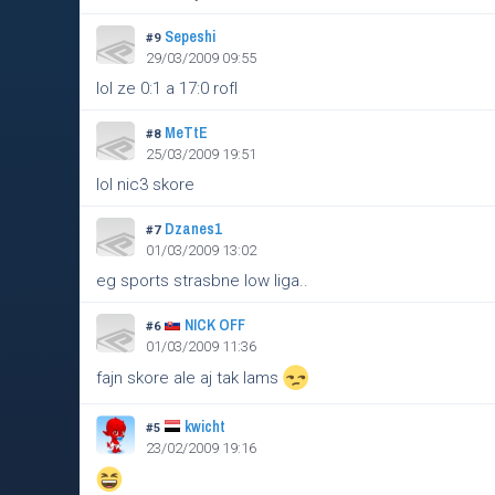
Sepeshi
#9
29/03/2009 09:55
lol ze 0:1 a 17:0 rofl
MeTtE
#8
25/03/2009 19:51
lol nic3 skore
Dzanes1
#7
01/03/2009 13:02
eg sports strasbne low liga..
NICK OFF
#6
01/03/2009 11:36
fajn skore ale aj tak lams
kwicht
#5
23/02/2009 19:16