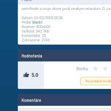
semifinale a moje skore proti neakym retardom :D, za 
Dátum: 01/02/2009 20:26
Pridal:
black1
Rozmer: 800x600
Veľkosť: 542.7Kb
Komentáre: 23
Zobrazené: 2743
Hodnotenia
Biedny
5.0
Pre pridanie hodn
Komentáre