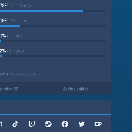
78%
(101 Hlasy)
19%
(25 Hlasy)
1%
(1 Hlas)
2%
(2 Hlasy)
vania:
12/07/2025 19:37
ntáre (0)
Archív ankiet