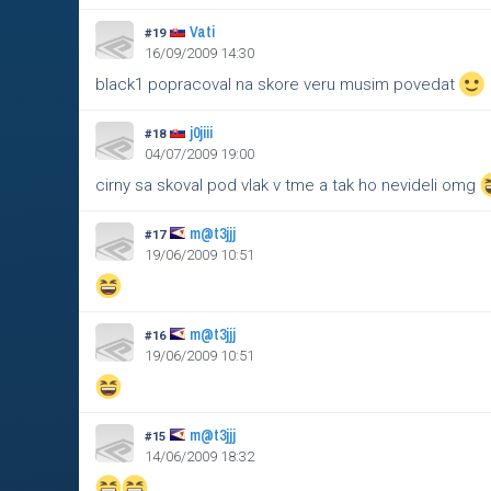
Vati
#19
16/09/2009 14:30
black1 popracoval na skore veru musim povedat
j0jiii
#18
04/07/2009 19:00
cirny sa skoval pod vlak v tme a tak ho nevideli omg
m@t3jjj
#17
19/06/2009 10:51
m@t3jjj
#16
19/06/2009 10:51
m@t3jjj
#15
14/06/2009 18:32