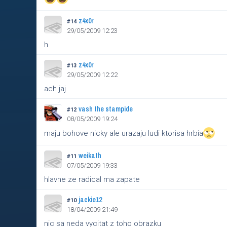
z4x0r
#14
29/05/2009 12:23
h
z4x0r
#13
29/05/2009 12:22
ach jaj
vash the stampide
#12
08/05/2009 19:24
maju bohove nicky ale urazaju ludi ktorisa hrbia
weikath
#11
07/05/2009 19:33
hlavne ze radical ma zapate
jackie12
#10
18/04/2009 21:49
nic sa neda vycitat z toho obrazku