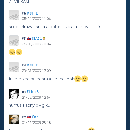
ZEMIERAM
MeTtE
#6
05/04/2009 11:06
si cca 4razy usrala a potom lizala a fetovala :-D
crAz1
#5
26/03/2009 20:04
MeTtE
#4
23/03/2009 17:09
fuj ete ked sa dosrala no moj boh
FlUrIoS
#3
21/02/2009 12:54
humus riadny oMg xD
Orol
#2
01/02/2009 23:18