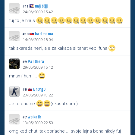
m@t3jjj
#11
24/06/2009 15:42
fuj to je hnus
bad mama
#10
14/06/2009 18:04
tak skareda neni, ale za kakaca si tahat veci fuha
Panthera
#9
29/05/2009 15:12
mnami hami ..
En3rg0
#8
23/05/2009 13:22
Je to chutne
(skusal som )
weikath
#7
13/05/2009 22:50
omg ked chuti tak poriadne ... svoje lajna boha nikdy fuj