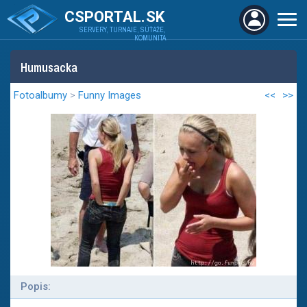
CSPORTAL.SK
SERVERY, TURNAJE, SÚŤAŽE,
KOMUNITA
Humusacka
Fotoalbumy
>
Funny Images
<<
>>
Popis: