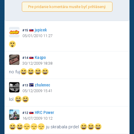
Pre pridanie komentára musíte byť prihlásený.
jupicek
#15
05/01/2010 11:27
Kaqpo
#14
30/12/2009 18:38
no fuj
zhulenec
#13
05/12/2009 15:41
lol
HRC Power
#12
16/07/2009 10:12
ju skrabala prdel