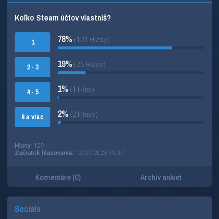
Koľko Steam účtov vlastníš?
78%
(101 Hlasy)
1
19%
(25 Hlasy)
2 - 3
1%
(1 Hlas)
4 - 5
2%
(2 Hlasy)
6 a viac
Hlasy:
129
Začiatok hlasovania:
12/07/2025 19:37
Komentáre (0)
Archív ankiet
Socials