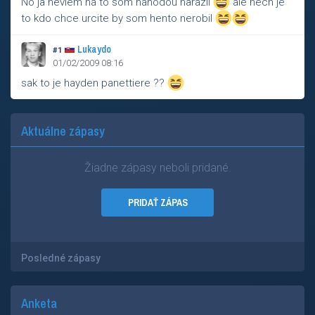
No ja neviem na to som nahodou narazil
ale nech je
to kdo chce urcite by som hento nerobil
Lukaydo
#1
01/02/2009 08:16
sak to je hayden panettiere ??
Aktuálne zápasy
Žiadne zápasy neboli pridané.
PRIDAŤ ZÁPAS
Posledné zápasy
Anketa