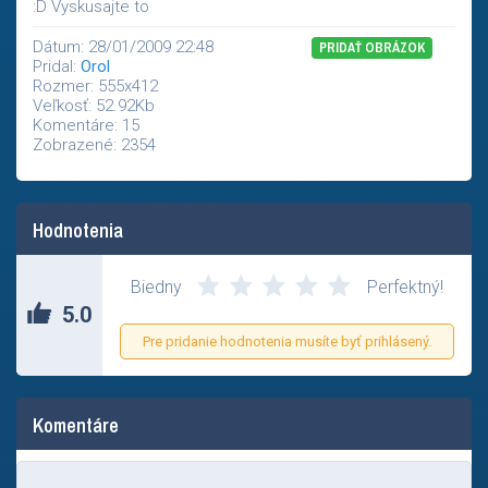
:D Vyskusajte to
Dátum: 28/01/2009 22:48
PRIDAŤ OBRÁZOK
Pridal:
Orol
Rozmer: 555x412
Veľkosť: 52.92Kb
Komentáre: 15
Zobrazené: 2354
Hodnotenia
Biedny
Perfektný!
5.0
Pre pridanie hodnotenia musíte byť prihlásený.
Komentáre