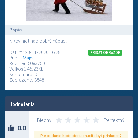
Popis:
Nikdy niet nad dobrý nápad.
Dátum: 23/11/2020 16:28
PRIDAŤ OBRÁZOK
Pridal:
Majo
Rozmer: 608x760
Veľkosť: 46.23Kb
Komentáre: 0
Zobrazené: 3548
Hodnotenia
Zatial nikto neohodnotil tento príspevok.
Biedny
Perfektný!
0.0
Pre pridanie hodnotenia musíte byť prihlásený.