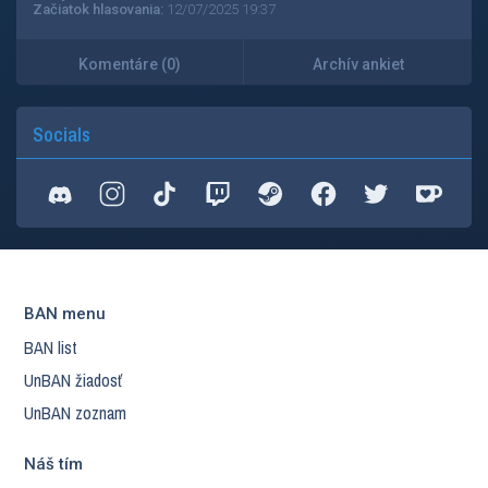
Začiatok hlasovania:
12/07/2025 19:37
Komentáre (0)
Archív ankiet
Socials
BAN menu
BAN list
UnBAN žiadosť
UnBAN zoznam
Náš tím