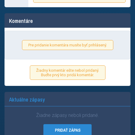
Komentáre
Pre pridanie komentára musíte byť prihlásený.
Žiadny komentár ešte nebol pridaný.
Buďte prvý kto pridá komentár.
Aktuálne zápasy
Žiadne zápasy neboli pridané.
PRIDAŤ ZÁPAS