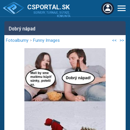
CSPORTAL.SK
SERVERY, TURNAJE, SÚŤAŽE,
KOMUNITA
Dobrý nápad
Fotoalbumy
>
Funny Images
<<
>>