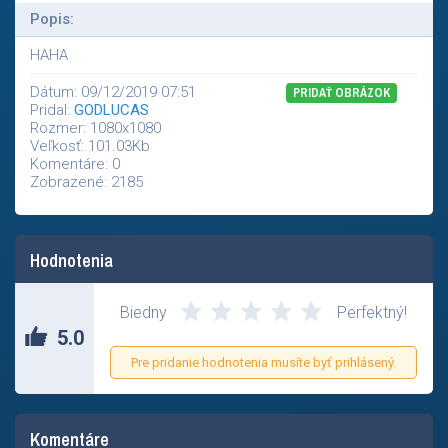
Popis:
HAHA
Dátum: 09/12/2019 07:51
PRIDAŤ OBRÁZOK
Pridal:
GODLUCAS
Rozmer: 1080x1080
Veľkosť: 101.03Kb
Komentáre: 0
Zobrazené: 2185
Hodnotenia
Biedny
Perfektný!
5.0
Pre pridanie hodnotenia musíte byť prihlásený.
Komentáre