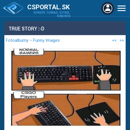
CSPORTAL.SK
SERVERY, TURNAJE, SÚŤAŽE,
KOMUNITA
TRUE STORY :-D
Fotoalbumy
>
Funny Images
<<
>>