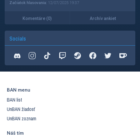
Začiatok hlasovania:
12/07/2025 19:37
Komentáre (0)
Archív ankiet
Socials
BAN menu
BAN list
UnBAN žiadosť
UnBAN zoznam
Náš tím