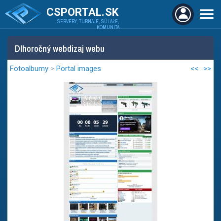
CSPORTAL.SK
SERVERY, TURNAJE, SÚŤAŽE,
KOMUNITA
Dlhoročný webdizaj webu
Fotoalbumy
>
Portal images
<<
>>