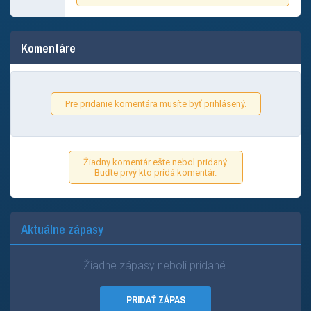
Komentáre
Pre pridanie komentára musíte byť prihlásený.
Žiadny komentár ešte nebol pridaný.
Buďte prvý kto pridá komentár.
Aktuálne zápasy
Žiadne zápasy neboli pridané.
PRIDAŤ ZÁPAS