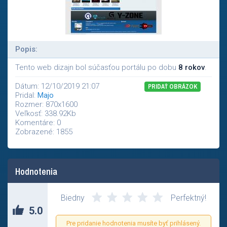
Popis:
Tento web dizajn bol súčasťou portálu po dobu
8 rokov
.
Dátum: 12/10/2019 21:07
PRIDAŤ OBRÁZOK
Pridal:
Majo
Rozmer: 870x1600
Veľkosť: 338.92Kb
Komentáre: 0
Zobrazené: 1855
Hodnotenia
Biedny
Perfektný!
5.0
Pre pridanie hodnotenia musíte byť prihlásený.