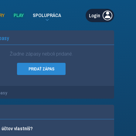
RY
PLAY
SPOLUPRÁCA
Login
pasy
Žiadne zápasy neboli pridané.
PRIDAŤ ZÁPAS
pasy
účtov vlastníš?