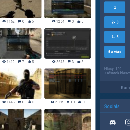
1
1162
0
5
1264
0
5
2 - 3
4 - 5
6 a viac
1412
7
5
3645
3
5
Hlasy:
129
Začiatok hlaso
Kome
1448
0
0
2138
10
0
Socials