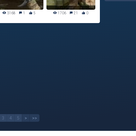
3168
1
5
1706
21
0
3
4
5
>
>>