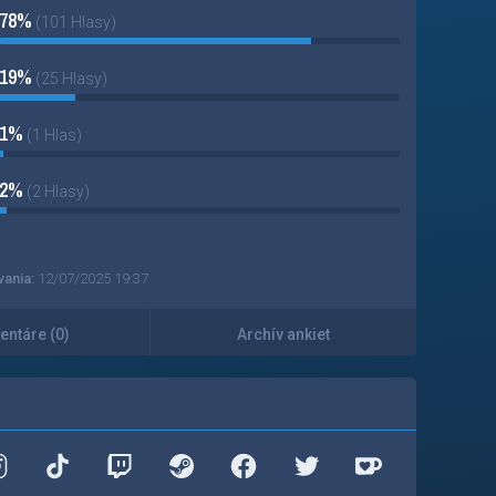
78%
(101 Hlasy)
19%
(25 Hlasy)
1%
(1 Hlas)
2%
(2 Hlasy)
vania:
12/07/2025 19:37
ntáre (0)
Archív ankiet