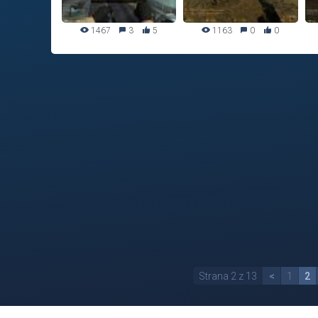
1467
3
5
1163
0
0
Strana 2 z 13
<
1
2