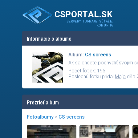
CSPORTAL.SK
SERVERY, TURNAJE, SÚŤAŽE,
KOMUNITA
Informácie o albume
Album:
CS screens
Ak sa chcete pochváliť svojim 
Počet fotiek: 195
Poslednú fotku pridal
Majo
dňa 
Prezrieť album
Fotoalbumy
>
CS screens