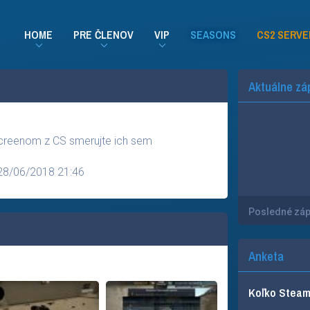
HOME
PRE ČLENOV
VIP
SEASONS
CS2 SERVE
Aktuálne zá
screenom z CS smerujte ich sem
28/06/2018 21:46
Posledné zá
Anketa
Koľko Steam 