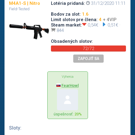
M4A1-S | Nitro
Lotéria pridaná:
31/12/2020 11:11
Field-Tested
Bodov za slot:
1.6
Limit slotov pre člena:
4
+ 4VIP
Steam market:
0,54€
·
0,51€
·
844
Obsadených slotov:
72/72
ZAPOJIŤ SA
Výherca
FearHowl
úspešnosť:
20%
Sloty: