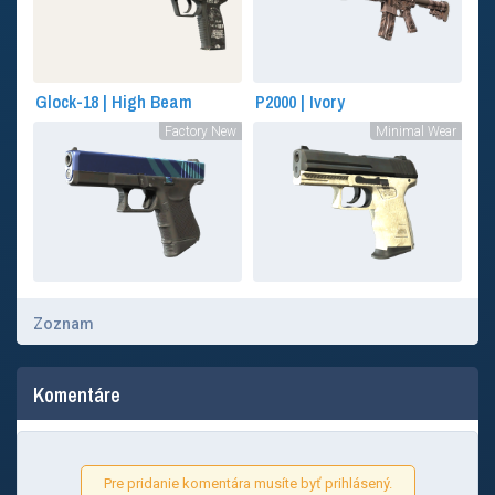
Glock-18 | High Beam
P2000 | Ivory
Factory New
Minimal Wear
Zoznam
Komentáre
Pre pridanie komentára musíte byť prihlásený.