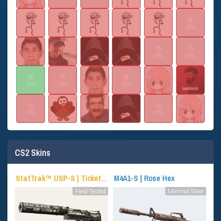
CS2 Skins
StatTrak™ USP-S | Ticket to Hell
M4A1-S | Rose Hex
Field-Tested
Minimal Wear