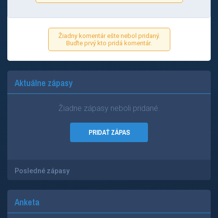
Žiadny komentár ešte nebol pridaný.
Buďte prvý kto pridá komentár.
Aktuálne zápasy
Žiadne zápasy neboli pridané.
PRIDAŤ ZÁPAS
Posledné zápasy
Anketa