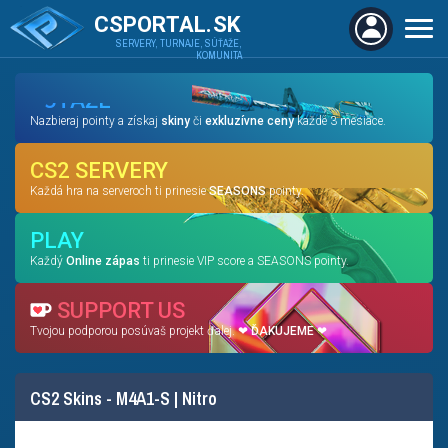
CSPORTAL.SK
SERVERY, TURNAJE, SÚŤAŽE,
KOMUNITA
SÚŤAŽE
Nazbieraj pointy a získaj
skiny
či
exkluzívne ceny
každé 3 mesiace.
CS2 SERVERY
Každá hra na serveroch ti prinesie
SEASONS
pointy.
PLAY
Každý
Online zápas
ti prinesie VIP score a SEASONS pointy.
SUPPORT US
Tvojou podporou posúvaš projekt ďalej. ❤
ĎAKUJEME
❤
CS2 Skins - M4A1-S | Nitro