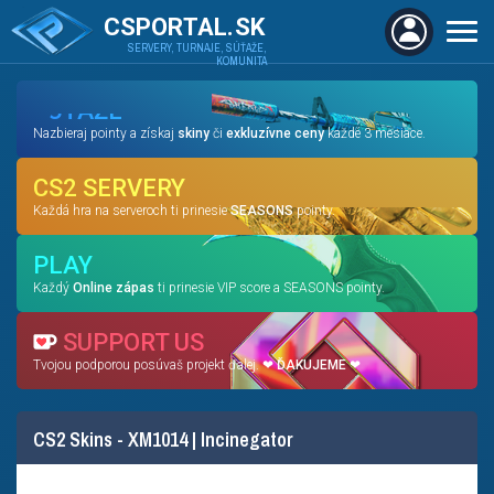
CSPORTAL.SK
SERVERY, TURNAJE, SÚŤAŽE,
KOMUNITA
SÚŤAŽE
Nazbieraj pointy a získaj
skiny
či
exkluzívne ceny
každé 3 mesiace.
CS2 SERVERY
Každá hra na serveroch ti prinesie
SEASONS
pointy.
PLAY
Každý
Online zápas
ti prinesie VIP score a SEASONS pointy.
SUPPORT US
Tvojou podporou posúvaš projekt ďalej. ❤
ĎAKUJEME
❤
CS2 Skins - XM1014 | Incinegator