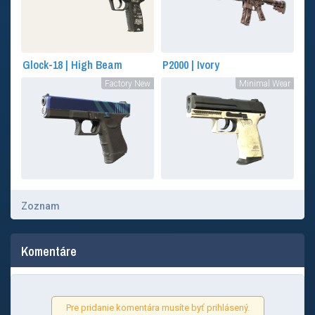
Glock-18 | High Beam
P2000 | Ivory
Factory New
Minimal Wear
Zoznam
Komentáre
Pre pridanie komentára musíte byť prihlásený.