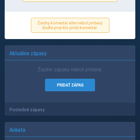
Žiadny komentár ešte nebol pridaný.
Buďte prvý kto pridá komentár.
Aktuálne zápasy
Žiadne zápasy neboli pridané.
PRIDAŤ ZÁPAS
Posledné zápasy
Anketa