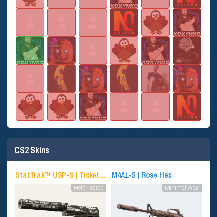
CS2 Skins
StatTrak™ USP-S | Ticket to Hell
M4A1-S | Rose Hex
Field-Tested
Minimal Wear