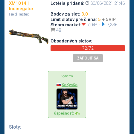
XM1014 |
Lotéria pridaná:
30/06/2021 21:46
Incinegator
Bodov za slot:
3.0
Field-Tested
Limit slotov pre člena:
5
+ 5VIP
Steam market:
7,04€
·
7,33€
·
48
Obsadených slotov:
72/72
ZAPOJIŤ SA
Výherca
KoKynKo
úspešnosť:
4%
Sloty: