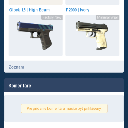
Glock-18 | High Beam
P2000 | Ivory
Factory New
Minimal Wear
Zoznam
Komentáre
Pre pridanie komentára musíte byť prihlásený.