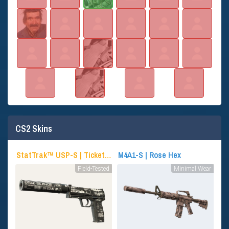
CS2 Skins
StatTrak™ USP-S | Ticket to Hell
M4A1-S | Rose Hex
Field-Tested
Minimal Wear