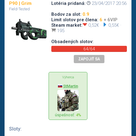
P90 | Grim
Lotéria pridaná:
23/04/2017 20:56
Field-Tested
Bodov za slot:
0.9
Limit slotov pre člena:
6
+ 6VIP
Steam market:
0,52€
·
0,55€
·
195
Obsadených slotov:
64/64
ZAPOJIŤ SA
Výherca
StMartin
úspešnosť:
4%
Sloty: