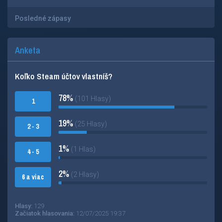
Posledné zápasy
Anketa
Koľko Steam účtov vlastníš?
78%
(101 Hlasy)
1
19%
(25 Hlasy)
2 - 3
1%
(1 Hlas)
4 - 5
2%
(2 Hlasy)
6 a viac
Hlasy:
129
Začiatok hlasovania:
12/07/2025 19:37