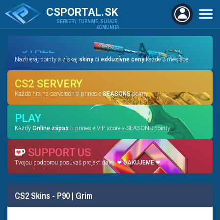
CSPORTAL.SK
SERVERY, TURNAJE, SÚŤAŽE,
KOMUNITA
SÚŤAŽE
Nazbieraj pointy a získaj
skiny
či
exkluzívne ceny
každé 3 mesiace.
CS2 SERVERY
Každá hra na serveroch ti prinesie
SEASONS
pointy.
PLAY
Každý
Online zápas
ti prinesie VIP score a SEASONS pointy.
SUPPORT US
Tvojou podporou posúvaš projekt ďalej. ❤
ĎAKUJEME
❤
CS2 Skins - P90 | Grim