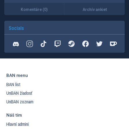
Komentáre (0)
Archív ankiet
Socials
BAN menu
BAN list
UnBAN žiadosť
UnBAN zoznam
Náš tím
Hlavní admini