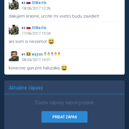
StMartin
#3
18/06/2017 12:26
dakujem krasne, urcite mi vsetci budu zavidiet!
StMartin
#2
17/06/2017 15:04
ani som si nevsimol
wajrus
#1
28/04/2017 19:07
konecne gun pre haluzaka
Aktuálne zápasy
Žiadne zápasy neboli pridané.
PRIDAŤ ZÁPAS