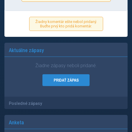
Žiadny komentár ešte nebol pridaný.
Buďte prvý kto pridá komentár.
Aktuálne zápasy
Žiadne zápasy neboli pridané.
PRIDAŤ ZÁPAS
Posledné zápasy
Anketa