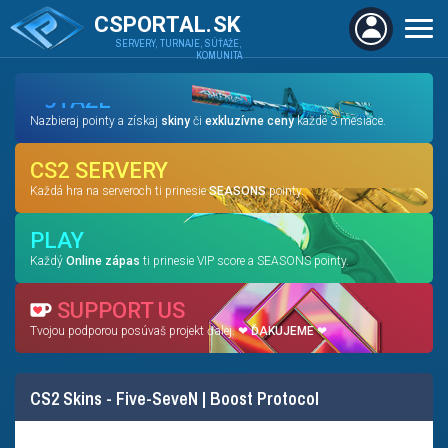
CSPORTAL.SK
SERVERY, TURNAJE, SÚŤAŽE,
KOMUNITA
SÚŤAŽE
Nazbieraj pointy a získaj
skiny
či
exkluzívne ceny
každé 3 mesiace.
CS2 SERVERY
Každá hra na serveroch ti prinesie
SEASONS
pointy.
PLAY
Každý
Online zápas
ti prinesie VIP score a SEASONS pointy.
SUPPORT US
Tvojou podporou posúvaš projekt ďalej. ❤
ĎAKUJEME
❤
CS2 Skins - Five-SeveN | Boost Protocol