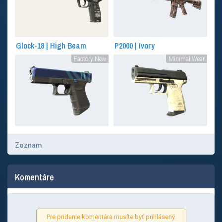
Glock-18 | High Beam
P2000 | Ivory
Factory New
Minimal Wear
Zoznam
Komentáre
Pre pridanie komentára musíte byť prihlásený.