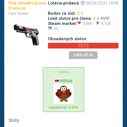
Five-SeveN | Boost
Lotéria pridaná:
09/04/2023 18:48
Protocol
Bodov za slot:
2.3
Field-Tested
Limit slotov pre člena:
4
+ 4VIP
Steam market:
3,96€
·
4,52€
·
50
Obsadených slotov:
72/72
ZAPOJIŤ SA
Výherca
m0rkaa
úspešnosť:
0.89%
Sloty: