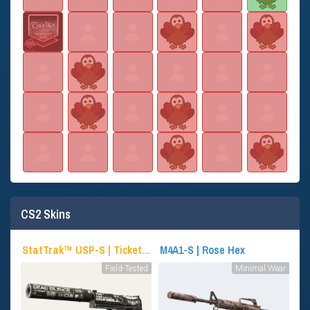
CS2 Skins
StatTrak™ USP-S | Ticket to Hell
M4A1-S | Rose Hex
Field-Tested
Minimal Wear