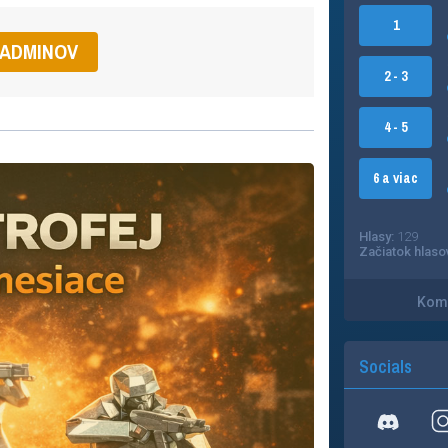
1
 ADMINOV
2 - 3
4 - 5
6 a viac
Hlasy:
129
Začiatok hlaso
Kome
Socials