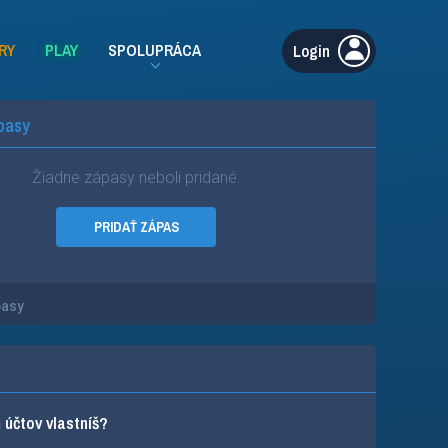
RY
PLAY
SPOLUPRÁCA
Login
pasy
Žiadne zápasy neboli pridané.
PRIDAŤ ZÁPAS
pasy
účtov vlastníš?