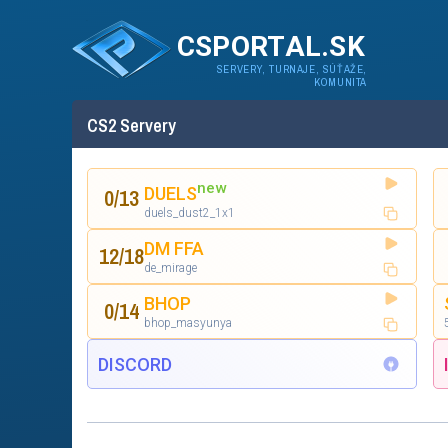
CSPORTAL.SK
SERVERY, TURNAJE, SÚŤAŽE,
KOMUNITA
CS2 Servery
new
0
/
13
DUELS
duels_dust2_1x1
DM FFA
12
/
18
de_mirage
BHOP
0
/
14
bhop_masyunya
DISCORD