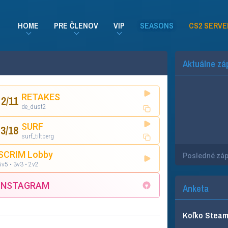
HOME
PRE ČLENOV
VIP
SEASONS
CS2 SERVE
Aktuálne zá
RETAKES
2
/
11
de_dust2
SURF
3
/
18
surf_tiltberg
SCRIM Lobby
Posledné zá
5v5 • 3v3 • 2v2
INSTAGRAM
Anketa
Koľko Steam 