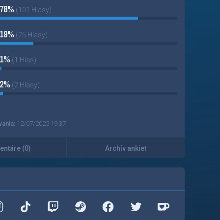
78%
(101 Hlasy)
19%
(25 Hlasy)
1%
(1 Hlas)
2%
(2 Hlasy)
vania:
12/07/2025 19:37
ntáre (0)
Archív ankiet