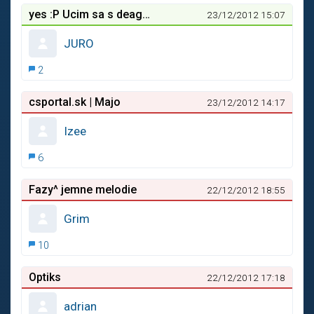
yes :P Ucim sa s deaglom
23/12/2012 15:07
JURO
2
csportal.sk | Majo
23/12/2012 14:17
Izee
6
Fazy^ jemne melodie
22/12/2012 18:55
Grim
10
Optiks
22/12/2012 17:18
adrian