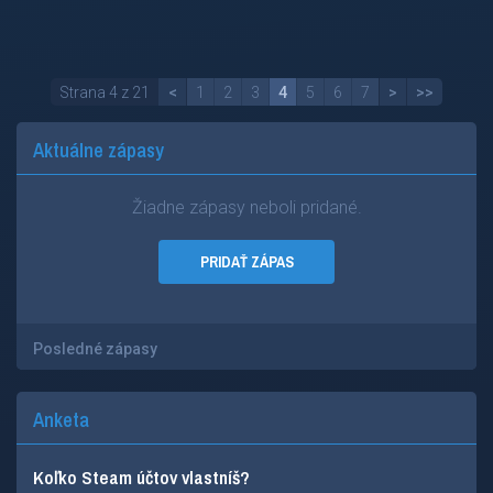
Strana 4 z 21
<
1
2
3
4
5
6
7
>
>>
Aktuálne zápasy
Žiadne zápasy neboli pridané.
PRIDAŤ ZÁPAS
Posledné zápasy
Anketa
Koľko Steam účtov vlastníš?