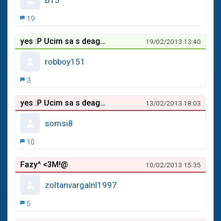
B13
19
yes :P Ucim sa s deaglom
19/02/2013 13:40
robboy151
3
yes :P Ucim sa s deaglom
13/02/2013 18:03
somsi8
10
Fazy^ <3M!@
10/02/2013 15:35
zoltanvargalnl1997
5