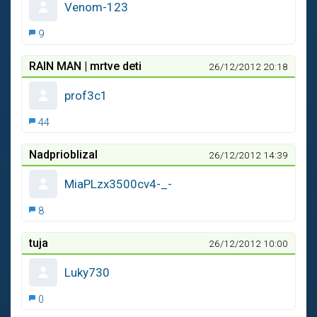
Venom-123
9
RAIN MAN | mrtve deti
26/12/2012 20:18
prof3c1
44
Nadprioblizal
26/12/2012 14:39
MiaPLzx3500cv4-_-
8
tuja
26/12/2012 10:00
Luky730
0