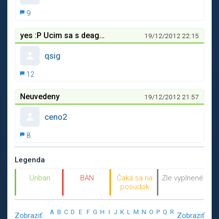
9
yes :P Ucim sa s deaglom
19/12/2012 22:15
qsig
12
Neuvedeny
19/12/2012 21:57
ceno2
8
Legenda
Unban
BAN
Čaká sa na
Zle vyplnené
posudok
A
B
C
D
E
F
G
H
I
J
K
L
M
N
O
P
Q
R
Zobraziť
Zobraziť