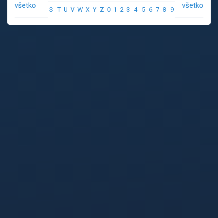
všetko
všetko
S
T
U
V
W
X
Y
Z
0
1
2
3
4
5
6
7
8
9