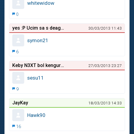
whitewidow
0
yes :P Ucim sa s deaglom
30/03/2013 11:43
symon21
6
Keby N3XT bol kengurou
27/03/2013 23:27
sesu11
9
JayKay
18/03/2013 14:33
Hawk90
16