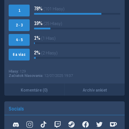
78%
(101 Hlasy)
1
19%
(25 Hlasy)
2 - 3
1%
(1 Hlas)
4 - 5
2%
(2 Hlasy)
6 a viac
Hlasy:
129
Začiatok hlasovania:
12/07/2025 19:37
Komentáre (0)
Archív ankiet
Socials