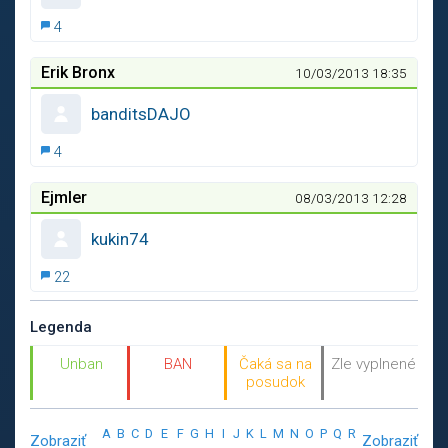
4
Erik Bronx
10/03/2013 18:35
banditsDAJO
4
Ejmler
08/03/2013 12:28
kukin74
22
Legenda
Unban
BAN
Čaká sa na
Zle vyplnené
posudok
A
B
C
D
E
F
G
H
I
J
K
L
M
N
O
P
Q
R
Zobraziť
Zobraziť