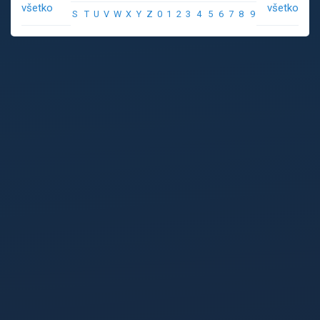
všetko
všetko
S
T
U
V
W
X
Y
Z
0
1
2
3
4
5
6
7
8
9