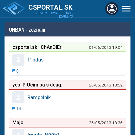
CSPORTAL.SK
SERVERY, TURNAJE, SÚŤAŽE,
KOMUNITA
UNBAN - zoznam
csportal.sk | ChAnDlEr
01/06/2013 19:04
f1ndus
0
yes :P Ucim sa s deaglom
26/05/2013 18:52
Rampelnik
14
Majo
26/05/2013 18:36