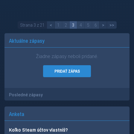
Strana 3 z 21
<
1
2
3
4
5
6
>
>>
Aktuálne zápasy
Žiadne zápasy neboli pridané.
PRIDAŤ ZÁPAS
Posledné zápasy
Anketa
Koľko Steam účtov vlastníš?